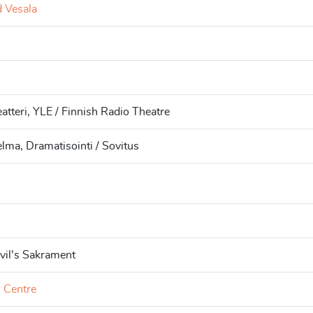
 Vesala
h
atteri, YLE / Finnish Radio Theatre
lma, Dramatisointi / Sovitus
h
vil's Sakrament
h Centre