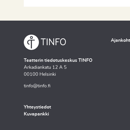
Ajankoht
Teatterin tiedotuskeskus TINFO
Arkadiankatu 12 A 5
00100 Helsinki
tinfo@tinfo.fi
Yhteystiedot
Kuvapankki