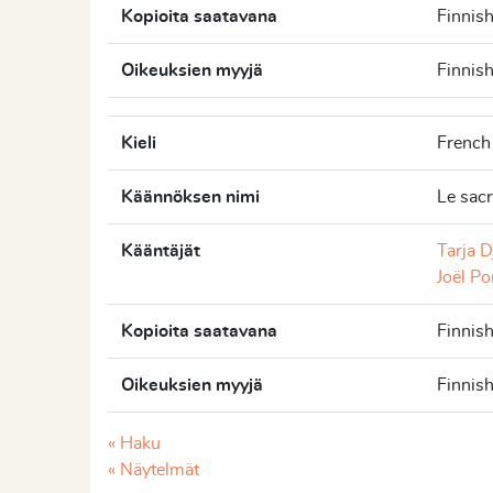
Kopioita saatavana
Finnis
Oikeuksien myyjä
Finnis
Kieli
French
Käännöksen nimi
Le sac
Kääntäjät
Tarja D
Joël Po
Kopioita saatavana
Finnis
Oikeuksien myyjä
Finnis
« Haku
« Näytelmät