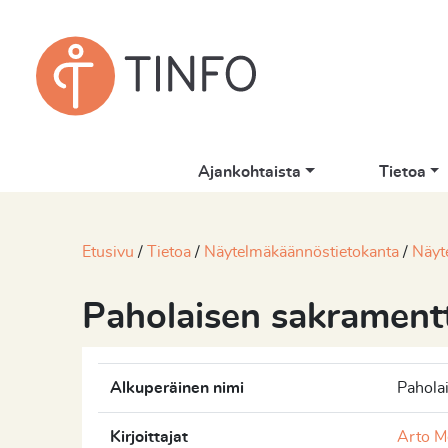
Ajankohtaista
Tietoa
Etusivu
Tietoa
Näytelmäkäännöstietokanta
Näyt
Paholaisen sakramentt
Alkuperäinen nimi
Pahola
Kirjoittajat
Arto Me