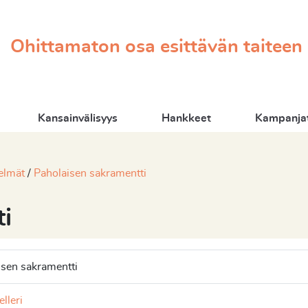
Ohittamaton osa esittävän taiteen
Kansainvälisyys
Hankkeet
Kampanjat
elmät
Paholaisen sakramentti
i
isen sakramentti
lleri