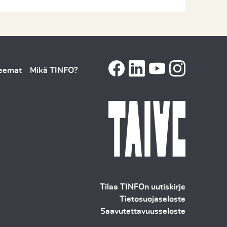
teemat
Mikä TINFO?
Tilaa TINFOn uutiskirje
Tietosuojaseloste
Saavutettavuusseloste