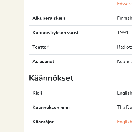
Edward
Alkuperäiskieli
Finnis
Kantaesityksen vuosi
1991
Teatteri
Radiote
Asiasanat
Kuunne
Käännökset
Kieli
Englis
Käännöksen nimi
The De
Kääntäjät
Englis