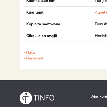
Käännöksen nimi
Morgo
Kääntäjät
Agneta
Kopioita saatavana
Finnis
Oikeuksien myyjä
Finnis
« Haku
« Näytelmät
Ajankoht