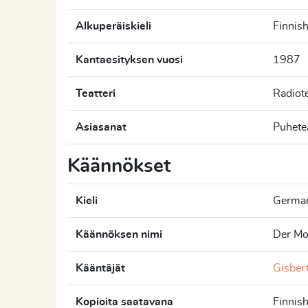
Alkuperäiskieli
Finnis
Kantaesityksen vuosi
1987
Teatteri
Radiote
Asiasanat
Puhetea
Käännökset
Kieli
Germa
Käännöksen nimi
Der Mo
Kääntäjät
Gisbert
Kopioita saatavana
Finnis