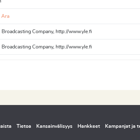
n
 Ara
h Broadcasting Company, http://www.yle.fi
h Broadcasting Company, http://www.yle.fi
aista
Tietoa
Kansainvälisyys
Hankkeet
Kampanjat ja 