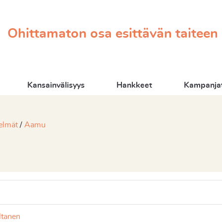
Ohittamaton osa esittävän taiteen
Kansainvälisyys
Hankkeet
Kampanjat
elmät
Aamu
ltanen