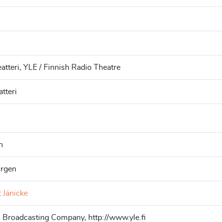
h
atteri, YLE / Finnish Radio Theatre
tteri
n
rgen
 Jänicke
h Broadcasting Company, http://www.yle.fi