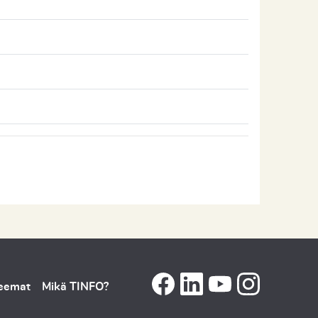
teemat
Mikä TINFO?