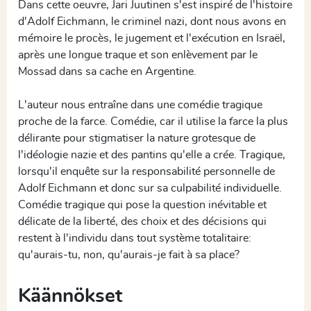
Dans cette oeuvre, Jari Juutinen s'est inspiré de l'histoire
d'Adolf Eichmann, le criminel nazi, dont nous avons en
mémoire le procès, le jugement et l'exécution en Israël,
après une longue traque et son enlèvement par le
Mossad dans sa cache en Argentine.
L'auteur nous entraîne dans une comédie tragique
proche de la farce. Comédie, car il utilise la farce la plus
délirante pour stigmatiser la nature grotesque de
l'idéologie nazie et des pantins qu'elle a crée. Tragique,
lorsqu'il enquête sur la responsabilité personnelle de
Adolf Eichmann et donc sur sa culpabilité individuelle.
Comédie tragique qui pose la question inévitable et
délicate de la liberté, des choix et des décisions qui
restent à l'individu dans tout système totalitaire:
qu'aurais-tu, non, qu'aurais-je fait à sa place?
Käännökset