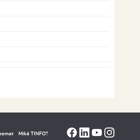
teemat
Mikä TINFO?