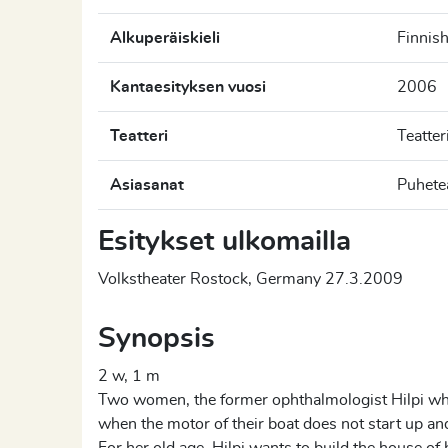
Alkuperäiskieli
Finnis
Kantaesityksen vuosi
2006
Teatteri
Teatter
Asiasanat
Puhetea
Esitykset ulkomailla
Volkstheater Rostock, Germany 27.3.2009
Synopsis
2 w, 1 m
Two women, the former ophthalmologist Hilpi who 
when the motor of their boat does not start up an