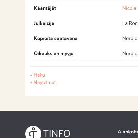
Kääntäjät
Nicola
Julkaisija
La Ron
Kopioita saatavana
Nordic
Oikeuksien myyjä
Nordic
« Haku
« Näytelmät
Ajankoht