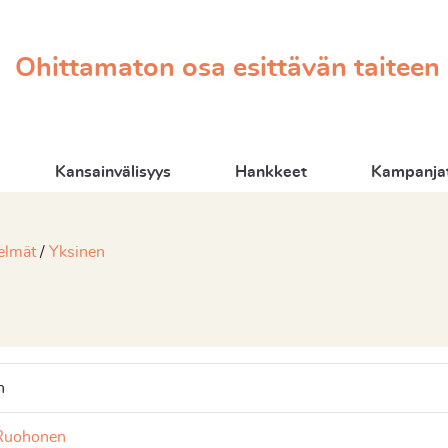
Ohittamaton osa esittävän taiteen
Kansainvälisyys
Hankkeet
Kampanjat
elmät
Yksinen
n
Ruohonen