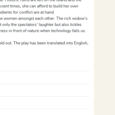
. Historic ruins are left on the island and the
cient times, she can afford to build her own
ients for conflict are at hand.
e the women amongst each other. The rich widow’s
 only the spectators’ laughter but also tickles
ness in front of nature when technology fails us.
d out. The play has been translated into English,