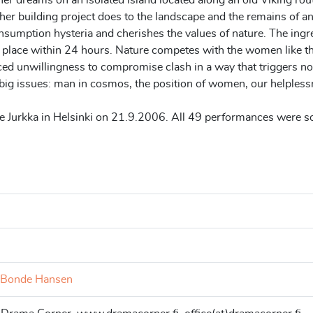
her dreams on an isolated island located along an old Viking route
 her building project does to the landscape and the remains of an
sumption hysteria and cherishes the values of nature. The ingred
king place within 24 hours. Nature competes with the women lik
aced unwillingness to compromise clash in a way that triggers not
ses big issues: man in cosmos, the position of women, our helpless
e Jurkka in Helsinki on 21.9.2006. All 49 performances were sol
a Bonde Hansen