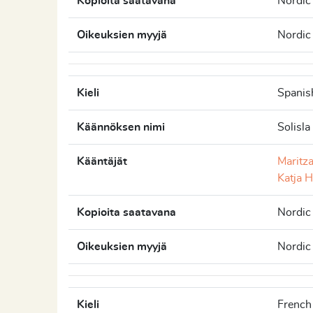
Kopioita saatavana
Nordic
Oikeuksien myyjä
Nordic
Kieli
Spanis
Käännöksen nimi
Solisla
Kääntäjät
Maritz
Katja 
Kopioita saatavana
Nordic
Oikeuksien myyjä
Nordic
Kieli
French