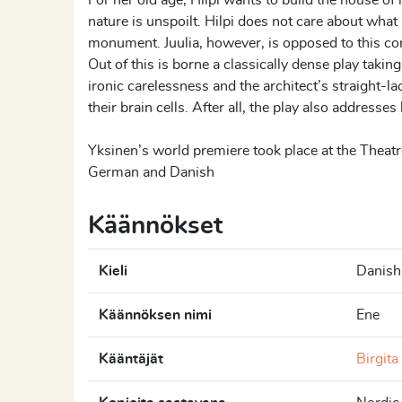
For her old age, Hilpi wants to build the house of 
nature is unspoilt. Hilpi does not care about what
monument. Juulia, however, is opposed to this con
Out of this is borne a classically dense play ta
ironic carelessness and the architect’s straight-l
their brain cells. After all, the play also addres
Yksinen’s world premiere took place at the Theatr
German and Danish
Käännökset
Kieli
Danish
Käännöksen nimi
Ene
Kääntäjät
Birgit