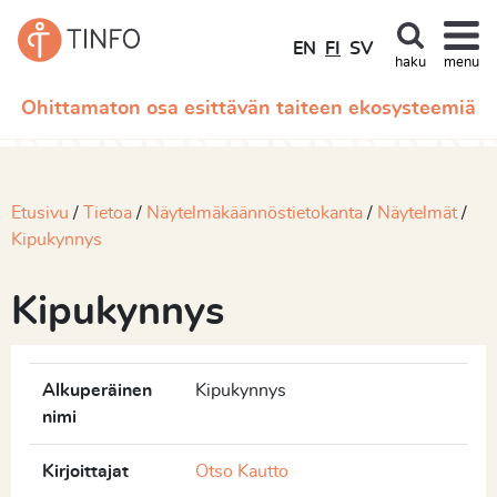
EN
FI
SV
haku
menu
Ohittamaton osa esittävän taiteen ekosysteemiä
Etusivu
Tietoa
Näytelmäkäännöstietokanta
Näytelmät
Kipukynnys
Kipukynnys
Alkuperäinen
Kipukynnys
nimi
Kirjoittajat
Otso Kautto