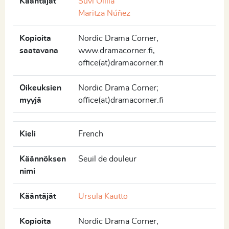
Kääntäjät
Suvi Ollila
Maritza Núñez
Kopioita
Nordic Drama Corner,
saatavana
www.dramacorner.fi,
office(at)dramacorner.fi
Oikeuksien
Nordic Drama Corner;
myyjä
office(at)dramacorner.fi
Kieli
French
Käännöksen
Seuil de douleur
nimi
Kääntäjät
Ursula Kautto
Kopioita
Nordic Drama Corner,