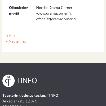
Oikeuksien
Nordic Drama Corner,
myyjä
www.dramacorner.fi,
office(at)dramacorner.fi
« Haku
« Näytelmät
Teatterin tiedotuskeskus TINFO
Arkadiankatu 12 A 5