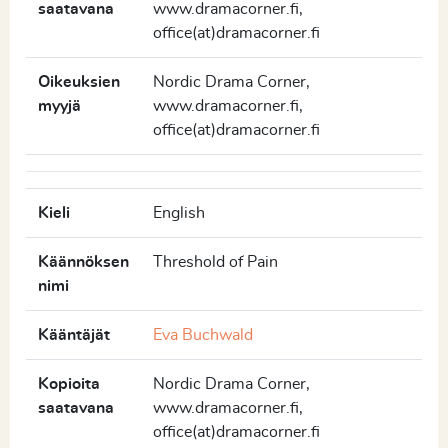
saatavana
www.dramacorner.fi,
office(at)dramacorner.fi
Oikeuksien
Nordic Drama Corner,
myyjä
www.dramacorner.fi,
office(at)dramacorner.fi
Kieli
English
Käännöksen
Threshold of Pain
nimi
Kääntäjät
Eva Buchwald
Kopioita
Nordic Drama Corner,
saatavana
www.dramacorner.fi,
office(at)dramacorner.fi