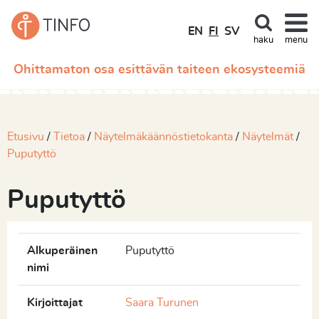
EN
FI
SV
haku
menu
Ohittamaton osa esittävän taiteen ekosysteemiä
Etusivu
Tietoa
Näytelmäkäännöstietokanta
Näytelmät
Puputyttö
Puputyttö
Alkuperäinen
Puputyttö
nimi
Kirjoittajat
Saara Turunen