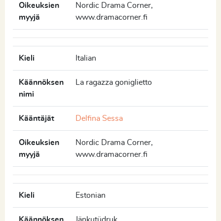
Oikeuksien
Nordic Drama Corner,
myyjä
www.dramacorner.fi
Kieli
Italian
Käännöksen
La ragazza goniglietto
nimi
Kääntäjät
Delfina Sessa
Oikeuksien
Nordic Drama Corner,
myyjä
www.dramacorner.fi
Kieli
Estonian
Käännöksen
Jänkutüdruk