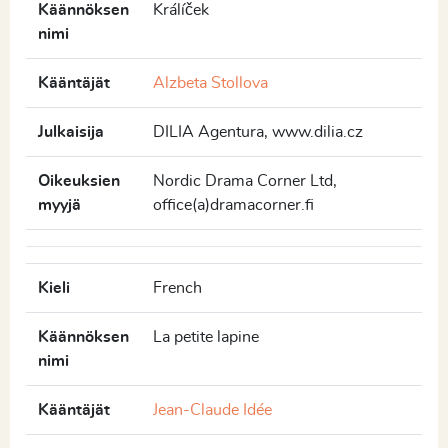
Käännöksen
Králíček
nimi
Kääntäjät
Alzbeta Stollova
Julkaisija
DILIA Agentura, www.dilia.cz
Oikeuksien
Nordic Drama Corner Ltd,
myyjä
office(a)dramacorner.fi
Kieli
French
Käännöksen
La petite lapine
nimi
Kääntäjät
Jean-Claude Idée