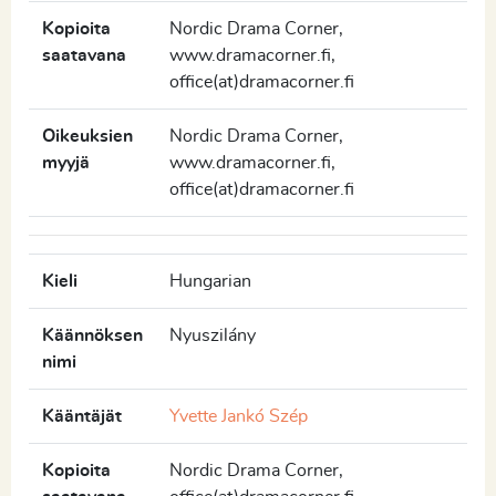
Kopioita
Nordic Drama Corner,
saatavana
www.dramacorner.fi,
office(at)dramacorner.fi
Oikeuksien
Nordic Drama Corner,
myyjä
www.dramacorner.fi,
office(at)dramacorner.fi
Kieli
Hungarian
Käännöksen
Nyuszilány
nimi
Kääntäjät
Yvette Jankó Szép
Kopioita
Nordic Drama Corner,