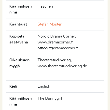
Käännöksen
Häschen
nimi
Kääntäjät
Stefan Moster
Kopioita
Nordic Drama Corner,
saatavana
www.dramacorner.fi,
office(at)dramacorner.fi
Oikeuksien
Theaterstückverlag,
myyjä
www.theaterstueckverlag.de
Kieli
English
Käännöksen
The Bunnygirl
nimi