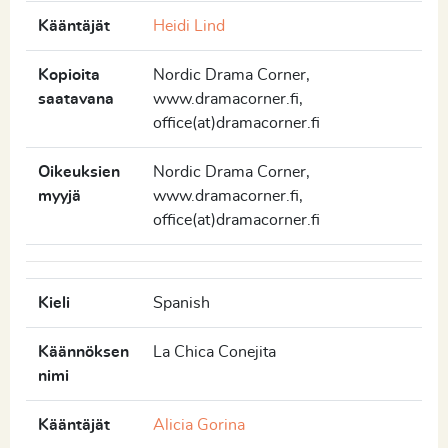
Kääntäjät
Heidi Lind
Kopioita
Nordic Drama Corner,
saatavana
www.dramacorner.fi,
office(at)dramacorner.fi
Oikeuksien
Nordic Drama Corner,
myyjä
www.dramacorner.fi,
office(at)dramacorner.fi
Kieli
Spanish
Käännöksen
La Chica Conejita
nimi
Kääntäjät
Alicia Gorina