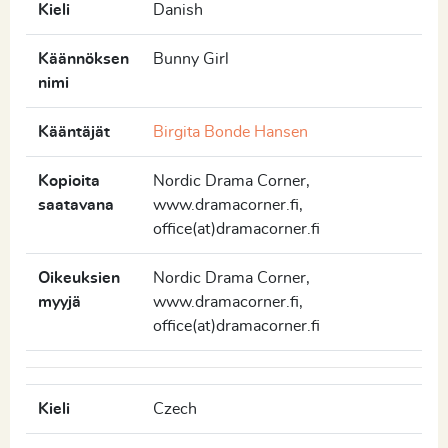
Kieli
Danish
Käännöksen
Bunny Girl
nimi
Kääntäjät
Birgita Bonde Hansen
Kopioita
Nordic Drama Corner,
saatavana
www.dramacorner.fi,
office(at)dramacorner.fi
Oikeuksien
Nordic Drama Corner,
myyjä
www.dramacorner.fi,
office(at)dramacorner.fi
Kieli
Czech