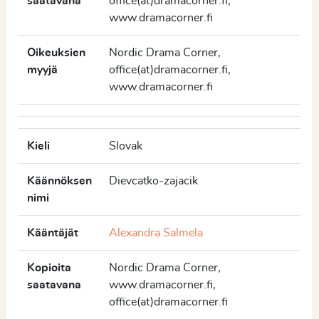
saatavana
office(at)dramacorner.fi,
www.dramacorner.fi
Oikeuksien
Nordic Drama Corner,
myyjä
office(at)dramacorner.fi,
www.dramacorner.fi
Kieli
Slovak
Käännöksen
Dievcatko-zajacik
nimi
Kääntäjät
Alexandra Salmela
Kopioita
Nordic Drama Corner,
saatavana
www.dramacorner.fi,
office(at)dramacorner.fi