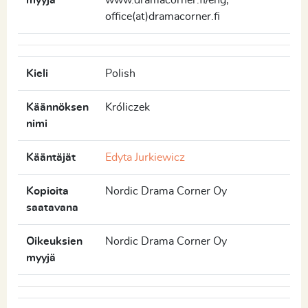
myyjä
www.dramacorner.fi/eng,
office(at)dramacorner.fi
Kieli
Polish
Käännöksen
Króliczek
nimi
Kääntäjät
Edyta Jurkiewicz
Kopioita
Nordic Drama Corner Oy
saatavana
Oikeuksien
Nordic Drama Corner Oy
myyjä