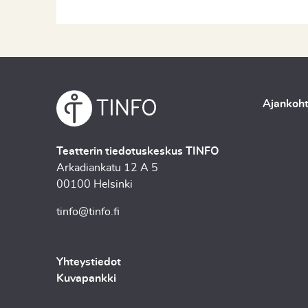
Ajankoht
Teatterin tiedotuskeskus TINFO
Arkadiankatu 12 A 5
00100 Helsinki
tinfo@tinfo.fi
Yhteystiedot
Kuvapankki