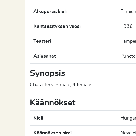
Alkuperäiskieli
Finnis
Kantaesityksen vuosi
1936
Teatteri
Tamper
Asiasanat
Puhetea
Synopsis
Characters: 8 male, 4 female
Käännökset
Kieli
Hungar
Käännöksen nimi
Nevele