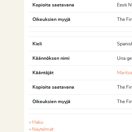
Kopioita saatavana
Eesti 
Oikeuksien myyjä
The Fin
Kieli
Spanis
Käännöksen nimi
Una ge
Kääntäjät
Maritz
Kopioita saatavana
The Fin
Oikeuksien myyjä
The Fin
« Haku
« Näytelmät