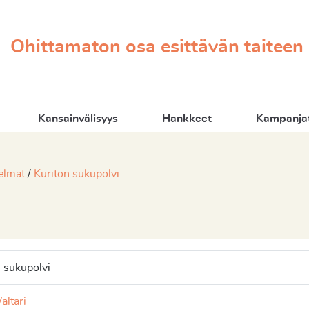
Ohittamaton osa esittävän taiteen
Kansainvälisyys
Hankkeet
Kampanjat
elmät
Kuriton sukupolvi
n sukupolvi
altari