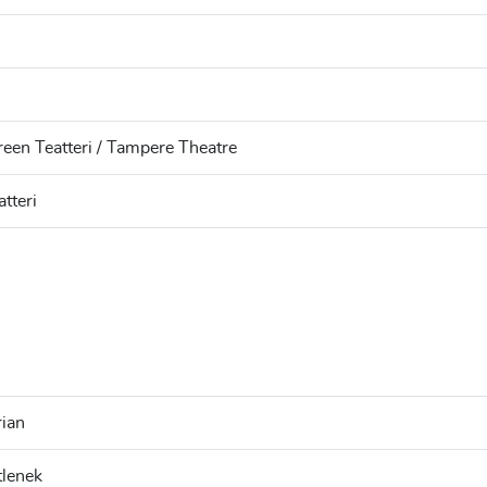
h
een Teatteri / Tampere Theatre
tteri
ian
tlenek