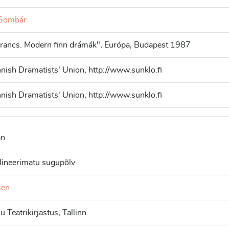
 Gombár
rancs. Modern finn drámák", Európa, Budapest 1987
nish Dramatists' Union, http://www.sunklo.fi
nish Dramatists' Union, http://www.sunklo.fi
an
plineerimatu sugupõlv
sen
u Teatrikirjastus, Tallinn