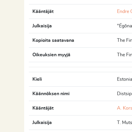
Kääntäjät
Endre
Julkaisija
"Égõna
Kopioita saatavana
The Fin
Oikeuksien myyjä
The Fin
Kieli
Estoni
Käännöksen nimi
Distsi
Kääntäjät
A. Kor
Julkaisija
T. Muts