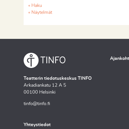
« Haku
« Näytelmät
Ajankoht
Teatterin tiedotuskeskus TINFO
Arkadiankatu 12 A 5
00100 Helsinki
tinfo@tinfo.fi
Yhteystiedot