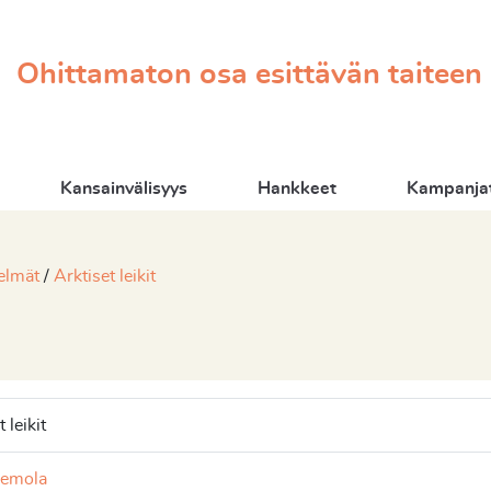
Ohittamaton osa esittävän taiteen
Kansainvälisyys
Hankkeet
Kampanjat
elmät
Arktiset leikit
 leikit
lemola