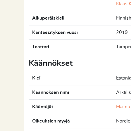
Klaus 
Alkuperäiskieli
Finnis
Kantaesityksen vuosi
2019
Teatteri
Tamper
Käännökset
Kieli
Estoni
Käännöksen nimi
Arktil
Kääntäjät
Maimu
Oikeuksien myyjä
Nordic