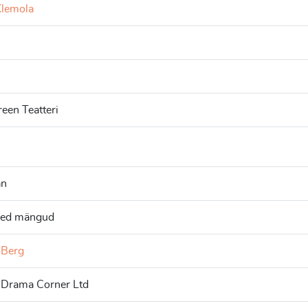
Klemola
h
een Teatteri
an
ised mängud
 Berg
 Drama Corner Ltd