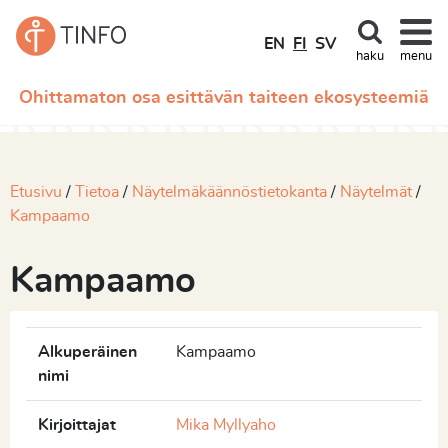
EN
FI
SV
haku
menu
Ohittamaton osa esittävän taiteen ekosysteemiä
Etusivu
Tietoa
Näytelmäkäännöstietokanta
Näytelmät
Kampaamo
Kampaamo
Alkuperäinen
Kampaamo
nimi
Kirjoittajat
Mika Myllyaho