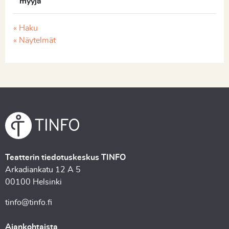
myyjä
« Haku
« Näytelmät
Teatterin tiedotuskeskus TINFO
Arkadiankatu 12 A 5
00100 Helsinki
tinfo@tinfo.fi
Ajankohtaista