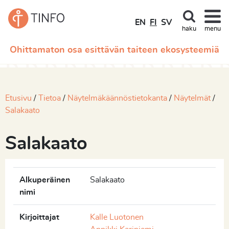
EN
FI
SV
haku
menu
Ohittamaton osa esittävän taiteen ekosysteemiä
Etusivu
Tietoa
Näytelmäkäännöstietokanta
Näytelmät
Salakaato
Salakaato
Alkuperäinen
Salakaato
nimi
Kirjoittajat
Kalle Luotonen