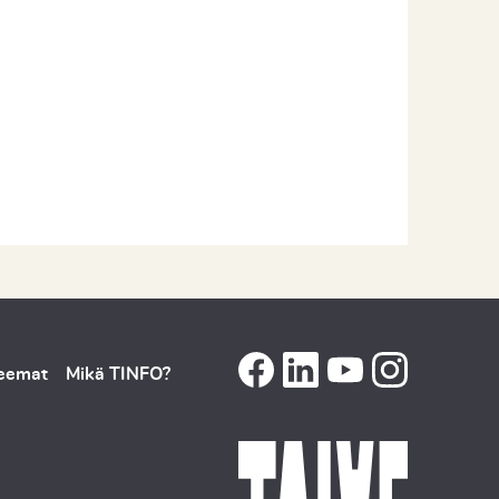
teemat
Mikä TINFO?