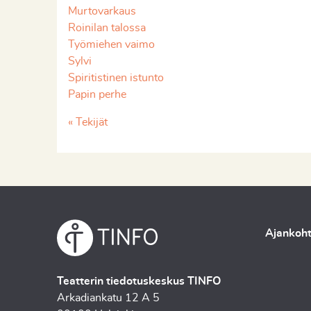
Murtovarkaus
Roinilan talossa
Työmiehen vaimo
Sylvi
Spiritistinen istunto
Papin perhe
« Tekijät
Ajankoht
Teatterin tiedotuskeskus TINFO
Arkadiankatu 12 A 5