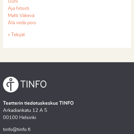
Uuni
Aja hitosti
Matti Väkevä
Älä vedä pois
« Tekijät
Teatterin tiedotuskeskus TINFO
Arkadiankatu 12 A 5
00100 Helsinki
tinfo@tinfo.fi