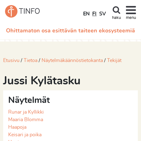
EN
FI
SV
haku
menu
Ohittamaton osa esittävän taiteen ekosysteemiä
Etusivu
Tietoa
Näytelmäkäännöstietokanta
Tekijät
Jussi Kylätasku
Näytelmät
Runar ja Kyllikki
Maaria Blomma
Haapoja
Keisari ja poika