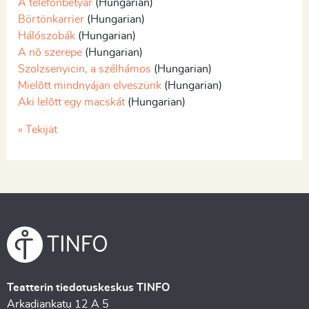
A telefonbetyár
(Hungarian)
Börtönkarrier
(Hungarian)
Hálószobák
(Hungarian)
A nõ szerepe
(Hungarian)
Szolzsenyicin, a szélhámos
(Hungarian)
Mielõtt mindnyájan elveszünk
(Hungarian)
Aki lelõtt egy macskát
(Hungarian)
« Tekijät
Teatterin tiedotuskeskus TINFO
Arkadiankatu 12 A 5