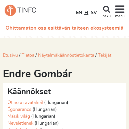
EN
FI
SV
haku
menu
Ohittamaton osa esittävän taiteen ekosysteemiä
Etusivu
Tietoa
Näytelmäkäännöstietokanta
Tekijät
Endre Gombár
Käännökset
Öt nõ a ravatalnál
(Hungarian)
Égõnarancs
(Hungarian)
Másik világ
(Hungarian)
Neveletlenek
(Hungarian)