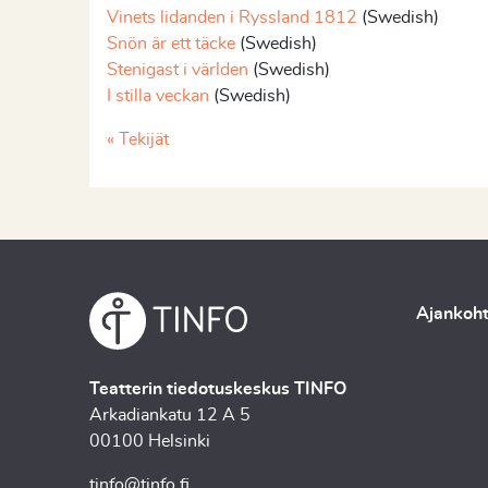
Vinets lidanden i Ryssland 1812
(Swedish)
Snön är ett täcke
(Swedish)
Stenigast i världen
(Swedish)
I stilla veckan
(Swedish)
« Tekijät
Ajankoht
Teatterin tiedotuskeskus TINFO
Arkadiankatu 12 A 5
00100 Helsinki
tinfo@tinfo.fi