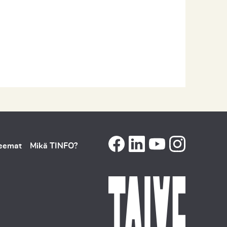
teemat
Mikä TINFO?