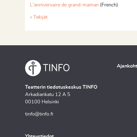
L'anniversaire de grand-maman
(French)
« Tekijät
Ajankoht
Teatterin tiedotuskeskus TINFO
Arkadiankatu 12 A 5
00100 Helsinki
tinfo@tinfo.fi
Yhteystiedot