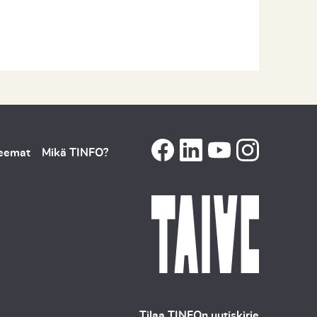
teemat
Mikä TINFO?
Tilaa TINFOn uutiskirje