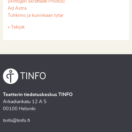
(Äntligen skrattade Proitos)
Ad Astra
Tuhkimo ja kuninkaan tytär
« Tekijät
Teatterin tiedotuskeskus TINFO
Arkadiankatu 12 A 5
00100 Helsinki
tinfo@tinfo.fi