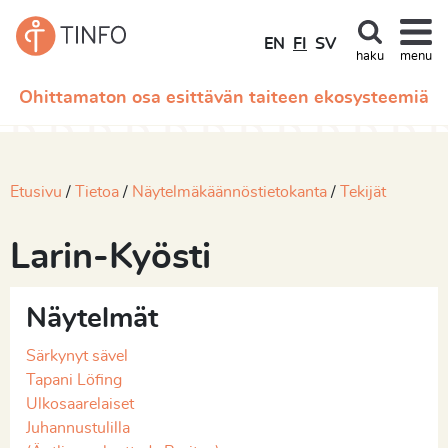
EN
FI
SV
haku
menu
Ohittamaton osa esittävän taiteen ekosysteemiä
Etusivu
Tietoa
Näytelmäkäännöstietokanta
Tekijät
Larin-Kyösti
Näytelmät
Särkynyt sävel
Tapani Löfing
Ulkosaarelaiset
Juhannustulilla