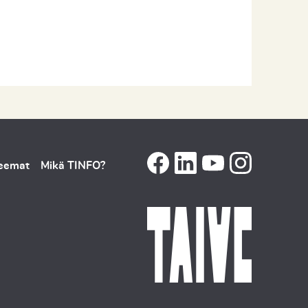
teemat
Mikä TINFO?