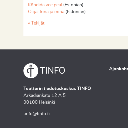
Kõndida vee peal
(Estonian)
Olga, Irina ja mina
(Estonian)
« Tekijät
Ajankoht
Teatterin tiedotuskeskus TINFO
Arkadiankatu 12 A 5
00100 Helsinki
tinfo@tinfo.fi