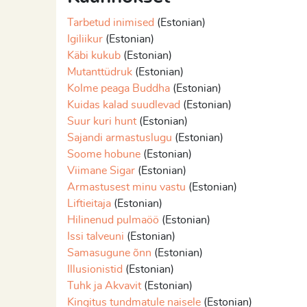
Tarbetud inimised
(Estonian)
Igiliikur
(Estonian)
Käbi kukub
(Estonian)
Mutanttüdruk
(Estonian)
Kolme peaga Buddha
(Estonian)
Kuidas kalad suudlevad
(Estonian)
Suur kuri hunt
(Estonian)
Sajandi armastuslugu
(Estonian)
Soome hobune
(Estonian)
Viimane Sigar
(Estonian)
Armastusest minu vastu
(Estonian)
Liftieitaja
(Estonian)
Hilinenud pulmaöö
(Estonian)
Issi talveuni
(Estonian)
Samasugune õnn
(Estonian)
Illusionistid
(Estonian)
Tuhk ja Akvavit
(Estonian)
Kingitus tundmatule naisele
(Estonian)