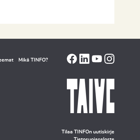
teemat
Mikä TINFO?
Tilaa TINFOn uutiskirje
Tietosuojaseloste