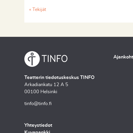
« Tekijät
Ajankoht
Teatterin tiedotuskeskus TINFO
Arkadiankatu 12 A 5
00100 Helsinki
tinfo@tinfo.fi
Yhteystiedot
Kuvapankki