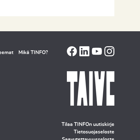
teemat
Mikä TINFO?
Tilaa TINFOn uutiskirje
Tietosuojaseloste
Saavutettavuusseloste