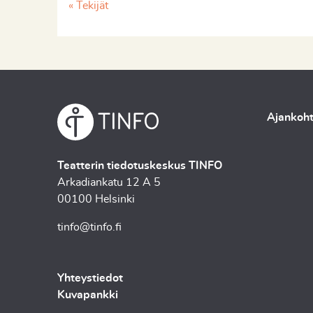
« Tekijät
Ajankoht
Teatterin tiedotuskeskus TINFO
Arkadiankatu 12 A 5
00100 Helsinki
tinfo@tinfo.fi
Yhteystiedot
Kuvapankki