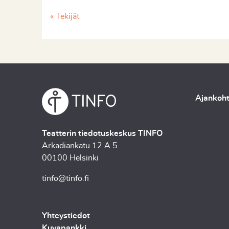
« Tekijät
Ajankoht
Teatterin tiedotuskeskus TINFO
Arkadiankatu 12 A 5
00100 Helsinki
tinfo@tinfo.fi
Yhteystiedot
Kuvapankki