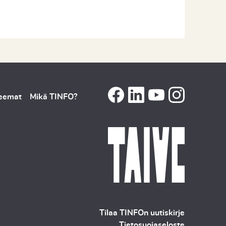
teemat
Mikä TINFO?
Tilaa TINFOn uutiskirje
Tietosuojaseloste