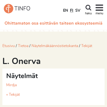
EN
FI
SV
haku
menu
Ohittamaton osa esittävän taiteen ekosysteemiä
Etusivu
Tietoa
Näytelmäkäännöstietokanta
Tekijät
L. Onerva
Näytelmät
Mirdja
« Tekijät