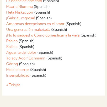
La noche de cemento
(Spanish)
Maaria Blomma
(Spanish)
Heta Niskavuori
(Spanish)
¡Gabriel, regresa!
(Spanish)
Amorosas decepciones en el amor
(Spanish)
Una generación malcriada
(Spanish)
¡No lo saques! o Cómo domesticar a la vieja
(Spanish)
Pánico
(Spanish)
Solisla
(Spanish)
Aguante del dolor
(Spanish)
Yo soy Adolf Eichmann
(Spanish)
Göring
(Spanish)
Mobile horror
(Spanish)
Insensibilidad
(Spanish)
« Tekijät