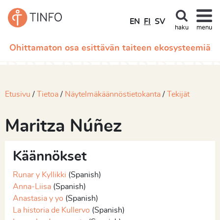
EN
FI
SV
haku
menu
Ohittamaton osa esittävän taiteen ekosysteemiä
Etusivu
Tietoa
Näytelmäkäännöstietokanta
Tekijät
Maritza Núñez
Käännökset
Runar y Kyllikki
(Spanish)
Anna-Liisa
(Spanish)
Anastasia y yo
(Spanish)
La historia de Kullervo
(Spanish)