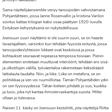
Sama näyttelijäensemble venyy tanssijoiden vahvistamana
Pohjantähteen, jossa Janne Rosenvallin ja Iiristiina Varilon
sovitus kattaa trilogian kaksi osaa päättyen 1920-luvulle.
Esityksen kehystyksenä on nykytodellisuus.
Joensuun suuri näyttämö ei ole suurin suuri, se on haaste
lavastajalleen, varsinkin kun tehdään fyysistä esitystä, jossa
tanssijoiden/yhteisön liikkeet ovat keskiössä ja jossa
kohtaukset seuraavat nopeassa tempossa toisiaan. Pienin
elementein erotetaan muuttuvat interiöörit, tehdään ero sisä-
ja ulkotilojen välillä, työväentaloa rakennetaan kekseliäästi
lattialauta laudalta. Niin, ja liike. Liike on metafora, se on
politiikkaa ja sen voi ruumiillistaa. Tämän Pohjantähden ydin
on sen fyysisyydessä. Tähän kieleen johdatti jo suo, kuokka
ja Jussi, joka nyt kantaa ihmistervaskantoja suosta. Miltei
ollaan jo tulevassa.
Naisen 11. käsky on Joensuun kestohitti, jota näyttelijä Riitta