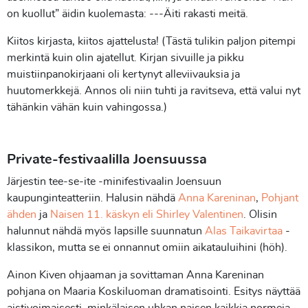
on kuollut” äidin kuolemasta: ---Äiti rakasti meitä.
Kiitos kirjasta, kiitos ajattelusta! (Tästä tulikin paljon pitempi
merkintä kuin olin ajatellut. Kirjan sivuille ja pikku
muistiinpanokirjaani oli kertynyt alleviivauksia ja
huutomerkkejä. Annos oli niin tuhti ja ravitseva, että valui nyt
tähänkin vähän kuin vahingossa.)
Private-festivaalilla Joensuussa
Järjestin tee-se-ite -minifestivaalin Joensuun
kaupunginteatteriin. Halusin nähdä
Anna Kareninan
,
Pohjant
ähden
ja
Naisen 11. käskyn eli Shirley Valentinen
. Olisin
halunnut nähdä myös lapsille suunnatun
Alas Taikavirtaa
-
klassikon, mutta se ei onnannut omiin aikatauluihini (höh).
Ainon Kiven ohjaaman ja sovittaman Anna Kareninan
pohjana on Maaria Koskiluoman dramatisointi. Esitys näyttää
aistivoimaisesti, minkälaisen uhkan naisen kaikkia normeja