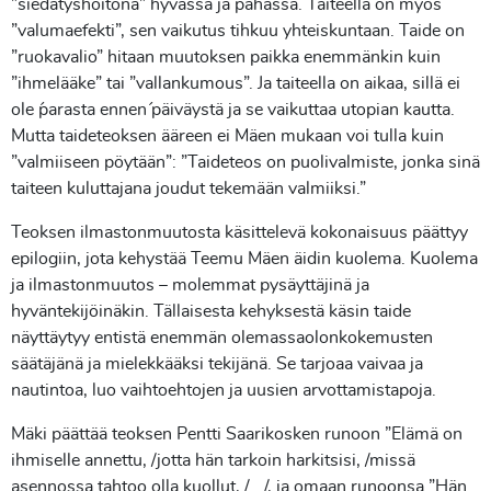
”siedätyshoitona” hyvässä ja pahassa. Taiteella on myös
”valumaefekti”, sen vaikutus tihkuu yhteiskuntaan. Taide on
”ruokavalio” hitaan muutoksen paikka enemmänkin kuin
”ihmelääke” tai ”vallankumous”. Ja taiteella on aikaa, sillä ei
ole ´parasta ennen´ päiväystä ja se vaikuttaa utopian kautta.
Mutta taideteoksen ääreen ei Mäen mukaan voi tulla kuin
”valmiiseen pöytään”: ”Taideteos on puolivalmiste, jonka sinä
taiteen kuluttajana joudut tekemään valmiiksi.”
Teoksen ilmastonmuutosta käsittelevä kokonaisuus päättyy
epilogiin, jota kehystää Teemu Mäen äidin kuolema. Kuolema
ja ilmastonmuutos – molemmat pysäyttäjinä ja
hyväntekijöinäkin. Tällaisesta kehyksestä käsin taide
näyttäytyy entistä enemmän olemassaolonkokemusten
säätäjänä ja mielekkääksi tekijänä. Se tarjoaa vaivaa ja
nautintoa, luo vaihtoehtojen ja uusien arvottamistapoja.
Mäki päättää teoksen Pentti Saarikosken runoon ”Elämä on
ihmiselle annettu, /jotta hän tarkoin harkitsisi, /missä
asennossa tahtoo olla kuollut, /… /, ja omaan runoonsa ”Hän