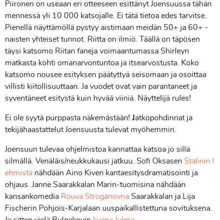
Piironen on useaan eri otteeseen esittänyt Joensuussa tähän
mennessä yli 10 000 katsojalle. Ei tätä tietoa edes tarvitse.
Pienellä näyttämöllä pystyy aistimaan meidän 50+ ja 60+ -
naisten yhteiset tunnot. Riitta on ilmiö. Täällä on täpösen
täysi katsomo Riitan faneja voimaantumassa Shirleyn
matkasta kohti omanarvontuntoa ja itsearvostusta. Koko
katsomo nousee esityksen päätyttyä seisomaan ja osoittaa
villisti kiitollisuuttaan. Ja vuodet ovat vain parantaneet ja
syventäneet esitystä kuin hyvää viiniä. Näyttelijä rules!
Ei ole syytä purppasta näkemästään!
J
atkopohdinnat ja
tekijähaastattelut Joensuusta tulevat myöhemmin.
Joensuun tulevaa ohjelmistoa kannattaa katsoa jo sillä
silmällä. Venäläis/neukkukausi jatkuu. Sofi Oksasen
Stalinin l
ehmistä
nähdään Aino Kiven kantaesitysdramatisointi ja
ohjaus. Janne Saarakkalan Marin-tuomisina nähdään
kansankomedia
Rouva Stroganovna
Saarakkalan ja Lija
Fischerin Pohjois-Karjalaan uuspaikallistettuna sovituksena.
Ja sitten vielä Bulgakovin
Iivana Julma
.