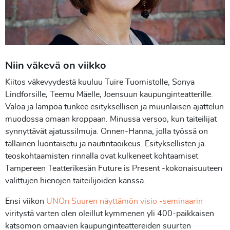
Niin väkevä on viikko
Kiitos väkevyydestä kuuluu Tuire Tuomistolle, Sonya
Lindforsille, Teemu Mäelle, Joensuun kaupunginteatterille.
Valoa ja lämpöä tunkee esityksellisen ja muunlaisen ajattelun
muodossa omaan kroppaan. Minussa versoo, kun taiteilijat
synnyttävät ajatussilmuja. Onnen-Hanna, jolla työssä on
tällainen luontaisetu ja nautintaoikeus. Esityksellisten ja
teoskohtaamisten rinnalla ovat kulkeneet kohtaamiset
Tampereen Teatterikesän Future is Present -kokonaisuuteen
valittujen hienojen taiteilijoiden kanssa.
Ensi viikon
UNOn Suuren näyttämön visio -seminaarin
viritystä varten olen oleillut kymmenen yli 400-paikkaisen
katsomon omaavien kaupunginteattereiden suurten