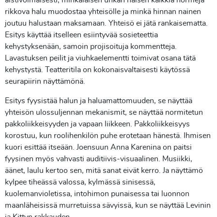
rikkova halu muodostaa yhteisölle ja minkä hinnan nainen
joutuu halustaan maksamaan. Yhteisö ei jätä rankaisematta.
Esitys käyttää itselleen esiintyvää sosieteettia
kehystyksenään, samoin projisoituja kommentteja.
Lavastuksen peilit ja viuhkaelementti toimivat osana tätä
kehystystä. Teatteritila on kokonaisvaltaisesti käytössä
seurapiirin näyttämönä.
Esitys fyysistää halun ja haluamattomuuden, se näyttää
yhteisön ulossuljennan mekanismit, se näyttää normitetun
pakkoliikkeisyyden ja vapaan liikkeen. Pakkoliikkeisyys
korostuu, kun roolihenkilön puhe erotetaan hänestä. Ihmisen
kuori esittää itseään. Joensuun Anna Karenina on paitsi
fyysinen myös vahvasti auditiivis-visuaalinen. Musiikki,
äänet, laulu kertoo sen, mitä sanat eivät kerro. Ja näyttämö
kylpee tiheässä valossa, kylmässä sinisessä,
kuolemanvioletissa, intohimon punaisessa tai luonnon
maanläheisissä murretuissa sävyissä, kun se näyttää Levinin
ja Kittyn rakkauden.