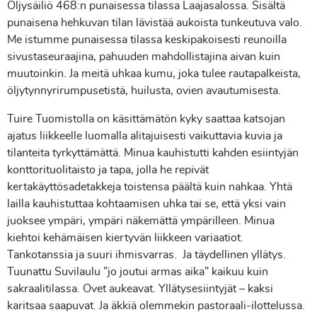
Öljysäiliö 468:n punaisessa tilassa Laajasalossa. Sisältä
punaisena hehkuvan tilan lävistää aukoista tunkeutuva valo.
Me istumme punaisessa tilassa keskipakoisesti reunoilla
sivustaseuraajina, pahuuden mahdollistajina aivan kuin
muutoinkin. Ja meitä uhkaa kumu, joka tulee rautapalkeista,
öljytynnyrirumpusetistä, huilusta, ovien avautumisesta.
Tuire Tuomistolla on käsittämätön kyky saattaa katsojan
ajatus liikkeelle luomalla alitajuisesti vaikuttavia kuvia ja
tilanteita tyrkyttämättä. Minua kauhistutti kahden esiintyjän
konttorituolitaisto ja tapa, jolla he repivät
kertakäyttösadetakkeja toistensa päältä kuin nahkaa. Yhtä
lailla kauhistuttaa kohtaamisen uhka tai se, että yksi vain
juoksee ympäri, ympäri näkemättä ympärilleen. Minua
kiehtoi kehämäisen kiertyvän liikkeen variaatiot.
Tankotanssia ja suuri ihmisvarras. Ja täydellinen yllätys.
Tuunattu Suvilaulu ”jo joutui armas aika” kaikuu kuin
sakraalitilassa. Ovet aukeavat. Yllätysesiintyjät – kaksi
karitsaa saapuvat. Ja äkkiä olemmekin pastoraali-ilottelussa.