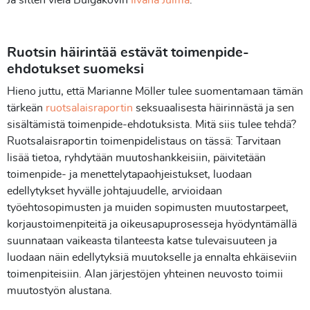
Ruotsin häirintää estävät toimenpide-
ehdotukset suomeksi
Hieno juttu, että Marianne Möller tulee suomentamaan tämän
tärkeän
ruotsalaisraportin
seksuaalisesta häirinnästä ja sen
sisältämistä toimenpide-ehdotuksista. Mitä siis tulee tehdä?
Ruotsalaisraportin toimenpidelistaus on tässä: Tarvitaan
lisää tietoa, ryhdytään muutoshankkeisiin, päivitetään
toimenpide- ja menettelytapaohjeistukset, luodaan
edellytykset hyvälle johtajuudelle, arvioidaan
työehtosopimusten ja muiden sopimusten muutostarpeet,
korjaustoimenpiteitä ja oikeusapuprosesseja hyödyntämällä
suunnataan vaikeasta tilanteesta katse tulevaisuuteen ja
luodaan näin edellytyksiä muutokselle ja ennalta ehkäiseviin
toimenpiteisiin. Alan järjestöjen yhteinen neuvosto toimii
muutostyön alustana.