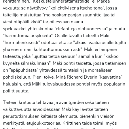
kehittäminen. ”Keskustelunherättämistaide” ei Mäkeä
vakuuta: se näyttäytyy ”kollektiivisena itsehoitona”, jossa
taiteilija muistuttaa ”mainoskampanjan suunnittelijaa tai
viestintäpäällikköä” tarjoillessaan osana
spektaakkeliyhteiskuntaa ”elefantteja olohuoneessa” ja muita
”harmittomia ärsykkeitä”. Osallistavalta taiteelta Mäki
”hurmahenkisesti” odottaa, että se ”alkaisi vaatia osallistujilta
yhä enemmän, kohtuuttomuuksiin asti”. Mäki ei lämpene
taiteesta, joka ”ujuttaa tietoa sieluun” samalla kun ”kiskoo
kyyneltä silmäkulmaan”. Mäki pohtii taidetta, jossa tietämisen
on ”epäpuhdasta” yhteydessä tunteisiin ja moraaliseen
pohdiskeluun. Pieni toive. Minä Richard Dyerin ”kasvattina”
haluaisin, että Mäki tulevaisuudessa pohtisi myös populaarin
poliittisuutta.
Taiteen kriittistä tehtävää ja avantgardea sekä taiteen
vaikuttavuutta arvioidessaan Mäki käy lävitse taiteen
perustutkimuksen kaltaista olemusta, pienenkin yleisön
merkitystä, etujoukkoteoriaa. Kriittinen taide toimii myös