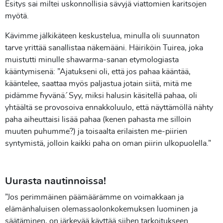
Esitys sai miltei uskonnollisia sävyjä viattomien karitsojen
myötä.
Kävimme jälkikäteen keskustelua, minulla oli suunnaton
tarve yrittää sanallistaa näkemääni. Häiriköin Tuirea, joka
muistutti minulle shawarma-sanan etymologiasta
kääntymisenä: ”Ajatukseni oli, että jos pahaa kääntää,
kääntelee, saattaa myös paljastua jotain siitä, mitä me
pidämme ´hyvänä´. Syy, miksi halusin käsitellä pahaa, oli
yhtäältä se provosoiva ennakkoluulo, että näyttämöllä nähty
paha aiheuttaisi lisää pahaa (kenen pahasta me silloin
muuten puhumme?) ja toisaalta erilaisten me-piirien
syntymistä, jolloin kaikki paha on oman piirin ulkopuolella.”
Uurasta nautinnoissa!
”Jos perimmäinen päämäärämme on voimakkaan ja
elämänhaluisen olemassaolonkokemuksen luominen ja
säätäminen, on järkevää käyttää siihen tarkoitukseen