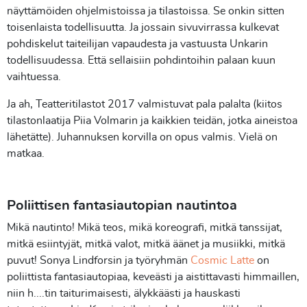
näyttämöiden ohjelmistoissa ja tilastoissa. Se onkin sitten
toisenlaista todellisuutta. Ja jossain sivuvirrassa kulkevat
pohdiskelut taiteilijan vapaudesta ja vastuusta Unkarin
todellisuudessa. Että sellaisiin pohdintoihin palaan kuun
vaihtuessa.
Ja ah, Teatteritilastot 2017 valmistuvat pala palalta (kiitos
tilastonlaatija Piia Volmarin ja kaikkien teidän, jotka aineistoa
lähetätte). Juhannuksen korvilla on opus valmis. Vielä on
matkaa.
Poliittisen fantasiautopian nautintoa
Mikä nautinto! Mikä teos, mikä koreografi, mitkä tanssijat,
mitkä esiintyjät, mitkä valot, mitkä äänet ja musiikki, mitkä
puvut! Sonya Lindforsin ja työryhmän
Cosmic Latte
on
poliittista fantasiautopiaa, keveästi ja aistittavasti himmaillen,
niin h....tin taiturimaisesti, älykkäästi ja hauskasti