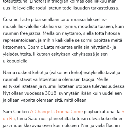
toteutettuna. Lindforsin trilogian kolmas osa liikkuu ihan
uusille leveleille rodullistetun todellisuuden tarkastelussa.
Cosmic Latte pitää sisällään taiturimaisia liikkeellis-
musiikillis-valollis-tilallisia siirtymiä, moodista toiseen, kuin
ruumiin free jazzia. Meillä on näyttämö, siellä totta hitossa
representoidaan, ja mihin kaikkialle se sormi osoittaa meitä
katsomaan. Cosmic Latte rakentaa erilaisia näyttämö- ja
yleisösuhteita, liikutaan esityksen kehyksessä ja sen
ulkopuolella.
Nämä ruskeat kehot ja (valkoinen keho) esityksellistävät ja
ruumiillistavat vaihtoehtoisia olemisen tapoja. Meille
esityksellistetään ja ruumiillistetaan utopiaa tulevaisuudessa.
Nyt ollaan vuodessa 3018, synnytään ikään kuin uudelleen
ja ollaan vapaita olemaan sitä, mitä ollaan.
Sam Cooken
A Change Is Gonna Come
playbackattuna. Ja
S
un Ra
, tämä Saturnus-planeetalta kotoisin oleva kokeellinen
jazzmuusikko avaa oven kosmokseen. Niin ja vielä Bachin