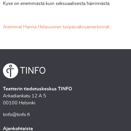
Kyse on enemmästä kuin seksuaalisesta häirinnästä.
Aiemmat Hanna Helavuoren työpäiväkirjamerkinnät
Teatterin tiedotuskeskus TINFO
Arkadiankatu 12 A 5
00100 Helsinki
tinfo@tinfo.fi
Ajankohtaista