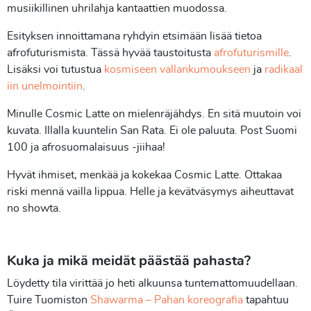
musiikillinen uhrilahja kantaattien muodossa.
Esityksen innoittamana ryhdyin etsimään lisää tietoa
afrofuturismista. Tässä hyvää taustoitusta
afrofuturismille
.
Lisäksi voi tutustua
kosmiseen vallankumoukseen
ja
radikaal
iin unelmointiin
.
Minulle Cosmic Latte on mielenräjähdys. En sitä muutoin voi
kuvata. Illalla kuuntelin San Rata. Ei ole paluuta. Post Suomi
100 ja afrosuomalaisuus -jiihaa!
Hyvät ihmiset, menkää ja kokekaa Cosmic Latte. Ottakaa
riski mennä vailla lippua. Helle ja kevätväsymys aiheuttavat
no showta.
Kuka ja mikä meidät päästää pahasta?
Löydetty tila virittää jo heti alkuunsa tuntemattomuudellaan.
Tuire Tuomiston
Shawarma – Pahan koreografia
tapahtuu