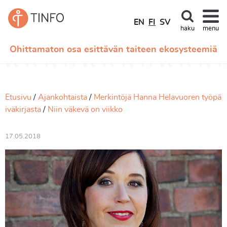
EN
FI
SV
haku
menu
Ohittamaton osa esittävän taiteen ekosysteemiä
Etusivu
Ajankohtaista
Merkintöjä Hanna Helavuoren työpä
iväkirjasta
Niin väkevä on viikko
17.05.2018