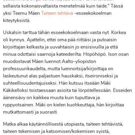
sellaista kokonaisvaltaista menetelmää kuin taide.” Tässä
yksi Teemu Mäen
Taiteen tehtävä
-esseekokoelman
kiteytyksistä.
Uskalsin tarttua tähän esseekokoelmaan vasta nyt. Korkea
oli kynnys. Ajattelin, ettei oma pää riittäisi ja putoaisin
kirjoittajan kelkasta ja uuvahtaisin jo ensisivuilla ja että
minua odottaisi saarnoja kateederilta. Höpöhöpö. Ison osan
muodostavat Mäen luennot Aalto-yliopiston
professuurikaudelta, mutta luennoitsija/kirjoittaja on
laskeutunut alas paljastuen hauskaksi, itseironiseksi ja
suhteellisuudentajuiseksi. Hän kutsuu itseään Mäki
Käkikelloksi toistaessaan asioita tai lörpötellessään. Esseiden
äänensävy on kaikkea muuta kuin tuputtava ja
ryppyotsainen. Mäki on kielen kuohkeuttaja, hän kirjoittaa
mutkattomasti ja suorasti.
Matka alkaa käytännöllisestä utopiasta, taiteen tehtävistä,
taiteen tekemisen ja katsomisen/kokemisen syistä,