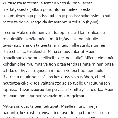
kriittisestä taiteesta ja taiteen yhteiskunnallisesta
merkityksestä, jatkuu pohdintoihin taiteellisesta
tutkimuksesta ja päättyy taiteen ja päättyy näkemyksiin siitä,
miten taide voi reagoida ilmastonmuutoksiin (hyvin).
Teemu Mäki on iloinen valistusoptimisti. Hän rohkaisee
miettimään ja näkemään, mitä hyötyä ja iloa minulle
taviskatsojana on taiteesta ja miten, millaista iloa tunnen
”taiteellisista tekeleistä”. Minä en uuvahtanut Mäen
”maailmankatsomuksellisella kiertoajelulla”. Mäen seitsemän
kohdan ohjelma, mitä valtion pitää tehdä ja mitä minun pitää
tehdä, on hyvä. Erityisesti minuun vetosi huoneentaulu
”Uurasta nautinnoissa”. Jos keskittyy vain työhön, ei opi
nautintoa eikä kiitos välttämättä seiso työlle uhrautumisen
lopussa. Tavaravaurauden perässä ”kipittely” aiheuttaa Mäen
mukaan ihmiskunnan vakavimmat ongelmat.
Mitkä siis ovat taiteen tehtävät? Mäelle niitä on neljä:
nautinto, keskustelu, viisauden tavoittelu ja tunne-elämän