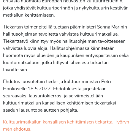
erityistä huomiota Euroopan neuvoston kulttuurireitteihin,
jotka yhdistävät kulttuuriperinnön ja nykykulttuurin kestävän
matkailun kehittämiseen.
Tiekartan toimenpiteillä tuetaan pääministeri Sanna Marinin
hallitusohjelman tavoitetta vahvistaa kulttuurimatkailua.
Tiekarttatyö kiinnittyy myös hallitusohjelman tavoitteeseen
vahvistaa luovia aloja. Hallitusohjelmassa kiinnitetään
huomiota myös alueiden ja kaupunkien erityispiirteisiin sekä
luontomatkailuun, jotka liittyvät läheisesti tiekartan
tavoitteisiin.
Ehdotus luovutettiin tiede- ja kulttuuriministeri Petri
Honkoselle 18.5.2022. Ehdotuksesta järjestetään
seuraavaksi lausuntokierros, ja se viimeistellään
kulttuurimatkailun kansallisen kehittämisen tiekartaksi
saadun lausuntopalautteen pohjalta.
Kulttuurimatkailun kansallisen kehittämisen tiekartta. Työryh
män ehdotus.