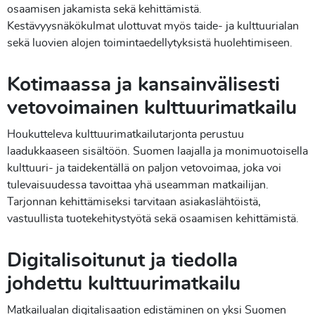
osaamisen jakamista sekä kehittämistä.
Kestävyysnäkökulmat ulottuvat myös taide- ja kulttuurialan
sekä luovien alojen toimintaedellytyksistä huolehtimiseen.
Kotimaassa ja kansainvälisesti
vetovoimainen kulttuurimatkailu
Houkutteleva kulttuurimatkailutarjonta perustuu
laadukkaaseen sisältöön. Suomen laajalla ja monimuotoisella
kulttuuri- ja taidekentällä on paljon vetovoimaa, joka voi
tulevaisuudessa tavoittaa yhä useamman matkailijan.
Tarjonnan kehittämiseksi tarvitaan asiakaslähtöistä,
vastuullista tuotekehitystyötä sekä osaamisen kehittämistä.
Digitalisoitunut ja tiedolla
johdettu kulttuurimatkailu
Matkailualan digitalisaation edistäminen on yksi Suomen