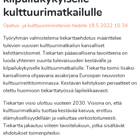
kulttuurimatkailulle
Opetus- ja kulttuuriministeriön tiedote 18.5.2022 10.34
Työryhmän valmistelema tiekarttaehdotus määrittelee
tulevien vuosien kulttuurimatkailun kansalliset
kehittämistoimet. Tiekartan pääasiallisena tavoitteena on
luoda yhteinen suunta tulevaisuuden kestävälle ja
kilpailukykyiselle kulttuurimatkailulle. Tiekartta toimii lisäksi
kansallisena ohjaavana asiakirjana Euroopan neuvoston
kulttuurireittitoiminnassa. Kestävän kehityksen periaatteet on
otettu huomioon tiekarttatyössä läpileikkaavasti.
Tiekartan visio ulottuu vuoteen 2030. Visiona on, että
kulttuurimatkailu tuottaa kestävää kasvua, erottuu
elämyksellisyydellään ja vaikuttaa verkostoituneesti.
Tiekartta jakautuu viiteen tavoitelukuun, jotka sisältävät
ehdotukset toimenpiteiksi.