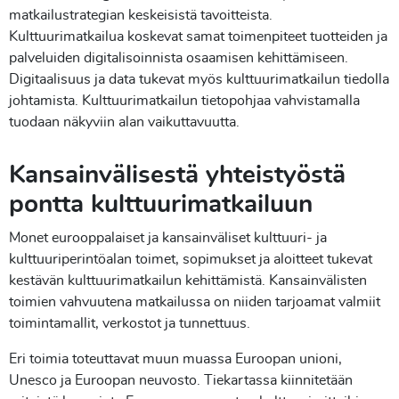
matkailustrategian keskeisistä tavoitteista.
Kulttuurimatkailua koskevat samat toimenpiteet tuotteiden ja
palveluiden digitalisoinnista osaamisen kehittämiseen.
Digitaalisuus ja data tukevat myös kulttuurimatkailun tiedolla
johtamista. Kulttuurimatkailun tietopohjaa vahvistamalla
tuodaan näkyviin alan vaikuttavuutta.
Kansainvälisestä yhteistyöstä
pontta kulttuurimatkailuun
Monet eurooppalaiset ja kansainväliset kulttuuri- ja
kulttuuriperintöalan toimet, sopimukset ja aloitteet tukevat
kestävän kulttuurimatkailun kehittämistä. Kansainvälisten
toimien vahvuutena matkailussa on niiden tarjoamat valmiit
toimintamallit, verkostot ja tunnettuus.
Eri toimia toteuttavat muun muassa Euroopan unioni,
Unesco ja Euroopan neuvosto. Tiekartassa kiinnitetään