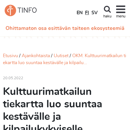
EN
FI
SV
haku
menu
Ohittamaton osa esittävän taiteen ekosysteemiä
Etusivu
Ajankohtaista
Uutiset
OKM: Kulttuurimatkailun ti
ekartta luo suuntaa kestävälle ja kilpailu...
20.05.2022
Kulttuurimatkailun
tiekartta luo suuntaa
kestävälle ja
kilpailukykyiselle