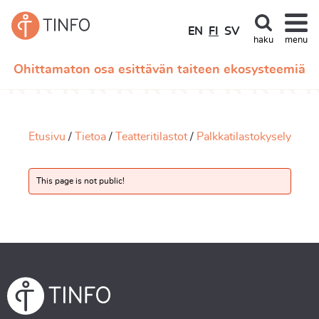
EN
FI
SV
haku
menu
Ohittamaton osa esittävän taiteen ekosysteemiä
Etusivu
Tietoa
Teatteritilastot
Palkkatilastokysely
This page is not public!