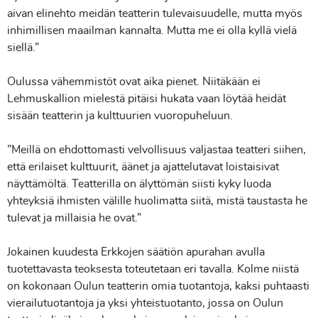
aivan elinehto meidän teatterin tulevaisuudelle, mutta myös
inhimillisen maailman kannalta. Mutta me ei olla kyllä vielä
siellä.”
Oulussa vähemmistöt ovat aika pienet. Niitäkään ei
Lehmuskallion mielestä pitäisi hukata vaan löytää heidät
sisään teatterin ja kulttuurien vuoropuheluun.
”Meillä on ehdottomasti velvollisuus valjastaa teatteri siihen,
että erilaiset kulttuurit, äänet ja ajattelutavat loistaisivat
näyttämöltä. Teatterilla on älyttömän siisti kyky luoda
yhteyksiä ihmisten välille huolimatta siitä, mistä taustasta he
tulevat ja millaisia he ovat.”
Jokainen kuudesta Erkkojen säätiön apurahan avulla
tuotettavasta teoksesta toteutetaan eri tavalla. Kolme niistä
on kokonaan Oulun teatterin omia tuotantoja, kaksi puhtaasti
vierailutuotantoja ja yksi yhteistuotanto, jossa on Oulun