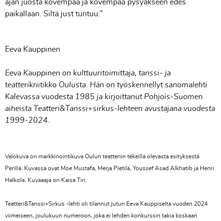
ajan juosta kovempaa ja kovempaa pysyäkseen edes
paikallaan. Siltä just tuntuu.”
Eeva Kauppinen
Eeva Kauppinen on kulttuuritoimittaja, tanssi- ja
teatterikriitikko Oulusta. Hän on työskennellyt sanomalehti
Kalevassa vuodesta 1985 ja kirjoittanut Pohjois-Suomen
aiheista Teatteri&Tanssi+sirkus-lehteen avustajana vuodesta
1999-2024.
Valokuva on markkinointikuva Oulun teatteriin tekeillä olevasta esityksestä
Perillä. Kuvassa ovat Moe Mustafa, Merja Pietilä, Youssef Asad Alkhatib ja Henri
Halkola. Kuvaaaja on Kaisa Tiri.
Teatteri&Tanssi+Sirkus -lehti oli tilannut jutun Eeva Kauppiselta vuoden 2024
viimeiseen, joulukuun numeroon, joka ei lehden konkurssin takia koskaan