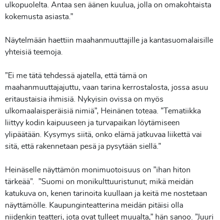
ulkopuolelta. Antaa sen äänen kuulua, jolla on omakohtaista
kokemusta asiasta.”
Näytelmään haettiin maahanmuuttajille ja kantasuomalaisille
yhteisiä teemoja.
”Ei me tätä tehdessä ajatella, että tämä on
maahanmuuttajajuttu, vaan tarina kerrostalosta, jossa asuu
eritaustaisia ihmisiä. Nykyisin ovissa on myös
ulkomaalaisperäisiä nimiä”, Heinänen toteaa. ”Tematiikka
liittyy kodin kaipuuseen ja turvapaikan löytämiseen
ylipäätään. Kysymys siitä, onko elämä jatkuvaa liikettä vai
sitä, että rakennetaan pesä ja pysytään siellä.”
Heinäselle näyttämön monimuotoisuus on ”ihan hiton
tärkeää”. ”Suomi on monikulttuuristunut; mikä meidän
katukuva on, kenen tarinoita kuullaan ja keitä me nostetaan
näyttämölle. Kaupunginteatterina meidän pitäisi olla
niidenkin teatteri, jota ovat tulleet muualta,” hän sanoo. ”Juuri