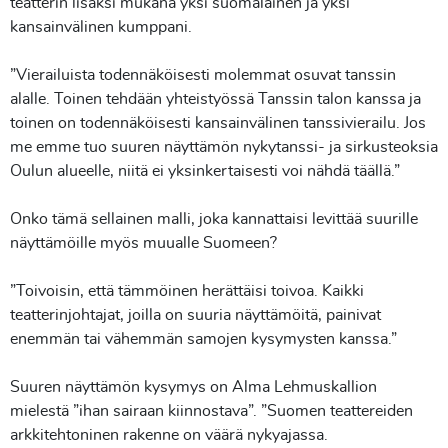
teatterin lisäksi mukana yksi suomalainen ja yksi
kansainvälinen kumppani.
”Vierailuista todennäköisesti molemmat osuvat tanssin
alalle. Toinen tehdään yhteistyössä Tanssin talon kanssa ja
toinen on todennäköisesti kansainvälinen tanssivierailu. Jos
me emme tuo suuren näyttämön nykytanssi- ja sirkusteoksia
Oulun alueelle, niitä ei yksinkertaisesti voi nähdä täällä.”
Onko tämä sellainen malli, joka kannattaisi levittää suurille
näyttämöille myös muualle Suomeen?
”Toivoisin, että tämmöinen herättäisi toivoa. Kaikki
teatterinjohtajat, joilla on suuria näyttämöitä, painivat
enemmän tai vähemmän samojen kysymysten kanssa.”
Suuren näyttämön kysymys on Alma Lehmuskallion
mielestä ”ihan sairaan kiinnostava”. ”Suomen teattereiden
arkkitehtoninen rakenne on väärä nykyajassa.