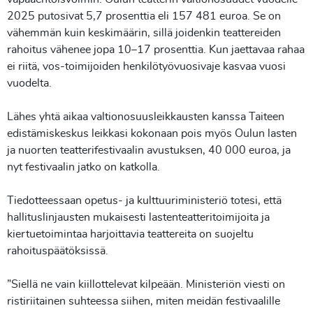
2025 putosivat 5,7 prosenttia eli 157 481 euroa. Se on
vähemmän kuin keskimäärin, sillä joidenkin teattereiden
rahoitus vähenee jopa 10–17 prosenttia. Kun jaettavaa rahaa
ei riitä, vos-toimijoiden henkilötyövuosivaje kasvaa vuosi
vuodelta.
Lähes yhtä aikaa valtionosuusleikkausten kanssa Taiteen
edistämiskeskus leikkasi kokonaan pois myös Oulun lasten
ja nuorten teatterifestivaalin avustuksen, 40 000 euroa, ja
nyt festivaalin jatko on katkolla.
Tiedotteessaan opetus- ja kulttuuriministeriö totesi, että
hallituslinjausten mukaisesti lastenteatteritoimijoita ja
kiertuetoimintaa harjoittavia teattereita on suojeltu
rahoituspäätöksissä.
”Siellä ne vain kiillottelevat kilpeään. Ministeriön viesti on
ristiriitainen suhteessa siihen, miten meidän festivaalille