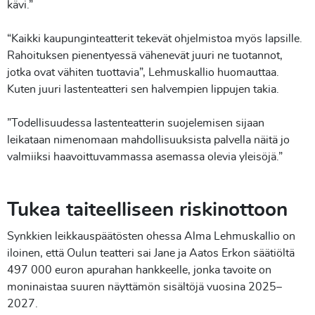
kävi.”
“Kaikki kaupunginteatterit tekevät ohjelmistoa myös lapsille.
Rahoituksen pienentyessä vähenevät juuri ne tuotannot,
jotka ovat vähiten tuottavia”, Lehmuskallio huomauttaa.
Kuten juuri lastenteatteri sen halvempien lippujen takia.
”Todellisuudessa lastenteatterin suojelemisen sijaan
leikataan nimenomaan mahdollisuuksista palvella näitä jo
valmiiksi haavoittuvammassa asemassa olevia yleisöjä.”
Tukea taiteelliseen riskinottoon
Synkkien leikkauspäätösten ohessa Alma Lehmuskallio on
iloinen, että Oulun teatteri sai Jane ja Aatos Erkon säätiöltä
497 000 euron apurahan hankkeelle, jonka tavoite on
moninaistaa suuren näyttämön sisältöjä vuosina 2025–
2027.