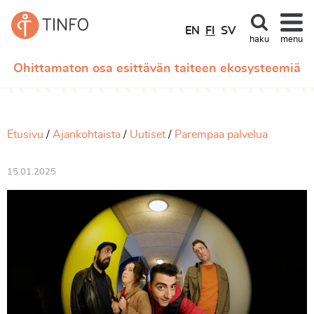
EN
FI
SV
haku
menu
Ohittamaton osa esittävän taiteen ekosysteemiä
Etusivu
Ajankohtaista
Uutiset
Parempaa palvelua
15.01.2025