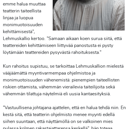
emme halua muuttaa
teatterin taiteellista
linjaa ja luopua
monimuotoisuuden
kehittämisestä”,
Lehmuskallio kertoo. ”Samaan aikaan koen surua siitä, että
teattereiden kehittämiseen liittyvää panostusta ei pysty
löytämään teattereiden pysyvästä rahoituksesta.”
Kun rahoitus supistuu, se tarkoittaa Lehmuskallion mielestä
vääjäämättä myyntivarmempaa ohjelmistoa ja
monimuotoisuuden vähenemistä: pienempien taiteellisten
riskien ottamista, vähemmän vierailevia taiteilijoita sekä
vähemmän tilattuja näytelmiä eli uusia kantaesityksiä.
”Vastuullisena johtajana ajattelen, että en halua tehdä niin. En
kestä sitä, että teatterin ohjelmisto menee myynti edellä
siihen suuntaan, että näyttämöllä on se valkoinen mies
pulassa kolmen rakastajattarensa keskellä”, hän toteaa.