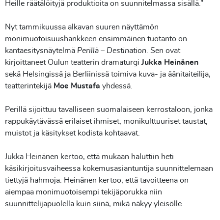
Heille räätälöityjä produktioita on suunnitelmassa sisällä.”
Nyt tammikuussa alkavan suuren näyttämön
monimuotoisuushankkeen ensimmäinen tuotanto on
kantaesitysnäytelmä
Perillä – Destination
. Sen ovat
kirjoittaneet Oulun teatterin dramaturgi
Jukka Heinänen
sekä Helsingissä ja Berliinissä toimiva kuva- ja äänitaiteilija,
teatterintekijä
Moe Mustafa
yhdessä.
Perillä sijoittuu tavalliseen suomalaiseen kerrostaloon, jonka
rappukäytävässä erilaiset ihmiset, monikulttuuriset taustat,
muistot ja käsitykset kodista kohtaavat.
Jukka Heinänen kertoo, että mukaan haluttiin heti
käsikirjoitusvaiheessa kokemusasiantuntija suunnittelemaan
tiettyjä hahmoja. Heinänen kertoo, että tavoitteena on
aiempaa monimuotoisempi tekijäporukka niin
suunnittelijapuolella kuin siinä, mikä näkyy yleisölle.