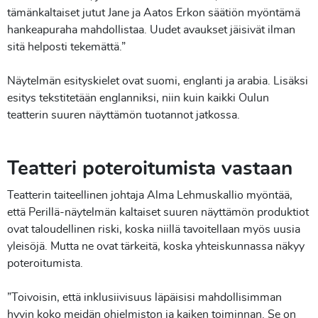
tämänkaltaiset jutut Jane ja Aatos Erkon säätiön myöntämä
hankeapuraha mahdollistaa. Uudet avaukset jäisivät ilman
sitä helposti tekemättä.”
Näytelmän esityskielet ovat suomi, englanti ja arabia. Lisäksi
esitys tekstitetään englanniksi, niin kuin kaikki Oulun
teatterin suuren näyttämön tuotannot jatkossa.
Teatteri poteroitumista vastaan
Teatterin taiteellinen johtaja Alma Lehmuskallio myöntää,
että Perillä-näytelmän kaltaiset suuren näyttämön produktiot
ovat taloudellinen riski, koska niillä tavoitellaan myös uusia
yleisöjä. Mutta ne ovat tärkeitä, koska yhteiskunnassa näkyy
poteroitumista.
”Toivoisin, että inklusiivisuus läpäisisi mahdollisimman
hyvin koko meidän ohjelmiston ja kaiken toiminnan. Se on