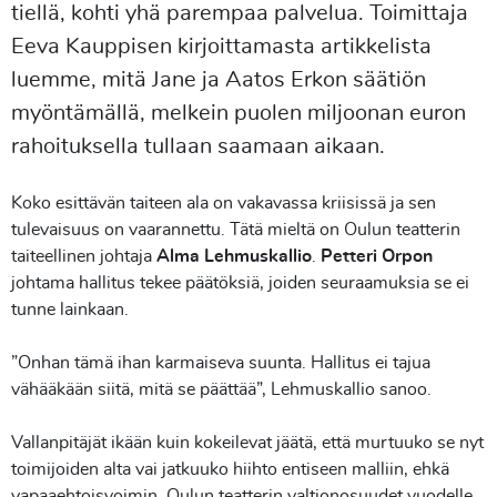
tiellä, kohti yhä parempaa palvelua. Toimittaja
Eeva Kauppisen kirjoittamasta artikkelista
luemme, mitä Jane ja Aatos Erkon säätiön
myöntämällä, melkein puolen miljoonan euron
rahoituksella tullaan saamaan aikaan.
Koko esittävän taiteen ala on vakavassa kriisissä ja sen
tulevaisuus on vaarannettu. Tätä mieltä on Oulun teatterin
taiteellinen johtaja
Alma Lehmuskallio
.
Petteri Orpon
johtama hallitus tekee päätöksiä, joiden seuraamuksia se ei
tunne lainkaan.
”Onhan tämä ihan karmaiseva suunta. Hallitus ei tajua
vähääkään siitä, mitä se päättää”, Lehmuskallio sanoo.
Vallanpitäjät ikään kuin kokeilevat jäätä, että murtuuko se nyt
toimijoiden alta vai jatkuuko hiihto entiseen malliin, ehkä
vapaaehtoisvoimin. Oulun teatterin valtionosuudet vuodelle