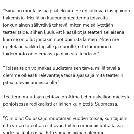
”Siinä on monta asiaa päällekkäin. Se on jatkuvaa tasapainon
hakemista. Meillä on kaupunginteatterina toisaalta
jonkunlainen säilyttävä tehtävä, miten me säilytetään
teatteritaide, siihen kuuluvat klassikot ja teatteri sellaisena
kuin se on ollut jostakin nuotiopiiristä lähtien. Miten me
opetetaan vaikka lapsille ja nuorille, että tämmöinen
taidemuoto on olemassa ja näin sitä tehdään.”
”Toisaalta on voimakas uudistamisen tarve, millä tavalla
olemme oikeasti relevantteja tässä ajassa ja mitä teatterin
pitää tulevaisuudessa olla.”
Teatterin muuttajan tehtävä on Alma Lehmuskallion mielestä
pohjoisessa radikaalisti erilainen kuin Etelä-Suomessa.
”Olin ollut Oulussa jo muutaman vuoden töissä, kun tajusin,
että yritän toteuttaa esittävän taiteen moninaisuutta tässä
yhdessä teatterissa. Että samaan aikaan olemme