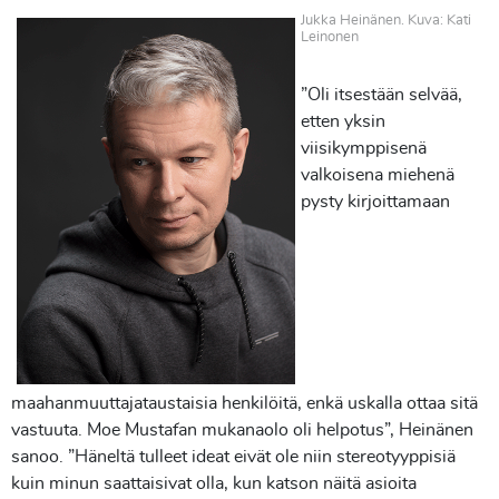
Jukka Heinänen. Kuva: Kati
Leinonen
”Oli itsestään selvää,
etten yksin
viisikymppisenä
valkoisena miehenä
pysty kirjoittamaan
maahanmuuttajataustaisia henkilöitä, enkä uskalla ottaa sitä
vastuuta. Moe Mustafan mukanaolo oli helpotus”, Heinänen
sanoo. ”Häneltä tulleet ideat eivät ole niin stereotyyppisiä
kuin minun saattaisivat olla, kun katson näitä asioita