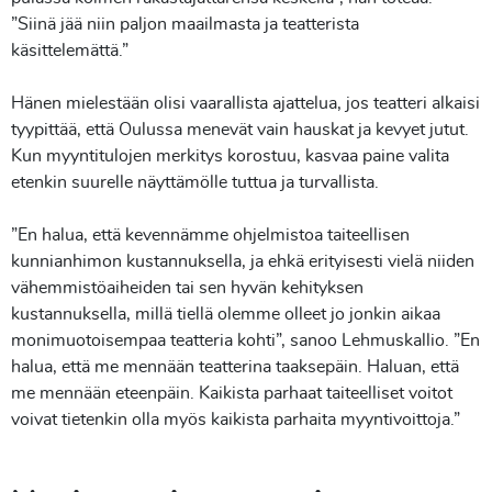
”Siinä jää niin paljon maailmasta ja teatterista
käsittelemättä.”
Hänen mielestään olisi vaarallista ajattelua, jos teatteri alkaisi
tyypittää, että Oulussa menevät vain hauskat ja kevyet jutut.
Kun myyntitulojen merkitys korostuu, kasvaa paine valita
etenkin suurelle näyttämölle tuttua ja turvallista.
”En halua, että kevennämme ohjelmistoa taiteellisen
kunnianhimon kustannuksella, ja ehkä erityisesti vielä niiden
vähemmistöaiheiden tai sen hyvän kehityksen
kustannuksella, millä tiellä olemme olleet jo jonkin aikaa
monimuotoisempaa teatteria kohti”, sanoo Lehmuskallio. ”En
halua, että me mennään teatterina taaksepäin. Haluan, että
me mennään eteenpäin. Kaikista parhaat taiteelliset voitot
voivat tietenkin olla myös kaikista parhaita myyntivoittoja.”