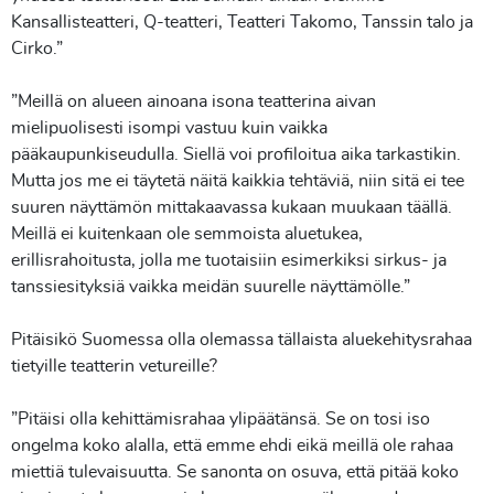
Kansallisteatteri, Q-teatteri, Teatteri Takomo, Tanssin talo ja
Cirko.”
”Meillä on alueen ainoana isona teatterina aivan
mielipuolisesti isompi vastuu kuin vaikka
pääkaupunkiseudulla. Siellä voi profiloitua aika tarkastikin.
Mutta jos me ei täytetä näitä kaikkia tehtäviä, niin sitä ei tee
suuren näyttämön mittakaavassa kukaan muukaan täällä.
Meillä ei kuitenkaan ole semmoista aluetukea,
erillisrahoitusta, jolla me tuotaisiin esimerkiksi sirkus- ja
tanssiesityksiä vaikka meidän suurelle näyttämölle.”
Pitäisikö Suomessa olla olemassa tällaista aluekehitysrahaa
tietyille teatterin vetureille?
”Pitäisi olla kehittämisrahaa ylipäätänsä. Se on tosi iso
ongelma koko alalla, että emme ehdi eikä meillä ole rahaa
miettiä tulevaisuutta. Se sanonta on osuva, että pitää koko