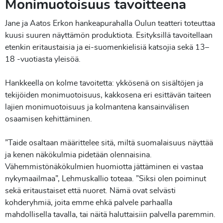
Monimuotoisuus tavoitteena
Jane ja Aatos Erkon hankeapurahalla Oulun teatteri toteuttaa
kuusi suuren näyttämön produktiota. Esityksillä tavoitellaan
etenkin eritaustaisia ja ei-suomenkielisiä katsojia sekä 13–
18 -vuotiasta yleisöä.
Hankkeella on kolme tavoitetta: ykkösenä on sisältöjen ja
tekijöiden monimuotoisuus, kakkosena eri esittävän taiteen
lajien monimuotoisuus ja kolmantena kansainvälisen
osaamisen kehittäminen.
”Taide osaltaan määrittelee sitä, miltä suomalaisuus näyttää
ja kenen näkökulmia pidetään olennaisina.
Vähemmistönäkökulmien huomiotta jättäminen ei vastaa
nykymaailmaa”, Lehmuskallio toteaa. ”Siksi olen poiminut
sekä eritaustaiset että nuoret. Nämä ovat selvästi
kohderyhmiä, joita emme ehkä palvele parhaalla
mahdollisella tavalla, tai näitä haluttaisiin palvella paremmin.