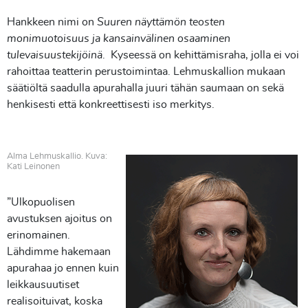
Hankkeen nimi on
Suuren näyttämön teosten
monimuotoisuus ja kansainvälinen osaaminen
tulevaisuustekijöinä
. Kyseessä on kehittämisraha, jolla ei voi
rahoittaa teatterin perustoimintaa. Lehmuskallion mukaan
säätiöltä saadulla apurahalla juuri tähän saumaan on sekä
henkisesti että konkreettisesti iso merkitys.
Alma Lehmuskallio. Kuva:
Kati Leinonen
”Ulkopuolisen
avustuksen ajoitus on
erinomainen.
Lähdimme hakemaan
apurahaa jo ennen kuin
leikkausuutiset
realisoituivat, koska