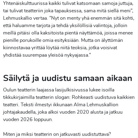
Yhtenäiskulttuurissa kaikki tulivat katsomaan samoja juttuja,
tai tulivat teatteriin joka tapauksessa, sama mitä siellä meni”,
Lehmuskallio vertaa. ”Nyt on menty yhä enemmän sitä kohti,
että haluamme tarjota ja tehdä yksilöllisiä valintoja, jolloin
meillä pitäisi olla kaksitoista pientä näyttämöä, joissa menee
pienille porukoille omia esityksiään. Mutta on älyttömän
kiinnostavaa yrittää löytää niitä teoksia, jotka voisivat
yhdistää suurempaa yleisöä nykyajassa.”
Säilytä ja uudistu samaan aikaan
Oulun teatterin laajassa lasijulkisivussa lukee isoilla
tikkukirjaimilla teatterin slogan: Rohkeasti uudistuva kaikkien
teatteri. Teksti ilmestyi ikkunaan Alma Lehmuskallion
johtajakaudella, joka alkoi vuoden 2020 alusta ja jatkuu
vuoden 2026 loppuun.
Miten ja miksi teatterin on jatkuvasti uudistuttava?