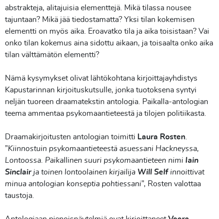
abstrakteja, alitajuisia elementtejä. Mikä tilassa nousee
tajuntaan? Mikä jää tiedostamatta? Yksi tilan kokemisen
elementti on myös aika. Eroavatko tila ja aika toisistaan? Vai
onko tilan kokemus aina sidottu aikaan, ja toisaalta onko aika
tilan välttämätön elementti?
Nämä kysymykset olivat lähtökohtana kirjoittajayhdistys
Kapustarinnan kirjoituskutsulle, jonka tuotoksena syntyi
neljän tuoreen draamatekstin antologia. Paikalla-antologian
teema ammentaa psykomaantieteestä ja tilojen politiikasta.
Draamakirjoitusten antologian toimitti
Laura Rosten
.
”
Kiinnostuin psykomaantieteestä asuessani Hackneyssa,
Lontoossa. Paikallinen suuri psykomaantieteen nimi
Iain
Sinclair
ja toinen lontoolainen kirjailija
Will Self
innoittivat
minua antologian konseptia pohtiessani
”, Rosten valottaa
taustoja.