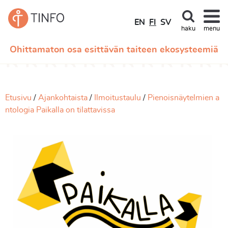
EN
FI
SV
haku
menu
Ohittamaton osa esittävän taiteen ekosysteemiä
Etusivu
Ajankohtaista
Ilmoitustaulu
Pienoisnäytelmien a
ntologia Paikalla on tilattavissa