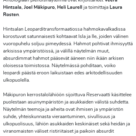
Antologiaan pienoisnäytelmiä ovat kirjoittaneet
Veera
Hintsala
,
Joel Mäkipuro
,
Heli Laurell
ja toimittaja
Laura
Rosten
.
Hintsalan
Leoparditransformaatiossa
hahmokavalkadissa
korostuvat satunnaisesti kohtaavat Isla ja Ile, joiden välinen
vuoropuhelu soljuu pimeydessä. Hahmot pohtivat ihmisyyttä
arkisissa ympäristöissä, ja välillä näytelmän muut,
absurdimmat hahmot pääsevät ääneen niin ikään arkisen
oloisessa toimistossa. Näytelmässä pohditaan, voiko
leopardi päästä eroon laikuistaan edes arkitodellisuuden
ulkopuolella.
Mäkipuron kerrostalolähiöön sijoittuva
Reservaatti
käsittelee
puolestaan asuinympäristön ja asukkaiden välistä suhdetta.
Näytelmän teemoja ja aiheita ovat ihmisen ja ympäristön
suhde, yhteiskunnasta vieraantuminen, sivullisuus ja
ulkopuolisuus, lähiön asukkaiden keskinäiset sekä heidän ja
viranomaisten väliset ristiriitaiset ja paikoin absurdit