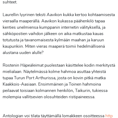
suhteet.
Laurellin lyyrinen teksti
Aavikon kukka
kertoo kohtaamisesta
vieraalla maaperällä. Aavikon kukassa päähenkilö tapaa
kenties unelmiensa kumppanin internetin välityksellä, ja
sähköpostien vaihdon jälkeen on aika matkustaa kauas
totutusta ja tavanomaisesta kylmään maahan ja karuun
kaupunkiin. Miten vieras maaperä toimii hedelmällisenä
alustana uuden alulle?
Rostenin
Häpeäleimat
puolestaan käsittelee kodin merkitystä
mielialaan. Näytelmässä kolme hahmoa asuttaa yhteistä
tupaa Turun Port Arthurissa, josta on kovin pitkä matka
Kaakkois-Aasiaan. Ensimmäinen ja Toinen hahmoina
peilaavat toisiaan kolmannen henkilön, Taikurin, tukiessa
molempia vallitsevien olosuhteiden ristipaineessa.
Antologian voi tilata täyttämällä lomakkeen osoitteessa
http