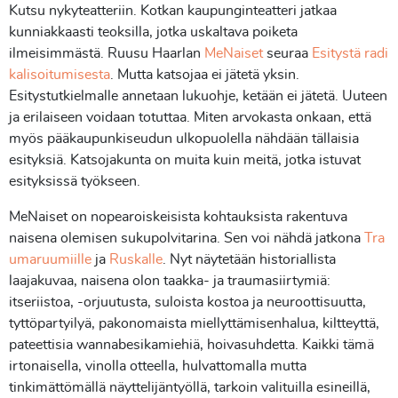
Kutsu nykyteatteriin. Kotkan kaupunginteatteri jatkaa
kunniakkaasti teoksilla, jotka uskaltava poiketa
ilmeisimmästä. Ruusu Haarlan
MeNaiset
seuraa
Esitystä radi
kalisoitumisesta
. Mutta katsojaa ei jätetä yksin.
Esitystutkielmalle annetaan lukuohje, ketään ei jätetä. Uuteen
ja erilaiseen voidaan totuttaa. Miten arvokasta onkaan, että
myös pääkaupunkiseudun ulkopuolella nähdään tällaisia
esityksiä. Katsojakunta on muita kuin meitä, jotka istuvat
esityksissä työkseen.
MeNaiset on nopearoiskeisista kohtauksista rakentuva
naisena olemisen sukupolvitarina. Sen voi nähdä jatkona
Tra
umaruumiille
ja
Ruskalle
. Nyt näytetään historiallista
laajakuvaa, naisena olon taakka- ja traumasiirtymiä:
itseriistoa, -orjuutusta, suloista kostoa ja neuroottisuutta,
tyttöpartyilyä, pakonomaista miellyttämisenhalua, kiltteyttä,
pateettisia wannabesikamiehiä, hoivasuhdetta. Kaikki tämä
irtonaisella, vinolla otteella, hulvattomalla mutta
tinkimättömällä näyttelijäntyöllä, tarkoin valituilla esineillä,