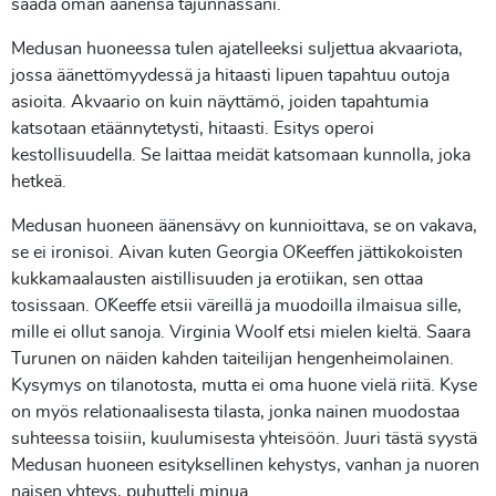
saada oman äänensä tajunnassani.
Medusan huoneessa tulen ajatelleeksi suljettua akvaariota,
jossa äänettömyydessä ja hitaasti lipuen tapahtuu outoja
asioita. Akvaario on kuin näyttämö, joiden tapahtumia
katsotaan etäännytetysti, hitaasti. Esitys operoi
kestollisuudella. Se laittaa meidät katsomaan kunnolla, joka
hetkeä.
Medusan huoneen äänensävy on kunnioittava, se on vakava,
se ei ironisoi. Aivan kuten Georgia O´Keeffen jättikokoisten
kukkamaalausten aistillisuuden ja erotiikan, sen ottaa
tosissaan. O´Keeffe etsii väreillä ja muodoilla ilmaisua sille,
mille ei ollut sanoja. Virginia Woolf etsi mielen kieltä. Saara
Turunen on näiden kahden taiteilijan hengenheimolainen.
Kysymys on tilanotosta, mutta ei oma huone vielä riitä. Kyse
on myös relationaalisesta tilasta, jonka nainen muodostaa
suhteessa toisiin, kuulumisesta yhteisöön. Juuri tästä syystä
Medusan huoneen esityksellinen kehystys, vanhan ja nuoren
naisen yhteys, puhutteli minua.