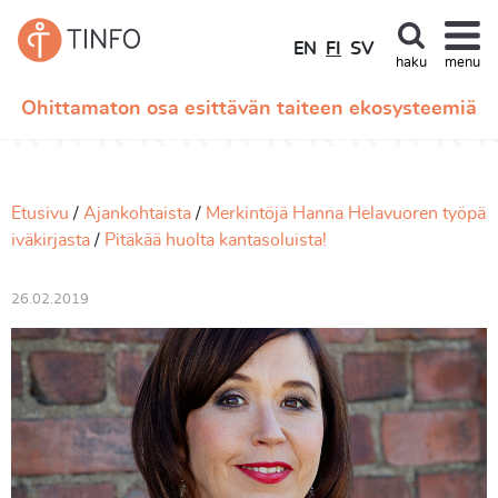
EN
FI
SV
haku
menu
Ohittamaton osa esittävän taiteen ekosysteemiä
Etusivu
Ajankohtaista
Merkintöjä Hanna Helavuoren työpä
iväkirjasta
Pitäkää huolta kantasoluista!
26.02.2019