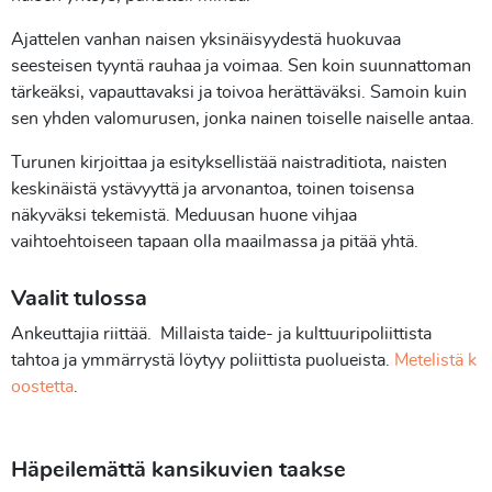
Ajattelen vanhan naisen yksinäisyydestä huokuvaa
seesteisen tyyntä rauhaa ja voimaa. Sen koin suunnattoman
tärkeäksi, vapauttavaksi ja toivoa herättäväksi. Samoin kuin
sen yhden valomurusen, jonka nainen toiselle naiselle antaa.
Turunen kirjoittaa ja esityksellistää naistraditiota, naisten
keskinäistä ystävyyttä ja arvonantoa, toinen toisensa
näkyväksi tekemistä. Meduusan huone vihjaa
vaihtoehtoiseen tapaan olla maailmassa ja pitää yhtä.
Vaalit tulossa
Ankeuttajia riittää. Millaista taide- ja kulttuuripoliittista
tahtoa ja ymmärrystä löytyy poliittista puolueista.
Metelistä k
oostetta
.
Häpeilemättä kansikuvien taakse