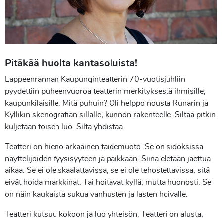
Pitäkää huolta kantasoluista!
Lappeenrannan Kaupunginteatterin 70-vuotisjuhliin
pyydettiin puheenvuoroa teatterin merkityksestä ihmisille,
kaupunkilaisille. Mitä puhuin? Oli helppo nousta Runarin ja
Kyllikin skenografian sillalle, kunnon rakenteelle. Siltaa pitkin
kuljetaan toisen luo. Silta yhdistää.
Teatteri on hieno arkaainen taidemuoto. Se on sidoksissa
näyttelijöiden fyysisyyteen ja paikkaan. Siinä eletään jaettua
aikaa. Se ei ole skaalattavissa, se ei ole tehostettavissa, sitä
eivät hoida markkinat. Tai hoitavat kyllä, mutta huonosti. Se
on näin kaukaista sukua vanhusten ja lasten hoivalle.
Teatteri kutsuu kokoon ja luo yhteisön. Teatteri on alusta,