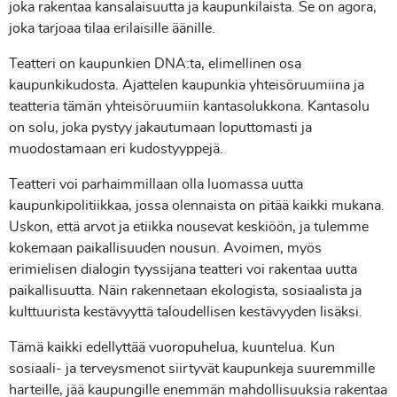
joka rakentaa kansalaisuutta ja kaupunkilaista. Se on agora,
joka tarjoaa tilaa erilaisille äänille.
Teatteri on kaupunkien DNA:ta, elimellinen osa
kaupunkikudosta. Ajattelen kaupunkia yhteisöruumiina ja
teatteria tämän yhteisöruumiin kantasolukkona. Kantasolu
on solu, joka pystyy jakautumaan loputtomasti ja
muodostamaan eri kudostyyppejä.
Teatteri voi parhaimmillaan olla luomassa uutta
kaupunkipolitiikkaa, jossa olennaista on pitää kaikki mukana.
Uskon, että arvot ja etiikka nousevat keskiöön, ja tulemme
kokemaan paikallisuuden nousun. Avoimen, myös
erimielisen dialogin tyyssijana teatteri voi rakentaa uutta
paikallisuutta. Näin rakennetaan ekologista, sosiaalista ja
kulttuurista kestävyyttä taloudellisen kestävyyden lisäksi.
Tämä kaikki edellyttää vuoropuhelua, kuuntelua. Kun
sosiaali- ja terveysmenot siirtyvät kaupunkeja suuremmille
harteille, jää kaupungille enemmän mahdollisuuksia rakentaa