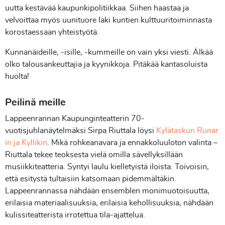
uutta kestävää kaupunkipolitiikkaa. Siihen haastaa ja
velvoittaa myös uunituore laki kuntien kulttuuritoiminnasta
korostaessaan yhteistyötä.
Kunnanäideille, -isille, -kummeille on vain yksi viesti. Älkää
olko talousankeuttajia ja kyynikkoja. Pitäkää kantasoluista
huolta!
Peilinä meille
Lappeenrannan Kaupunginteatterin 70-
vuotisjuhlanäytelmäksi Sirpa Riuttala löysi
Kylätaskun Runar
in ja Kyllikin
. Mikä rohkeanavara ja ennakkoluuloton valinta –
Riuttala tekee teoksesta vielä omilla sävellyksillään
musiikkiteatteria. Syntyi laulu kielletyistä iloista. Toivoisin,
että esitystä tultaisiin katsomaan pidemmältäkin.
Lappeenrannassa nähdään ensemblen monimuotoisuutta,
erilaisia materiaalisuuksia, erilaisia kehollisuuksia, nähdään
kulissiteatterista irrotettua tila-ajattelua.