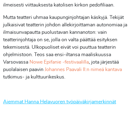
ilmeisesti viittauksesta katolisen kirkon pedofiliaan.
Mutta teatteri uhmaa kaupunginjohtajan käskyjä. Tekijät
julkaisivat teatterin johdon allekirjoittaman autonomiaa ja
ilmaisunvapautta puolustavan kannanoton: vain
teatterinjohtaja on se, jolla on valta päättää esityksen
tekemisestä. Ulkopuoliset eivät voi puuttua teatterin
ohjelmistoon. Teos saa ensi-iltansa maaliskuussa
Varsovassa
Nowe Epifanie -festivaalilla
, jota järjestää
puolalaisen paavin
Johannes Paavali II:n nimeä kantava
tutkimus- ja kulttuurikeskus.
Aiemmat Hanna Helavuoren työpäiväkirjamerkinnät