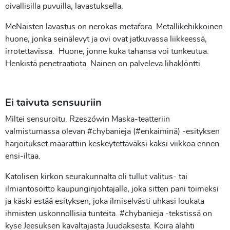
oivallisilla puvuilla, lavastuksella.
MeNaisten lavastus on nerokas metafora. Metallikehikkoinen
huone, jonka seinälevyt ja ovi ovat jatkuvassa liikkeessä,
irrotettavissa. Huone, jonne kuka tahansa voi tunkeutua.
Henkistä penetraatiota. Nainen on palveleva lihaklöntti.
Ei taivuta sensuuriin
Miltei sensuroitu. Rzeszówin Maska-teatteriin
valmistumassa olevan #chybanieja (#enkaiminä) -esityksen
harjoitukset määrättiin keskeytettäväksi kaksi viikkoa ennen
ensi-iltaa.
Katolisen kirkon seurakunnalta oli tullut valitus- tai
ilmiantosoitto kaupunginjohtajalle, joka sitten pani toimeksi
ja käski estää esityksen, joka ilmiselvästi uhkasi loukata
ihmisten uskonnollisia tunteita. #chybanieja -tekstissä on
kyse Jeesuksen kavaltajasta Juudaksesta. Koira älähti