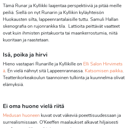
Tämä Runar ja Kyllikki laajentaa perspektiiviä ja pitää meille
peiliä. Siellä on nyt Runarin ja Kyllikin kyläyhteisön
Huokausten silta, lappeenrantalaisille tuttu. Samuli Hallan
skenografia on rujonrankka tila. Lattioita peittävät vaatteet
ovat kuin ihmisten pintakuorta tai maankerrostumia, niitä
kuoritaan ja raastetaan.
Isä, poika ja hirvi
Hieno vastapari Runarille ja Kyllikille on
Elli Salon Hirvimets
ä
. En vielä nähnyt sitä Lappeenrannassa.
Katsomisen paikka
.
Teatterikorkeakoulun taannoinen tulkinta ja kuunnelma olivat
elämyksiä.
Ei oma huone vielä riitä
Medusan huoneen
kuvat ovat väkeviä poeettisuudessaan ja
surrealismissaan. O'Keeffen maalaukset alkavat hiljaisesti