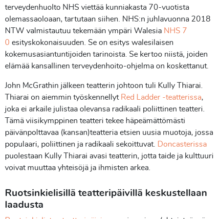
terveydenhuolto NHS viettää kunniakasta 70-vuotista
olemassaoloaan, tartutaan siihen. NHS:n juhlavuonna 2018
NTW valmistautuu tekemään ympäri Walesia
NHS 7
0
esityskokonaisuuden. Se on esitys walesilaisen
kokemusasiantuntijoiden tarinoista. Se kertoo niistä, joiden
elämää kansallinen terveydenhoito-ohjelma on koskettanut.
John McGrathin jälkeen teatterin johtoon tuli Kully Thiarai.
Thiarai on aiemmin työskennellyt
Red Ladder -teatterissa
,
joka ei arkaile julistaa olevansa radikaali poliittinen teatteri.
Tämä viisikymppinen teatteri tekee häpeämättömästi
päivänpolttavaa (kansan)teatteria etsien uusia muotoja, jossa
populaari, poliittinen ja radikaali sekoittuvat.
Doncasterissa
puolestaan Kully Thiarai avasi teatterin, jotta taide ja kulttuuri
voivat muuttaa yhteisöjä ja ihmisten arkea.
Ruotsinkielisillä teatteripäivillä keskustellaan
laadusta