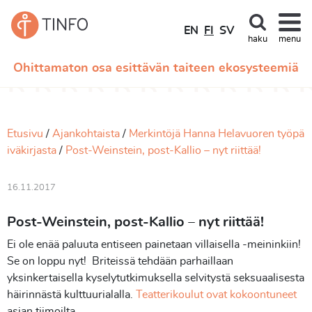
EN
FI
SV
haku
menu
Ohittamaton osa esittävän taiteen ekosysteemiä
Etusivu
Ajankohtaista
Merkintöjä Hanna Helavuoren työpä
iväkirjasta
Post-Weinstein, post-Kallio – nyt riittää!
16.11.2017
Post-Weinstein, post-Kallio – nyt riittää!
Ei ole enää paluuta entiseen painetaan villaisella -meininkiin!
Se on loppu nyt! Briteissä tehdään parhaillaan
yksinkertaisella kyselytutkimuksella selvitystä seksuaalisesta
häirinnästä kulttuurialalla.
Teatterikoulut ovat kokoontuneet
asian tiimoilta.