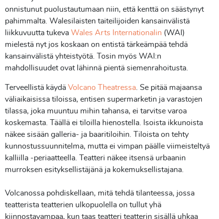
onnistunut puolustautumaan niin, että kenttä on säästynyt
pahimmalta. Walesilaisten taiteilijoiden kansainvälistä
liikkuvuutta tukeva
Wales Arts Internationalin
(WAI)
mielestä nyt jos koskaan on entistä tärkeämpää tehdä
kansainvälistä yhteistyötä. Tosin myös WAI:n
mahdollisuudet ovat lähinnä pientä siemenrahoitusta.
Terveellistä käydä
Volcano Theatressa
. Se pitää majaansa
väliaikaisissa tiloissa, entisen supermarketin ja varastojen
tilassa, joka muuntuu mihin tahansa, ei tarvitse varoa
koskemasta. Täällä ei tiloilla hienostella. Isoista ikkunoista
näkee sisään galleria- ja baaritiloihin. Tiloista on tehty
kunnostussuunnitelma, mutta ei vimpan päälle viimeisteltyä
kalliilla -periaatteella. Teatteri näkee itsensä urbaanin
murroksen esityksellistäjänä ja kokemuksellistajana.
Volcanossa pohdiskellaan, mitä tehdä tilanteessa, jossa
teatterista teatterien ulkopuolella on tullut yhä
kiinnostavampaa, kun taas teatteri teatterin sisällä uhkaa