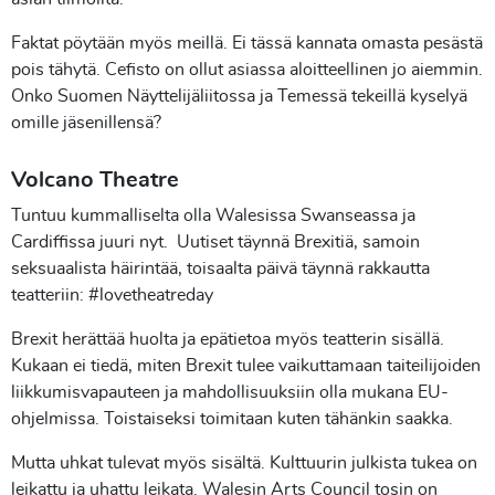
Faktat pöytään myös meillä. Ei tässä kannata omasta pesästä
pois tähytä. Cefisto on ollut asiassa aloitteellinen jo aiemmin.
Onko Suomen Näyttelijäliitossa ja Temessä tekeillä kyselyä
omille jäsenillensä?
Volcano Theatre
Tuntuu kummalliselta olla Walesissa Swanseassa ja
Cardiffissa juuri nyt. Uutiset täynnä Brexitiä, samoin
seksuaalista häirintää, toisaalta päivä täynnä rakkautta
teatteriin: #lovetheatreday
Brexit herättää huolta ja epätietoa myös teatterin sisällä.
Kukaan ei tiedä, miten Brexit tulee vaikuttamaan taiteilijoiden
liikkumisvapauteen ja mahdollisuuksiin olla mukana EU-
ohjelmissa. Toistaiseksi toimitaan kuten tähänkin saakka.
Mutta uhkat tulevat myös sisältä. Kulttuurin julkista tukea on
leikattu ja uhattu leikata. Walesin Arts Council tosin on