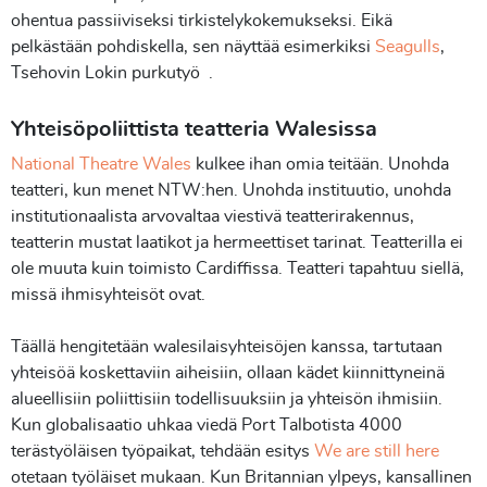
ohentua passiiviseksi tirkistelykokemukseksi. Eikä
pelkästään pohdiskella, sen näyttää esimerkiksi
Seagulls
,
Tsehovin Lokin purkutyö .
Yhteisöpoliittista teatteria Walesissa
National Theatre Wales
kulkee ihan omia teitään. Unohda
teatteri, kun menet NTW:hen. Unohda instituutio, unohda
institutionaalista arvovaltaa viestivä teatterirakennus,
teatterin mustat laatikot ja hermeettiset tarinat. Teatterilla ei
ole muuta kuin toimisto Cardiffissa. Teatteri tapahtuu siellä,
missä ihmisyhteisöt ovat.
Täällä hengitetään walesilaisyhteisöjen kanssa, tartutaan
yhteisöä koskettaviin aiheisiin, ollaan kädet kiinnittyneinä
alueellisiin poliittisiin todellisuuksiin ja yhteisön ihmisiin.
Kun globalisaatio uhkaa viedä Port Talbotista 4000
terästyöläisen työpaikat, tehdään esitys
We are still here
otetaan työläiset mukaan. Kun Britannian ylpeys, kansallinen