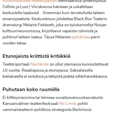
Ruotsinkielisten teatteripäivien
seminaarissa (yhteistyössä
Cefisto ja Lust ) Viiruksessa halutaan ja uskalletaan
keskustella laadusta! . Enemmän kuin tervetullutta taiteen
emansipaatiota. Keskusteluun johdattaa Black Box Teaterin
dramaturgi Melanie Fieldseth, joka on työskennellyt Norjan
kulttuurineuvostossa, kirjoittanut vapaista ryhmistä ja
pohtinut taiteen laatua. Tässä Melanien
pohdintaa
parin
vuoden takaa.
Etunojaista kriittistä kritiikkiä
Teatteriportaali
Nachkritik
on ollut olemassa kunnioitettavat
10 vuotta. Reaaliajassa ja etunojassa. Saksalaisella
kielialueella ei esityksiä ja tekijöitä pidetä silkkihansikkaissa.
Puhutaan koko ruumiilla
Ei kiltteysrasismia tai laimeaa suvaitsevaisuuskasvatusta.
Kansainvälinen teatterifestivaali
No Limits
pohtii
vammaisteatterin poliittisia strategioita Berliinissä.