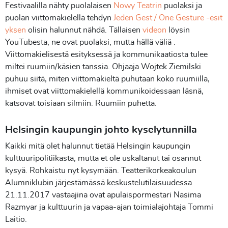
Festivaalilla nähty puolalaisen
Nowy Teatrin
puolaksi ja
puolan viittomakielellä tehdyn
Jeden Gest / One Gesture -esit
yksen
olisin halunnut nähdä. Tällaisen
videon
löysin
YouTubesta, ne ovat puolaksi, mutta hällä väliä .
Viittomakielisestä esityksessä ja kommunikaatiosta tulee
miltei ruumiin/käsien tanssia. Ohjaaja Wojtek Ziemilski
puhuu siitä, miten viittomakieltä puhutaan koko ruumiilla,
ihmiset ovat viittomakielellä kommunikoidessaan läsnä,
katsovat toisiaan silmiin. Ruumiin puhetta.
Helsingin kaupungin johto kyselytunnilla
Kaikki mitä olet halunnut tietää Helsingin kaupungin
kulttuuripolitiikasta, mutta et ole uskaltanut tai osannut
kysyä. Rohkaistu nyt kysymään. Teatterikorkeakoulun
Alumniklubin järjestämässä keskustelutilaisuudessa
21.11.2017 vastaajina ovat apulaispormestari Nasima
Razmyar ja kulttuurin ja vapaa-ajan toimialajohtaja Tommi
Laitio.