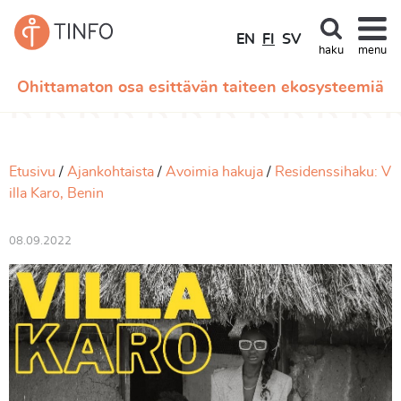
EN
FI
SV
haku
menu
Ohittamaton osa esittävän taiteen ekosysteemiä
Etusivu
Ajankohtaista
Avoimia hakuja
Residenssihaku: V
illa Karo, Benin
08.09.2022