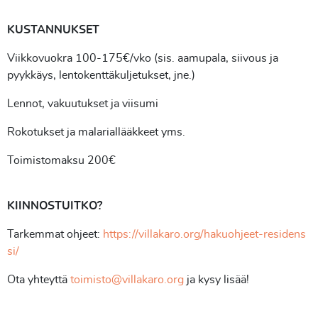
KUSTANNUKSET
Viikkovuokra 100-175€/vko (sis. aamupala, siivous ja
pyykkäys, lentokenttäkuljetukset, jne.)
Lennot, vakuutukset ja viisumi
Rokotukset ja malariallääkkeet yms.
Toimistomaksu 200€
KIINNOSTUITKO?
Tarkemmat ohjeet:
https://villakaro.org/hakuohjeet-residens
si/
Ota yhteyttä
toimisto@villakaro.org
ja kysy lisää!