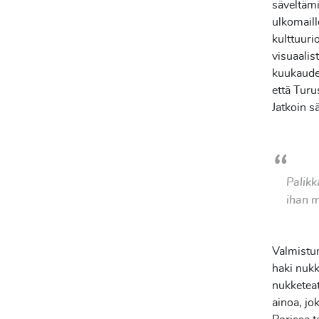
säveltäm
ulkomaill
kulttuuri
visuaalis
kuukaud
että
Turus
Jatkoin
sä
Palik
ihan m
Valmistum
haki
nukke
nukketeat
ainoa, jo