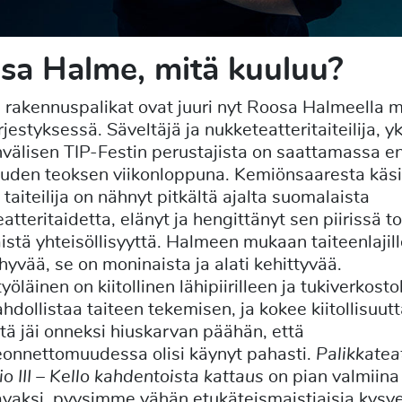
sa Halme, mitä kuuluu?
rakennuspalikat ovat juuri nyt Roosa Halmeella 
ärjestyksessä. Säveltäjä ja nukketeatteritaiteilija, yk
välisen TIP-Festin perustajista on saattamassa en
uuden teoksen viikonloppuna. Kemiönsaaresta käs
 taiteilija on nähnyt pitkältä ajalta suomalaista
atteritaidetta, elänyt ja hengittänyt sen piirissä t
istä yhteisöllisyyttä. Halmeen mukaan taiteenlajil
hyvää, se on moninaista ja alati kehittyvää.
yöläinen on kiitollinen lähipiirilleen ja tukiverkosto
hdollistaa taiteen tekemisen, ja kokee kiitollisuut
että jäi onneksi hiuskarvan päähän, että
eonnettomuudessa olisi käynyt pahasti.
Palikkateat
io III – Kello kahdentoista kattaus
on pian valmiina
tavaksi, pyysimme vähän etukäteismaistiaisia kysy