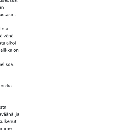
museossa.
än
Vastasin,
 tosi
päivänä
ta alkoi
Palikka on
elissä.
inikka
sta
väänä, ja
kulkenut
saimme