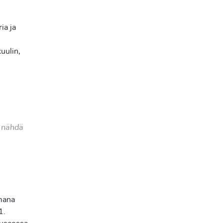
ia ja
uulin,
a nähdä
mana
1.