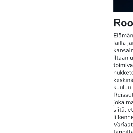
Roo
Elämän 
lailla j
kansain
iltaan 
toimiva
nukkete
keskinä
kuuluu 
Reissut
joka ma
siitä, 
liikenn
Variaat
tarjoil