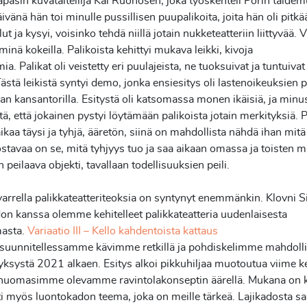
apasin kuvataiteilija Kai Ruohosen, joka
työskenteli Porin taide
ivänä hän toi minulle
pussillisen puupalikoita, joita hän oli pitkä
lut ja kysyi,
voisinko tehdä niillä jotain nukketeatteriin liittyvää. 
minä kokeilla. Palikoista kehittyi mukava leikki, kivoja
ia. Palikat oli veistetty eri puulajeista, ne tuoksuivat ja
tuntuivat
 Tästä leikistä syntyi demo, jonka ensiesitys
oli lastenoikeuksien 
n kansantorilla. Esitystä oli
katsomassa monen ikäisiä, ja minus
ltä, että jokainen
pystyi löytämään palikoista jotain merkityksiä. 
ikaa
täysi ja tyhjä, ääretön, siinä on mahdollista nähdä ihan mitä
stavaa on se, mitä tyhjyys tuo ja saa aikaan omassa ja toisten
mi
n peilaava objekti, tavallaan todellisuuksien peili.
arrella palikkateatteriteoksia on syntynyt enemmänkin. Klovni
S
n kanssa olemme kehitelleet palikkateatteria
uudenlaisesta
asta.
Variaatio III – Kello kahdentoista kattaus
ä suunnitellessamme kävimme retkillä ja pohdiskelimme
mahdolli
ksystä 2021 alkaen. Esitys alkoi pikkuhiljaa
muotoutua viime ke
ä huomasimme olevamme
ravintolakonseptin äärellä. Mukana on 
sti myös
luontokadon teema, joka on meille tärkeä. Lajikadosta 