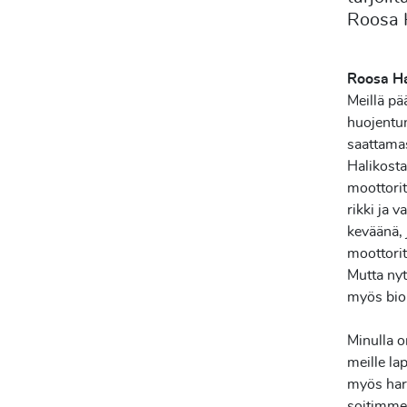
Roosa 
Roosa H
Meillä pä
huojentun
saattamas
Halikosta
moottorit
rikki ja v
keväänä, 
moottoriti
Mutta ny
myös
bio
Minulla o
meille la
myös harr
soitimme 