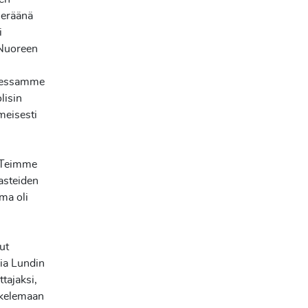
n eräänä
i
Nuoreen
atessamme
lisin
meisesti
Teimme
asteiden
ma oli
ut
ria Lundin
tajaksi,
iskelemaan