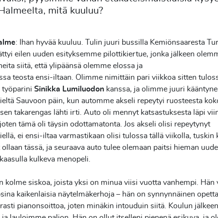
Halmeelta, mitä kuuluu?
alme
: Ihan hyvää kuuluu. Tulin juuri bussilla Kemiönsaaresta
Tu
ättyi eilen uuden esityksemme pilottikiertue, jonka
jälkeen olem
eita siitä, että ylipäänsä olemme elossa ja
sa teosta ensi-iltaan. Olimme nimittäin pari viikkoa sitten
tulos
 työparini
Sinikka Lumiluodon
kanssa, ja olimme juuri
kääntyne
ieltä Sauvoon päin, kun automme akseli repeytyi
ruosteesta ko
asen takarengas lähti irti. Auto oli
mennyt katsastuksesta läpi vi
joten tämä oli täysin
odottamatonta. Jos akseli olisi repeytynyt
ellä, ei ensi-iltaa
varmastikaan olisi tulossa tällä viikolla, tuskin
t
ollaan tässä, ja seuraava auto tulee olemaan paitsi hieman uud
kaasulla kulkeva menopeli.
n kolme siskoa, joista yksi on minua viisi vuotta vanhempi. Hän
psina kaikenlaisia näytelmäkerhoja – hän on synnynnäinen
opetta
asti pianonsoittoa, joten minäkin intouduin
siitä. Koulun jälkee
ja lauloimme paljon. Hän on ollut
itselleni pienenä esikuva, ja o