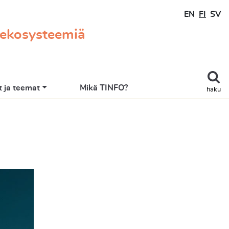
EN
FI
SV
 ekosysteemiä
 ja teemat
Mikä TINFO?
haku