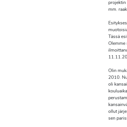
projektin
mm.
raak
Esitykses
muotoisia
Tässä esi
Olemme sa
ilmoittan
11.11.2
Olin muk
2010.
Nu
oli
kansai
kouluaika
perustama
kansainv
ollut jär
sen paris