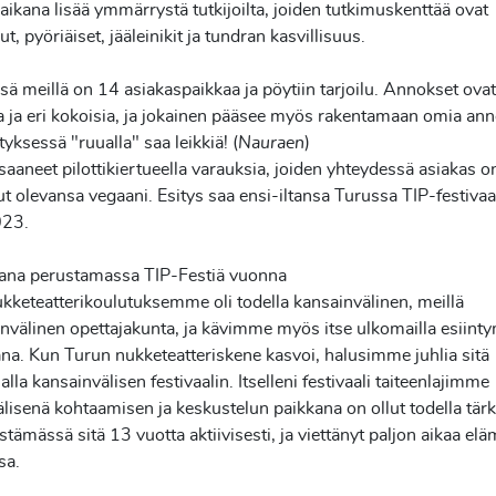
aikana lisää ymmärrystä tutkijoilta, joiden tutkimuskenttää ovat
ut, pyöriäiset, jääleinikit ja tundran kasvillisuus.
sä meillä on 14 asiakaspaikkaa ja pöytiin tarjoilu. Annokset
ovat
 ja eri kokoisia, ja jokainen pääsee myös rakentamaan
omia ann
tyksessä "ruualla" saa leikkiä! (
Nauraen
)
aneet pilottikiertueella varauksia, joiden yhteydessä asiakas
o
ut olevansa vegaani. Esitys saa ensi-iltansa Turussa
TIP-festivaal
023.
ana perustamassa TIP-Festiä vuonna
kketeatterikoulutuksemme oli todella kansainvälinen, meillä
nvälinen opettajakunta, ja kävimme myös itse ulkomailla
esiint
na. Kun Turun nukketeatteriskene kasvoi,
halusimme juhlia sitä
lla kansainvälisen festivaalin. Itselleni
festivaali taiteenlajimme
älisenä kohtaamisen ja keskustelun
paikkana on ollut todella tär
jestämässä sitä 13
vuotta aktiivisesti, ja viettänyt paljon aikaa el
sa.