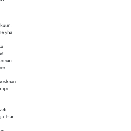
rkuun.
me yhä
sa
et
konaan
ime
 koskaan.
empi
veti
ja. Hän
n
len