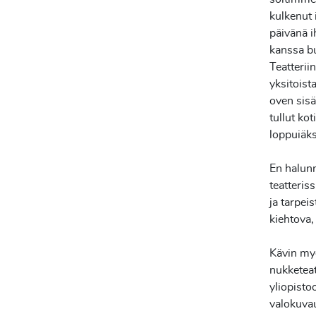
kulkenut
päivänä 
kanssa
b
Teatterii
yksitoist
oven sisä
tullut kot
loppuiäks
En halunn
teatteriss
ja tarpei
kiehtova,
Kävin myö
nukketea
yliopisto
valokuvau