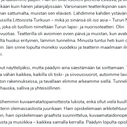
 ikään kuin hänen
jalanjäljissään. Varsinaisen teatterikipinän sai
ihan
sattumalta, muistan sen elävästi. Lähdimme kahden ystävän
ussilla Littoisista Turkuun – mikä jo sinänsä oli iso asia – Turun
n, joka oli tuolloin nimeltään Turun lapsi- ja
nuorisoteatteri. Olin
avuotias. Teatterilla oli avoimien ovien
päivä ja muistan, kun av
ltä huokui erityinen, lämmin
tunnelma. Minusta tuntui heti kuin o
iin. Jäin sinne
lopulta moneksi vuodeksi ja teatterin maailmaan il
i.
ut näyttelijäksi, mutta päädyin aina säestämään tai soittamaan.
a vähän kaikkea, kaikilla oli tiski- ja siivousvuorot,
autoimme lav
ston rakennuksessa, ja tavallaan elimme
arkeamme siellä. Tunnel
 hauska, salliva ja
yhteisöllinen.
hemmin kuvaamataitopainotteista lukiota, enkä ollut vielä
kuull
tterin olemassaolosta juurikaan. Hain opiskelemaan
arkkitehtuu
on, hain opiskelemaan graafista
suunnittelua, kuvaamataidonopet
sta ja musiikkia –
kaikkea samalla kerralla. Päädyin lopulta op