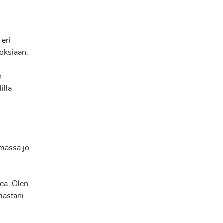
 eri
oksiaan.
n
illa
ymässä jo
keä. Olen
ämästäni