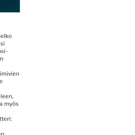
melko
si
si-
in
oimivien
le
lleen,
ta myös
teri:
en