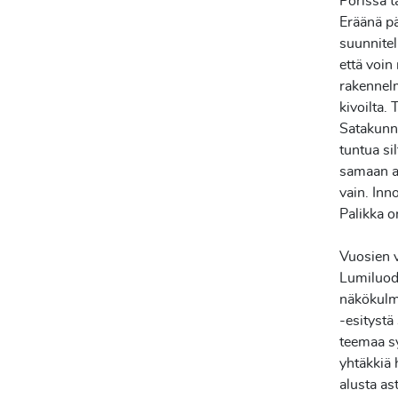
Porissa t
Eräänä pä
suunnitel
että
voin 
rakennelm
kivoilta.
Satakunna
tuntua si
samaan a
vain.
Inno
Palikka o
Vuosien v
Lumiluodo
näkökulm
-esityst
teemaa sy
yhtäkki
alusta a