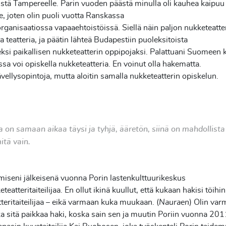
istä
Tampereelle. Parin vuoden päästä minulla oli kauhea kaipuu
e,
joten olin puoli vuotta Ranskassa
organisaatiossa
vapaaehtoistöissä. Siellä näin paljon nukketeatter
ta
teatteria, ja päätin lähteä Budapestiin puoleksitoista
eksi
paikallisen nukketeatterin oppipojaksi. Palattuani Suomeen k
sa voi opiskella nukketeatteria. En voinut olla hakematta.
vellysopintoja, mutta aloitin samalla nukketeatterin opiskelun.
ka on samaan aikaa
täysi ja tyhjä, ääretön, siinä on mahdollist
itä vain.
iseni jälkeisenä vuonna Porin lastenkulttuurikeskus
teatteritaiteilijaa. En ollut ikinä kuullut, että kukaan hakisi
töihin
teritaiteilijaa – eikä varmaan kuka muukaan. (
Nauraen
)
Olin var
ka sitä paikkaa haki, koska sain sen ja muutin
Poriin vuonna 201