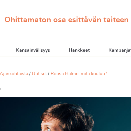
Ohittamaton osa esittävän taiteen
Kansainvälisyys
Hankkeet
Kampanjat
Ajankohtaista
Uutiset
Roosa Halme, mitä kuuluu?
3