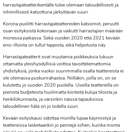
harrastajateatterikentälle tulee olemaan taloudellisesti ja
inhimillisesti katsottuna järkyttävän suuri.
Korona puolitti harrastajateattereiden katsomot, peruutti
osan esityksistä kokonaan ja vaikutti harrastajien määrään
monessa paikassa. Sekä vuoden 2020 että 2021 kevään
ensi-illoista on tullut tappiota, eikä helpotusta näy.
Harrastajateatterit ovat muutamia poikkeuksia lukuun
ottamatta yleishyödyllisiä voittoa tavoittelemattomia
yhdistyksiä, jonka vuoksi suurimmalla osalla teattereista ei
ole olemassa puskurirahastoa. Niilläkin, joilla on, on se
kulutettu jo vuoden 2020 puolella. Useilla teattereilla on
pienistä budjeteista huolimatta kiinteitä kuluja tiloista ja
henkilökunnasta, ja varsinkin näissä tapauksissa
taloudellinen hätä on jo todella suuri.
Kevään esityskausi odottaa monilla lupaa käynnistyä ja
teattereissa lasketaankin jo pennejä siihen, kuinka monta