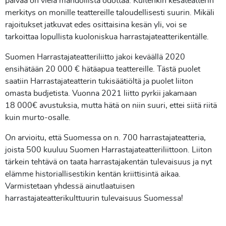
päivää on vielä mahdollista odottaa. Kuitenkin kesäteatterin
merkitys on monille teattereille taloudellisesti suurin. Mikäli
rajoitukset jatkuvat edes osittaisina kesän yli, voi se
tarkoittaa lopullista kuoloniskua harrastajateatterikentälle.
Suomen Harrastajateatteriliitto jakoi keväällä 2020
ensihätään 20 000 € hätäapua teattereille. Tästä puolet
saatiin Harrastajateatterin tukisäätiöltä ja puolet liiton
omasta budjetista. Vuonna 2021 liitto pyrkii jakamaan
18 000€ avustuksia, mutta hätä on niin suuri, ettei siitä riitä
kuin murto-osalle.
On arvioitu, että Suomessa on n. 700 harrastajateatteria,
joista 500 kuuluu Suomen Harrastajateatteriliittoon. Liiton
tärkein tehtävä on taata harrastajakentän tulevaisuus ja nyt
elämme historiallisestikin kentän kriittisintä aikaa.
Varmistetaan yhdessä ainutlaatuisen
harrastajateatterikulttuurin tulevaisuus Suomessa!