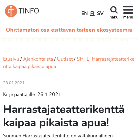
EN
FI
SV
haku
menu
Ohittamaton osa esittävän taiteen ekosysteemiä
Etusivu
Ajankohtaista
Uutiset
SHTL: Harrastajateatterike
nttä kaipaa pikaista apua
28.01.2021
Kirje päättäjille 26.1.2021
Harrastajateatterikenttä
kaipaa pikaista apua!
Suomen Harrastajateatteriliitto on valtakunnallinen