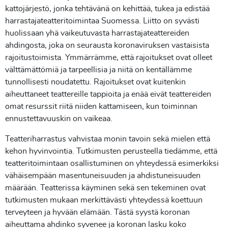
kattojärjestö, jonka tehtävänä on kehittää, tukea ja edistää
harrastajateatteritoimintaa Suomessa. Liitto on syvästi
huolissaan yhä vaikeutuvasta harrastajateattereiden
ahdingosta, joka on seurausta koronaviruksen vastaisista
rajoitustoimista. Ymmärrämme, että rajoitukset ovat olleet
välttämättömiä ja tarpeellisia ja niitä on kentällämme
tunnollisesti noudatettu. Rajoitukset ovat kuitenkin
aiheuttaneet teattereille tappioita ja enää eivät teattereiden
omat resurssit riitä niiden kattamiseen, kun toiminnan
ennustettavuuskin on vaikeaa.
Teatteriharrastus vahvistaa monin tavoin sekä mielen että
kehon hyvinvointia. Tutkimusten perusteella tiedämme, että
teatteritoimintaan osallistuminen on yhteydessä esimerkiksi
vähäisempään masentuneisuuden ja ahdistuneisuuden
määrään. Teatterissa käyminen sekä sen tekeminen ovat
tutkimusten mukaan merkittävästi yhteydessä koettuun
terveyteen ja hyvään elämään. Tästä syystä koronan
aiheuttama ahdinko syvenee ja koronan lasku koko