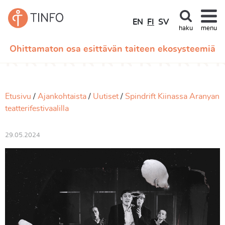
EN
FI
SV
haku
menu
Ohittamaton osa esittävän taiteen ekosysteemiä
Etusivu
Ajankohtaista
Uutiset
Spindrift Kiinassa Aranyan
teatterifestivaalilla
29.05.2024