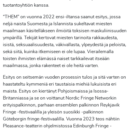
tuotantoyhtiön kanssa.
“THEM” on vuonna 2022 ensi-iltansa saanut esitys, jossa
neljä naista Suomesta ja Islannista sukeltavat miesten
maailmaan käsitelläkseen ilmiöitä toksisen maskuliinisuuden
ympärillä. Tekijät kertovat miesten tarinoita rakkaudesta,
isistä, seksuaalisuudesta, väkivallasta, ylpeydestä ja peloista,
sekä siitä, kuinka itkemiseen ei ole lupaa. Vierailemalla
toisten ihmisten elämässä naiset tarkkailevat itseään
maailmassa, jonka rakenteet ei ole heitä varten.
Esitys on seitsemän vuoden prosessin tulos ja sitä varten on
haastateltu kymmeniä eri taustaisia miehiä lukuisista eri
maista. Esitys on kiertänyt Pohjoismaissa ja Isossa-
Britanniassa ja se on voittanut Nordic Fringe Networkin
erityispalkinnon, parhaan ensemblen palkinnon Reykjavik
Fringe -festivaalilla ja yleisön suosikki -palkinnon
Göteborgin fringe-festivaalilla. Vuonna 2023 teos nähtiin
Pleasance-teatterin ohjelmistossa Edinburgh Fringe -