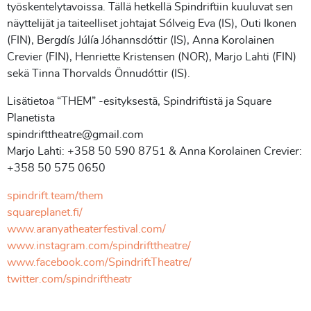
työskentelytavoissa. Tällä hetkellä Spindriftiin kuuluvat sen
näyttelijät ja taiteelliset johtajat Sólveig Eva (IS), Outi Ikonen
(FIN), Bergdís Júlía Jóhannsdóttir (IS), Anna Korolainen
Crevier (FIN), Henriette Kristensen (NOR), Marjo Lahti (FIN)
sekä Tinna Thorvalds Önnudóttir (IS).
Lisätietoa “THEM” -esityksestä, Spindriftistä ja Square
Planetista
spindrifttheatre@gmail.com
Marjo Lahti: +358 50 590 8751 & Anna Korolainen Crevier:
+358 50 575 0650
spindrift.team/them
squareplanet.fi/
www.aranyatheaterfestival.com/
www.instagram.com/spindrifttheatre/
www.facebook.com/SpindriftTheatre/
twitter.com/spindriftheatr