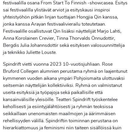
festivaalilla osana From Start To Finnish -showcasea. Esitys
sai festivaalilla ylistävät arviot ja esityskausi inspiroi
yhteistyöhön pitkän linjan tuottajan Hongjia Qin kanssa,
jonka kanssa Arayan festivaalivierailu toteutetaan.
Festivaalille osallistuvat Qin lisäksi näyttelijät Marjo Lahti,
Anna Korolainen Crevier, Tinna Thorvalds Önnudottir,
Bergdis Julia Johannsdottir sekä esityksen valosuunnittelija
ja teknikko Juliette Louste.
Spindrift vietti vuonna 2023 10-vuotisjuhliaan. Rose
Bruford Collegen alumnien perustama ryhmä on laajentunut
kymmenen vuoden aikana ympäri Pohjoismaita ulottuvaksi
seitsemän näyttelijän kollektiiviksi. Ryhmä on valmistanut
useita esityksiä ja työpajoja sekä paikallisille että
kansainvälisille yleisöille. Teatteri Spindrift työskentelee
kehollisesti ja esiintyjälähtöisesti ja ryhmän teoksissa
seikkaillaan unenomaisten maailmojen ja äärimmäisen
rehellisyyden välillä. Spindriftin toiminnan perustana on
hierarkiattomuus ja feminismi niin taiteen sisällöissä kuin