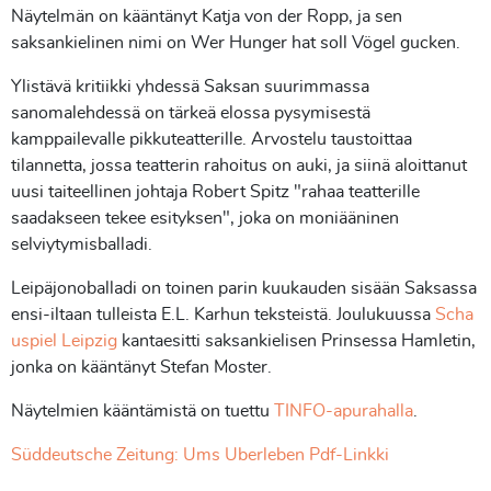
Näytelmän on kääntänyt Katja von der Ropp, ja sen
saksankielinen nimi on Wer Hunger hat soll Vögel gucken.
Ylistävä kritiikki yhdessä Saksan suurimmassa
sanomalehdessä on tärkeä elossa pysymisestä
kamppailevalle pikkuteatterille. Arvostelu taustoittaa
tilannetta, jossa teatterin rahoitus on auki, ja siinä aloittanut
uusi taiteellinen johtaja Robert Spitz "rahaa teatterille
saadakseen tekee esityksen", joka on moniääninen
selviytymisballadi.
Leipäjonoballadi on toinen parin kuukauden sisään Saksassa
ensi-iltaan tulleista E.L. Karhun teksteistä. Joulukuussa
Scha
uspiel Leipzig
kantaesitti saksankielisen Prinsessa Hamletin,
jonka on kääntänyt Stefan Moster.
Näytelmien kääntämistä on tuettu
TINFO-apurahalla
.
Süddeutsche Zeitung: Ums Uberleben Pdf-Linkki