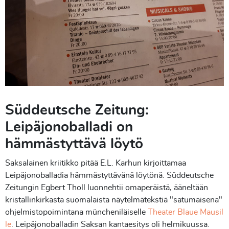
Süddeutsche Zeitung:
Leipäjonoballadi on
hämmästyttävä löytö
Saksalainen kriitikko pitää E.L. Karhun kirjoittamaa
Leipäjonoballadia hämmästyttävänä löytönä. Süddeutsche
Zeitungin Egbert Tholl luonnehtii omaperäistä, ääneltään
kristallinkirkasta suomalaista näytelmätekstiä "satumaisena"
ohjelmistopoimintana müncheniläiselle
Theater Blaue Mausil
le
. Leipäjonoballadin Saksan kantaesitys oli helmikuussa.