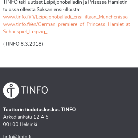
TINFO teki uutiset Leipäjonoballadin ja Prisessa Hamletin
tulossa olleista Saksan ensi-illoista:
www.tinfo.fi/fi/Leipajonoballadi_ensi-iltaan_Munchenissa
www.tinfo.fi/en/German_premiere_of_Princess_Hamlet_at_
Schauspiel_Leipzig_
(TINFO 8.3.2018)
Teatterin tiedotuskeskus TINFO
Arkadiankatu 12 A 5
00100 Helsinki
tinfo@tinfo.fi