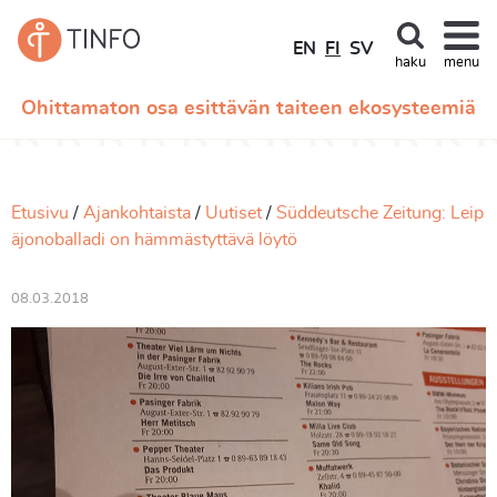
EN
FI
SV
haku
menu
Ohittamaton osa esittävän taiteen ekosysteemiä
Etusivu
Ajankohtaista
Uutiset
Süddeutsche Zeitung: Leip
äjonoballadi on hämmästyttävä löytö
08.03.2018