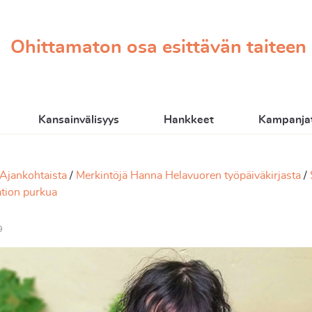
Ohittamaton osa esittävän taiteen
Kansainvälisyys
Hankkeet
Kampanjat
Ajankohtaista
Merkintöjä Hanna Helavuoren työpäiväkirjasta
ation purkua
9