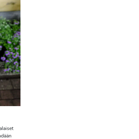
alaiset
ehdään