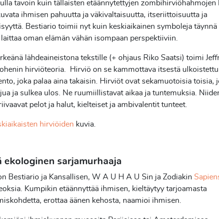
lla tavoin kuin tällaisten etäännytettyjen zombihirviöhahmojen 
uvata ihmisen pahuutta ja väkivaltaisuutta, itseriittoisuutta ja
yyttä. Bestiario toimii nyt kuin keskiaikainen symboleja täynnä
: laittaa oman elämän vähän isompaan perspektiiviin.
rkeänä lähdeaineistona tekstille (+ ohjaus Riko Saatsi) toimi Jeff
henin hirviöteoria. Hirviö on se kammottava itsestä ulkoistettu
ento, joka palaa aina takaisin. Hirviöt ovat sekamuotoisia toisia, 
jua ja sulkea ulos. Ne ruumiillistavat aikaa ja tuntemuksia. Niide
iivaavat pelot ja halut, kielteiset ja ambivalentit tunteet.
kiaikaisten hirviöiden
kuvia.
lä ekologinen sarjamurhaaja
n Bestiario ja Kansallisen, W A U H A U Sin ja Zodiakin
Sapien
eoksia. Kumpikin etäännyttää ihmisen, kieltäytyy tarjoamasta
iskohdetta, erottaa äänen kehosta, naamioi ihmisen.