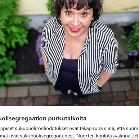
olisegregaation purkutalkoita
ppiset sukupuolirooliodotukset ovat takapiruna siinä, että suom
inat ovat sukupuolisegregoituneet. Nuorten koulutusvalinnat t