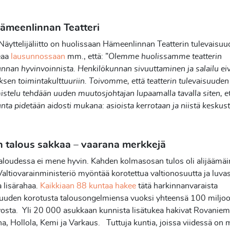
ämeenlinnan Teatteri
yttelijäliitto on huolissaan Hämeenlinnan Teatterin tulevaisuu
teaa
lausunnossaan
mm., että: ”
Olemme huolissamme teatterin
nnan hyvinvoinnista. Henkilökunnan sivuuttaminen ja salailu ei
oksen toimintakulttuuriin. Toivomme, että teatterin tulevaisuuden
istelu tehdään uuden muutosjohtajan lupaamalla tavalla siten, 
nta pidetään aidosti mukana: asioista kerrotaan ja niistä keskust
n talous sakkaa – vaarana merkkejä
aloudessa ei mene hyvin. Kahden kolmasosan tulos oli alijäämäi
altiovarainministeriö myöntää korotettua valtionosuutta ja luva
 lisärahaa.
Kaikkiaan 88 kuntaa hakee
tätä harkinnanvaraista
suuden korotusta talousongelmiensa vuoksi yhteensä 100 miljo
osta. Yli 20 000 asukkaan kunnista lisätukea hakivat Rovaniemi
a, Hollola, Kemi ja Varkaus. Tuttuja kuntia, joissa viidessä on