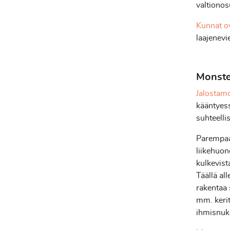
valtionos
Kunnat o
laajenevi
Monster
Jalostam
kääntyess
suhteelli
Parempaa 
liikehuon
kulkevist
Täällä al
rakentaa
mm. kerit
ihmisnuke