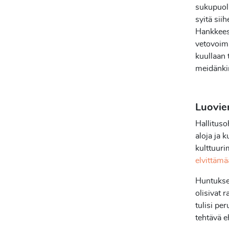
sukupuol
syitä sii
Hankkeess
vetovoima
kuullaan 
meidänkin
Luovien
Hallituso
aloja ja k
kulttuuri
elvittäm
Huntukse
olisivat 
tulisi pe
tehtävä e