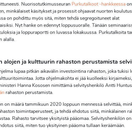
ittuneesti. Nuorisotutkimusseuran
Purkutalkoot -hankkeessa
on 
hen, minkälaiset käsitykset ja prosessit ohjaavat nuorten koulutus
a on pohdittu myös sitä, miten tehdä segregoituneet alat
isiksi. Nyt hanke on edennyt loppusuoralle. Tänään seminaaris
tuloksia ja loppuraportti on luvassa lokakuussa. Purkutalkoita tar
 alalla.
 alojen ja kulttuurin rahaston perustamista selv
hjelma lupaa pitkän aikavälin investointina rahaston, joka tukisi 
ulttuuritoimintaa. Jotta ohjelmakohta ei jää kuolleeksi kirjaimeksi,
ministeri Hanna Kososen nimittämä selvityshenkilö Antti Huntu
ään
rahaston perustamista.
n on määrä tammikuun 2020 loppuun mennessä selvittää, mink
rahaston toimintaperusteet, ja tehdä ehdotus siitä, minkälainen r
rustaa. Rahasto tarvitsee yksityistä pääomaa. Selvityshenkilön o
hdotus siitä, miten tuo yksityinen pääoma tullaan keräämään.