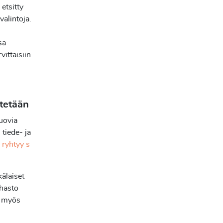
etsitty
valintoja.
sa
vittaisiin
itetään
luovia
 tiede- ja
s
ryhtyy s
älaiset
ahasto
n myös