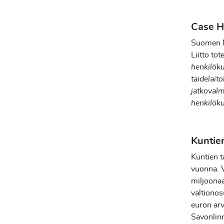
Case H
Suomen Nä
Liitto to
henkilöku
taidelait
jatkovalm
henkilöku
Kuntie
Kuntien t
vuonna. V
miljoonaa
valtiono
euron arv
Savonlinn