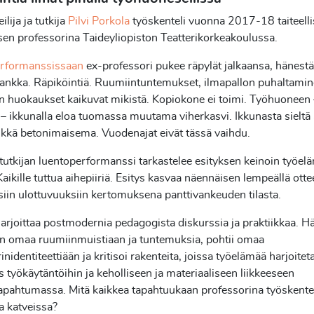
eilija ja tutkija
Pilvi Porkola
työskenteli vuonna 2017-18 taiteell
en professorina Taideyliopiston Teatterikorkeakoulussa.
rformanssissaan
ex-professori pukee räpylät jalkaansa, hänestä
nkka. Räpiköintiä. Ruumiintuntemukset, ilmapallon puhaltamine
n huokaukset kaikuvat mikistä. Kopiokone ei toimi. Työhuoneen 
i – ikkunalla eloa tuomassa muutama viherkasvi. Ikkunasta sieltä
kkä betonimaisema. Vuodenajat eivät tässä vaihdu.
a-tutkijan luentoperformanssi tarkastelee esityksen keinoin työe
 Kaikille tuttua aihepiiriä. Esitys kasvaa näennäisen lempeällä otte
iin ulottuvuuksiin kertomuksena panttivankeuden tilasta.
arjoittaa postmodernia pedagogista diskurssia ja praktiikkaa. H
n omaa ruumiinmuistiaan ja tuntemuksia, pohtii omaa
inidentiteettiään ja kritisoi rakenteita, joissa työelämää harjoite
us työkäytäntöihin ja keholliseen ja materiaaliseen liikkeeseen
apahtumassa. Mitä kaikkea tapahtuukaan professorina työskente
ja katveissa?