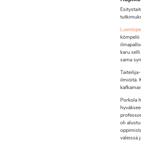
Esitystait
tutkimuks
Luentope
kömpelö a
ilmapallo
karu sell
sama syn
Taiteilij
ilmiöitä.
kafkamais
Porkola h
hyväksee
professor
oli alust
oppimist
väleissä 