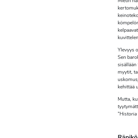
Mietin n
kertomuks
keinoteko
kömpelönl
kelpaavat
kuvittele
Ylevyys o
Sen barok
sisällään
myytit, t
uskomusjä
kehittää
Mutta, ku
tyytymätt
”
Historia
Räpiköi