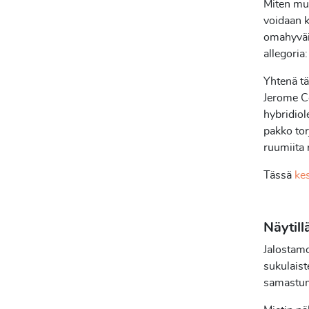
Miten muu
voidaan k
omahyväis
allegoria
Yhtenä tä
Jerome Co
hybridiol
pakko tor
ruumiita r
Tässä
kes
Näytil
Jalostamo
sukulaist
samastum