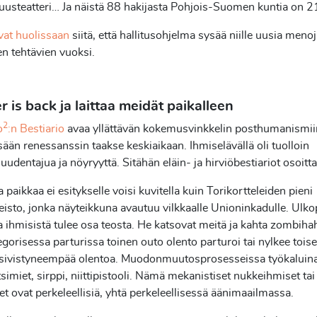
uusteatteri… Ja näistä 88 hakijasta Pohjois-Suomen kuntia on 2
vat huolissaan
siitä, että hallitusohjelma sysää niille uusia meno
en tehtävien vuoksi.
 is back ja laittaa meidät paikalleen
2
o
:n Bestiario
avaa yllättävän kokemusvinkkelin posthumanismii
ään renessanssin taakse keskiaikaan. Ihmiselävällä oli tuolloin
suudentajua ja nöyryyttä. Sitähän eläin- ja hirviöbestiariot osoitta
paikkaa ei esitykselle voisi kuvitella kuin Torikortteleiden pieni
eisto, jonka näyteikkuna avautuu vilkkaalle Unioninkadulle. Ulko
a ihmisistä tulee osa teosta. He katsovat meitä ja kahta zombih
legorisessa parturissa toinen outo olento parturoi tai nylkee toisel
 sivistyneempää olentoa. Muodonmuutosprosesseissa työkaluina
simiet, sirppi, niittipistooli. Nämä mekanistiset nukkeihmiset tai
t ovat perkeleellisiä, yhtä perkeleellisessä äänimaailmassa.