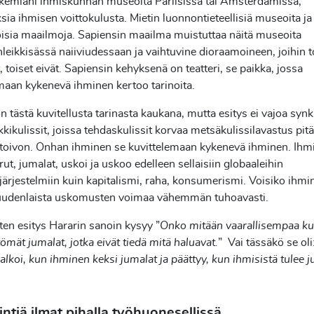
äkemiäni ihmiskunnan museoita Pariisissa tai Amsterdamissa,
ia ihmisen voittokulusta. Mietin luonnontieteellisiä museoita ja
isia maailmoja. Sapiensin maailma muistuttaa näitä museoita
eikkisässä naiiviudessaan ja vaihtuvine dioraamoineen, joihin t
, toiset eivät. Sapiensin kehyksenä on teatteri, se paikka, jossa
maan kykenevä ihminen kertoo tarinoita.
n tästä kuvitellusta tarinasta kaukana, mutta esitys ei vajoa syn
kikulissit, joissa tehdaskulissit korvaa metsäkulissilavastus pit
 toivon. Onhan ihminen se kuvittelemaan kykenevä ihminen. Ihmi
arut, jumalat, uskoi ja uskoo edelleen sellaisiin globaaleihin
rjestelmiin kuin kapitalismi, raha, konsumerismi. Voisiko ihmi
 uudenlaista uskomusten voimaa vähemmän tuhoavasti.
ten esitys Hararin sanoin kysyy ”
Onko mitään vaarallisempaa ku
ömät jumalat, jotka eivät tiedä mitä haluavat.
” Vai tässäkö se oli
 alkoi, kun ihminen keksi jumalat ja päättyy, kun ihmisistä tulee j
ntiä ilmat pihalla työhuonesellissä