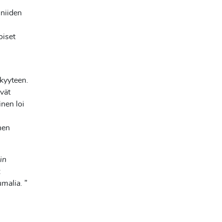
 niiden
oiset
kkyyteen.
ävät
nen loi
nen
in
:
umalia.
”