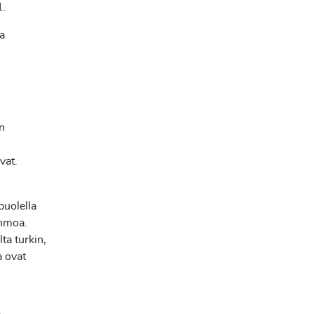
1.
ja
n
vat.
puolella
ahmoa.
ta turkin,
 ovat