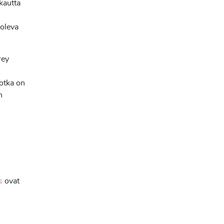
kautta
 oleva
rey
jotka on
n
s
ovat