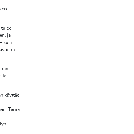
isen
 tulee
n, ja
– kuin
 avautuu
lämän
ella
än käyttää
taan. Tämä
lyn