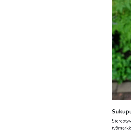
Sukupu
Stereotyy
työmarkk