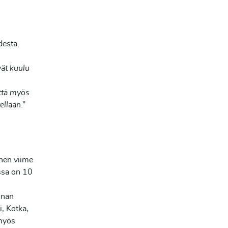
desta.
vät kuulu
että myös
ellaan
.”
nen viime
ssa on 10
onan
, Kotka,
 myös