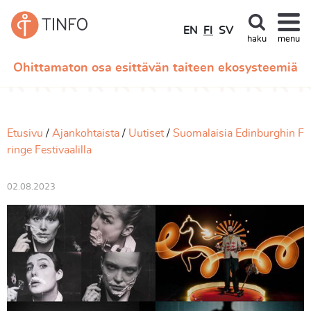
EN
FI
SV
haku
menu
Ohittamaton osa esittävän taiteen ekosysteemiä
Etusivu
Ajankohtaista
Uutiset
Suomalaisia Edinburghin F
ringe Festivaalilla
02.08.2023