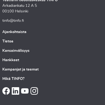
Teatterin tiedotuskeskus TINFO
Arkadiankatu 12 A 5
00100 Helsinki
tinfo@tinfo.fi
Ajankohtaista
Tietoa
Kansainvälisyys
Hankkeet
Kampanjat ja teemat
Mikä TINFO?