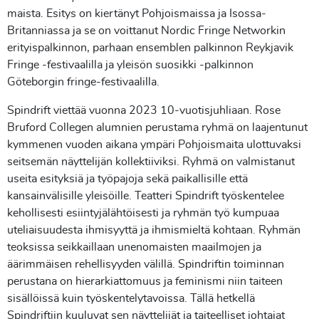
maista. Esitys on kiertänyt Pohjoismaissa ja Isossa-
Britanniassa ja se on voittanut Nordic Fringe Networkin
erityispalkinnon, parhaan ensemblen palkinnon Reykjavik
Fringe -festivaalilla ja yleisön suosikki -palkinnon
Göteborgin fringe-festivaalilla.
Spindrift viettää vuonna 2023 10-vuotisjuhliaan. Rose
Bruford Collegen alumnien perustama ryhmä on laajentunut
kymmenen vuoden aikana ympäri Pohjoismaita ulottuvaksi
seitsemän näyttelijän kollektiiviksi. Ryhmä on valmistanut
useita esityksiä ja työpajoja sekä paikallisille että
kansainvälisille yleisöille. Teatteri Spindrift työskentelee
kehollisesti esiintyjälähtöisesti ja ryhmän työ kumpuaa
uteliaisuudesta ihmisyyttä ja ihmismieltä kohtaan. Ryhmän
teoksissa seikkaillaan unenomaisten maailmojen ja
äärimmäisen rehellisyyden välillä. Spindriftin toiminnan
perustana on hierarkiattomuus ja feminismi niin taiteen
sisällöissä kuin työskentelytavoissa. Tällä hetkellä
Spindriftiin kuuluvat sen näyttelijät ja taiteelliset johtajat