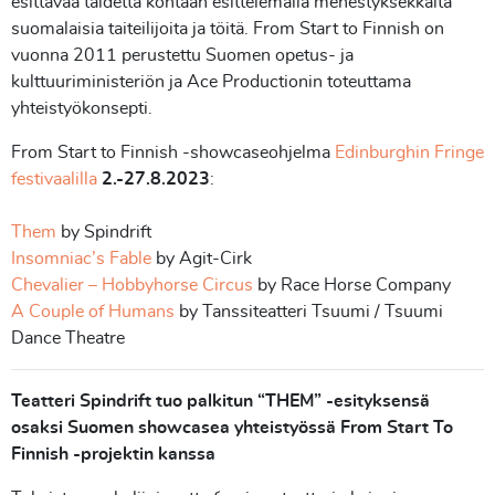
esittävää taidetta kohtaan esittelemällä menestyksekkäitä
suomalaisia ​​taiteilijoita ja töitä. From Start to Finnish on
vuonna 2011 perustettu Suomen opetus- ja
kulttuuriministeriön ja Ace Productionin toteuttama
yhteistyökonsepti.
From Start to Finnish -showcaseohjelma
Edinburghin Fringe
festivaalilla
2.-27.8.2023
:
Them
by Spindrift
Insomniac’s Fable
by Agit-Cirk
Chevalier – Hobbyhorse Circus
by Race Horse Company
A Couple of Humans
by Tanssiteatteri Tsuumi / Tsuumi
Dance Theatre
Teatteri Spindrift tuo palkitun “THEM” -esityksensä
osaksi Suomen showcasea yhteistyössä From Start To
Finnish -projektin kanssa