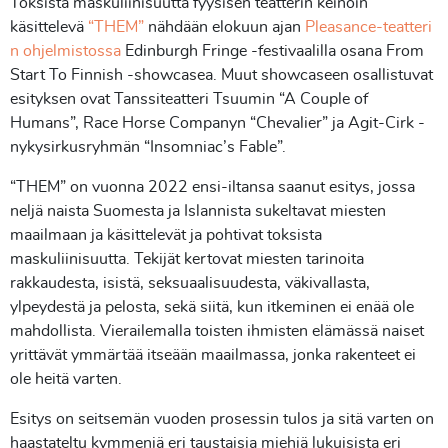
Toksista maskuliinisuutta fyysisen teatterin keinoin
käsittelevä
“THEM”
nähdään elokuun ajan
Pleasance-teatteri
n ohjelmistossa
Edinburgh Fringe -festivaalilla osana From
Start To Finnish -showcasea. Muut showcaseen osallistuvat
esityksen ovat Tanssiteatteri Tsuumin “A Couple of
Humans”, Race Horse Companyn “Chevalier” ja Agit-Cirk -
nykysirkusryhmän “Insomniac’s Fable”.
“THEM” on vuonna 2022 ensi-iltansa saanut esitys, jossa
neljä naista Suomesta ja Islannista sukeltavat miesten
maailmaan ja käsittelevät ja pohtivat toksista
maskuliinisuutta. Tekijät kertovat miesten tarinoita
rakkaudesta, isistä, seksuaalisuudesta, väkivallasta,
ylpeydestä ja pelosta, sekä siitä, kun itkeminen ei enää ole
mahdollista. Vierailemalla toisten ihmisten elämässä naiset
yrittävät ymmärtää itseään maailmassa, jonka rakenteet ei
ole heitä varten.
Esitys on seitsemän vuoden prosessin tulos ja sitä varten on
haastateltu kymmeniä eri taustaisia miehiä lukuisista eri