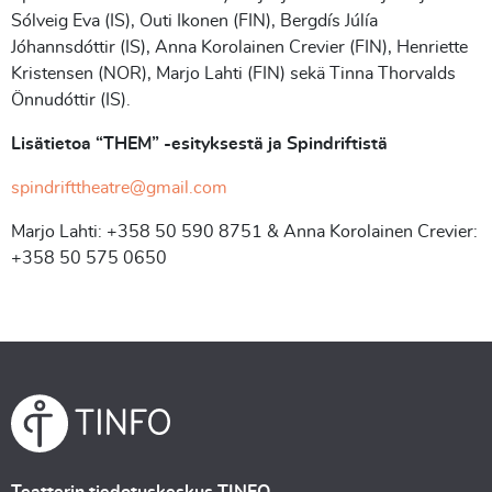
Sólveig Eva (IS), Outi Ikonen (FIN), Bergdís Júlía
Jóhannsdóttir (IS), Anna Korolainen Crevier (FIN), Henriette
Kristensen (NOR), Marjo Lahti (FIN) sekä Tinna Thorvalds
Önnudóttir (IS).
Lisätietoa “THEM” -esityksestä ja Spindriftistä
spindrifttheatre@gmail.com
Marjo Lahti: +358 50 590 8751 & Anna Korolainen Crevier:
+358 50 575 0650