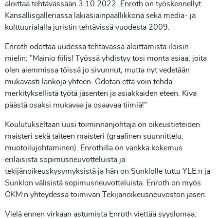
aloittaa tehtävässään 3.10.2022. Enroth on työskennellyt
Kansallisgalleriassa lakiasiainpäällikkönä sekä media- ja
kulttuurialalla juristin tehtävissä vuodesta 2009.
Enroth odottaa uudessa tehtävässä aloittamista iloisin
mielin: ”Mainio fiilis! Työssä yhdistyy tosi monta asiaa, joita
olen aiemmissa töissä jo sivunnut, mutta nyt vedetään
mukavasti lankoja yhteen. Odotan että voin tehdä
merkityksellistä työtä jäsenten ja asiakkaiden eteen. Kiva
päästä osaksi mukavaa ja osaavaa tiimiä!”
Koulutukseltaan uusi toiminnanjohtaja on oikeustieteiden
maisteri sekä taiteen maisteri (graafinen suunnittelu,
muotoilujohtaminen). Enrothilla on vankka kokemus
erilaisista sopimusneuvotteluista ja
tekijänoikeuskysymyksistä ja hän on Sunklolle tuttu YLE:n ja
Sunklon välisistä sopimusneuvotteluista. Enroth on myös
OKM:n yhteydessä toimivan Tekijänoikeusneuvoston jäsen.
Vielä ennen virkaan astumista Enroth viettää syyslomaa: