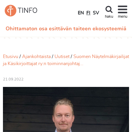
EN
FI
SV
haku
menu
Ohittamaton osa esittävän taiteen ekosysteemiä
Etusivu
Ajankohtaista
Uutiset
Suomen Näytelmäkirjailijat
ja Käsikirjoittajat ry:n toiminnanjohtaj...
21.09.2022