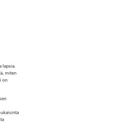
 lapsia.
tä, miten
i on
ksen
ukaisinta
sta