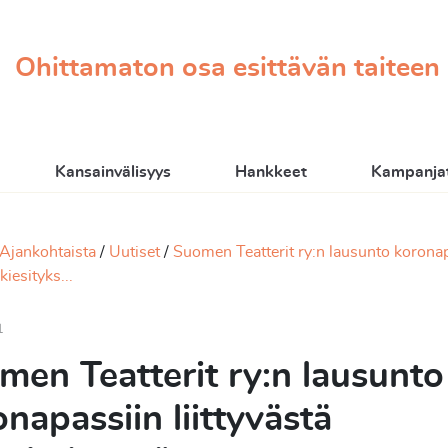
Ohittamaton osa esittävän taiteen
Kansainvälisyys
Hankkeet
Kampanjat
Ajankohtaista
Uutiset
Suomen Teatterit ry:n lausunto koronapa
kiesityks...
1
men Teatterit ry:n lausunto
napassiin liittyvästä