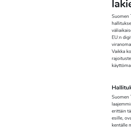
laki
Suomen T
hallituks
väliaikai
EU:n digi
viranomai
Vaikka ko
rajoitust
käyttöma
Hallitu
Suomen Te
laajemmin
erittäin 
esille, o
kentälle 