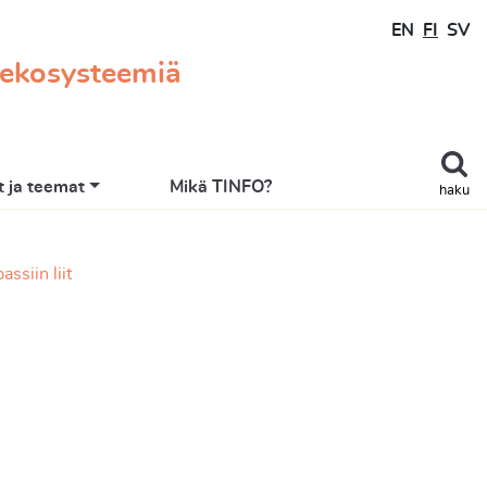
EN
FI
SV
 ekosysteemiä
 ja teemat
Mikä TINFO?
haku
ssiin liit