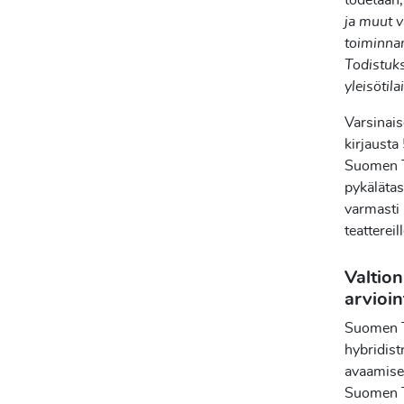
todetaan, 
ja muut v
toiminnan
Todistuks
yleisötila
Varsinais
kirjausta
Suomen Te
pykälätaso
varmasti 
teattereil
Valtion
arvioin
Suomen Te
hybridist
avaamisee
Suomen Te