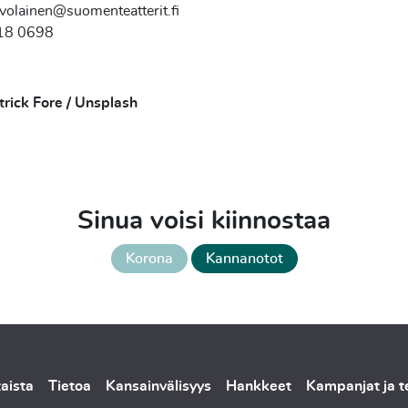
volainen@suomenteatterit.fi
518 0698
trick Fore / Unsplash
Sinua voisi kiinnostaa
Korona
Kannanotot
aista
Tietoa
Kansainvälisyys
Hankkeet
Kampanjat ja 