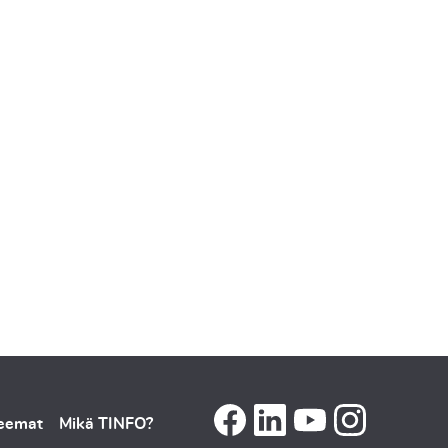
teemat
Mikä TINFO?