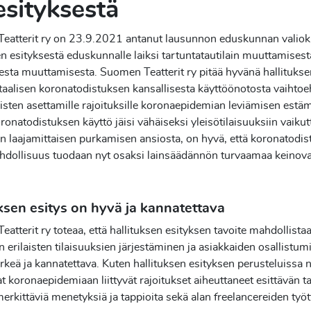
esityksestä
eatterit ry on 23.9.2021 antanut lausunnon eduskunnan valiok
en esityksestä eduskunnalle laiksi tartuntatautilain muuttamisest
sesta muuttamisesta. Suomen Teatterit ry pitää hyvänä hallitukse
taalisen koronatodistuksen kansallisesta käyttöönotosta vaihto
sten asettamille rajoituksille koronaepidemian leviämisen estäm
ronatodistuksen käyttö jäisi vähäiseksi yleisötilaisuuksiin vaikut
en laajamittaisen purkamisen ansiosta, on hyvä, että koronatodi
hdollisuus tuodaan nyt osaksi lainsäädännön turvaamaa keinova
ksen esitys on hyvä ja kannatettava
atterit ry toteaa, että hallituksen esityksen tavoite mahdollista
 erilaisten tilaisuuksien järjestäminen ja asiakkaiden osallistu
tärkeä ja kannatettava. Kuten hallituksen esityksen perusteluissa
vat koronaepidemiaan liittyvät rajoitukset aiheuttaneet esittävän t
merkittäviä menetyksiä ja tappioita sekä alan freelancereiden työ