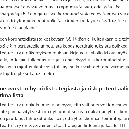
että ”
Tartuntatautilain 58 a §:ssä ja 58 c §:ssä säädetyt yleiset 
aatimukset olisivat voimassa riippumatta siitä, edellyttäisikö
harjoittaja EU:n digitaalisen koronatodistuksen esittämistä vai e
en edellyttäminen mahdollistaisi kuitenkin täyden täyttöasteen
isuuteen tai tilaan.
”
een koronatodistusta koskevaan 58 i §:ään ei kuitenkaan ole teh
 58 c §:n perusteella annetuista kapasiteettirajoituksista poikkea
atterit ry:n näkemyksen mukaan kirjaus tulisi olla laissa myös
lla, jotta lain tulkinnasta ei jäisi epäselvyyttä ja koronatodistus 
kaikissa rajoitustilanteissa (pl. täyssulku) vaihtoehtona varmist
le täyden yleisökapasiteetin.
neuvoston hybridistrategiasta ja riskipotentiaali
timallista
atterit ry:n näkökulmasta on hyvä, että valtioneuvoston esitys
rategian päivityksestä on nyt luonut selkeän näkymän yhteiskun
n ja ottanut lähtökohdaksi sen, että yhteiskunnan toimintoja ei r
atterit ry on tyytyväinen, että strategian liitteenä julkaistu THL