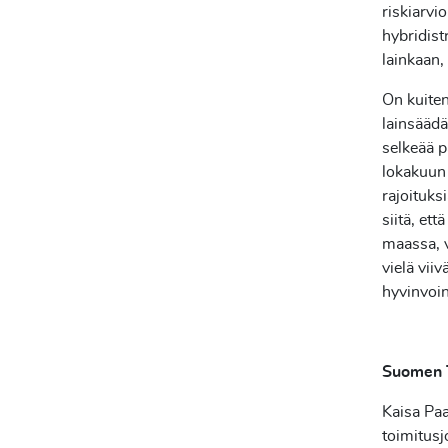
riskiarvio
hybridist
lainkaan,
On kuiten
lainsäädä
selkeää p
lokakuun 
rajoituks
siitä, et
maassa, v
vielä viiv
hyvinvoin
Suomen T
Kaisa Pa
toimitusj