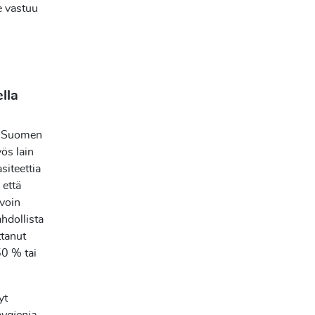
ee vastuu
lla
a. Suomen
yös lain
siteettia
 että
avoin
hdollista
ttanut
50 % tai
yt