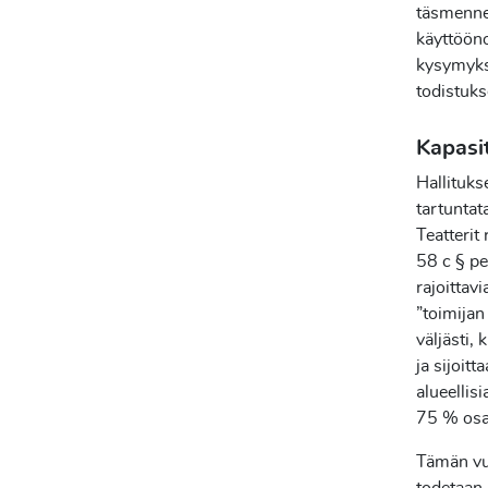
täsmennet
käyttööno
kysymyksi
todistuks
Kapasit
Hallituks
tartuntat
Teatterit
58 c § per
rajoittavi
”toimijan 
väljästi,
ja sijoitt
alueellisi
75 % osal
Tämän vuo