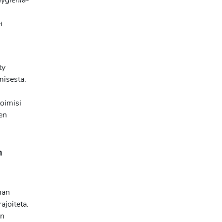
hygienia-
i.
ty
misesta.
toimisi
aen
n
nan
ajoiteta.
:n