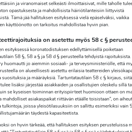
täisiin ja viranomaiset selkeästi ilmoittaisivat, mille taholle tul
ton opastuksesta ja mahdollisista häiriötilanteisiin liittyvistä
stä. Tämä jää hallituksen esityksessä vielä epäselväksi, vaikka
en käyttöönotto on tarkoitus mahdollistaa hyvin pian.
eettirajoituksia on asetettu myös 58 c § perustee
en esityksessä koronatodistuksen edellyttämisellä poiketaan
autilain 58 §, 58 a § ja 58 d § perusteella tehdyistä rajoituksist
 ry huomautti jo aiemmin sosiaali- ja terveysministeriölle, että m
usteella on alueellisesti asetettu erilaisia teattereiden yleisökapa
a suosituksia ja määräyksiä. Tartuntatautilain 58 c § kirjaus, siitä
tulee lisäksi järjestää asiakkaiden ja osallistujien oleskelu sillä t
 kuin se kyseisen toiminnan erityispiirteet huomioon ottaen on ma
aa mahdolliset asiakaspaikat riittävän etäälle toisistaan”, on aiheu
a tulkintoja, joissa yleisötilasuuksiin on sallittu esimerkiksi vain 
listujamäärän täydestä kapasiteetista.
ksi on hyvin tärkeää, että hallituksen esityksen perusteluissa n