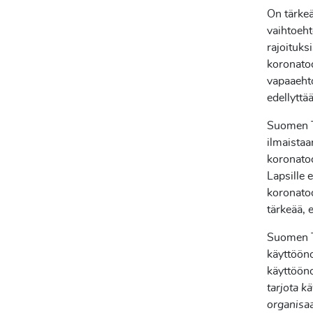
On tärkeä
vaihtoeht
rajoituks
koronatod
vapaaehto
edellyttä
Suomen Te
ilmaistaan
koronatod
Lapsille 
koronatod
tärkeää, 
Suomen Te
käyttööno
käyttöönot
tarjota k
organisaa