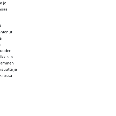
a ja
 enää
ä
antanut
ä
a
rmuuden
ikkialla
rkaminen
lisuutta ja
yksessä.