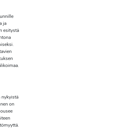
unnille
a ja
n esitystä
ehtona
iseksi.
tavien
stuksen
likoimaa.
a nykyistä
minen on
 nousee
aiteen
ttömyyttä.