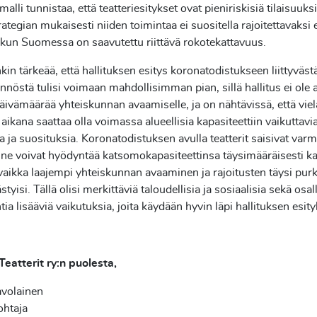
malli tunnistaa, että teatteriesitykset ovat pieniriskisiä tilaisuuksi
rategian mukaisesti niiden toimintaa ei suositella rajoitettavaksi
 kun Suomessa on saavutettu riittävä rokotekattavuus.
kin tärkeää, että hallituksen esitys koronatodistukseen liittyväst
nnöstä tulisi voimaan mahdollisimman pian, sillä hallitus ei ole 
äivämäärää yhteiskunnan avaamiselle, ja on nähtävissä, että viel
aikana saattaa olla voimassa alueellisia kapasiteettiin vaikuttavi
ia ja suosituksia. Koronatodistuksen avulla teatterit saisivat va
tä ne voivat hyödyntää katsomokapasiteettinsa täysimääräisesti ka
aikka laajempi yhteiskunnan avaaminen ja rajoitusten täysi pu
ästyisi. Tällä olisi merkittäviä taloudellisia ja sosiaalisia sekä osal
tia lisääviä vaikutuksia, joita käydään hyvin läpi hallituksen esit
eatterit ry:n puolesta,
avolainen
ohtaja