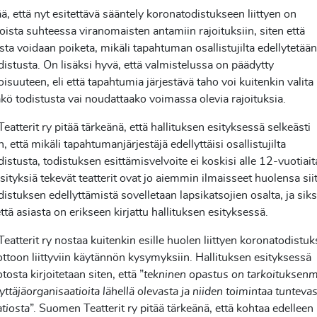
ä, että nyt esitettävä sääntely koronatodistukseen liittyen on
oista suhteessa viranomaisten antamiin rajoituksiin, siten että
ista voidaan poiketa, mikäli tapahtuman osallistujilta edellytetään
istusta. On lisäksi hyvä, että valmistelussa on päädytty
isuuteen, eli että tapahtumia järjestävä taho voi kuitenkin valita
äkö todistusta vai noudattaako voimassa olevia rajoituksia.
atterit ry pitää tärkeänä, että hallituksen esityksessä selkeästi
, että mikäli tapahtumanjärjestäjä edellyttäisi osallistujilta
istusta, todistuksen esittämisvelvoite ei koskisi alle 12-vuotiaita
esityksiä tekevät teatterit ovat jo aiemmin ilmaisseet huolensa sii
istuksen edellyttämistä sovelletaan lapsikatsojien osalta, ja siks
että asiasta on erikseen kirjattu hallituksen esityksessä.
atterit ry nostaa kuitenkin esille huolen liittyen koronatodistu
ttoon liittyviin käytännön kysymyksiin. Hallituksen esityksessä
osta kirjoitetaan siten, että ”
tekninen opastus on tarkoituksenm
äyttäjäorganisaatioita lähellä olevasta ja niiden toimintaa tunteva
tiosta
”. Suomen Teatterit ry pitää tärkeänä, että kohtaa edelleen