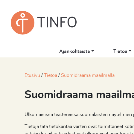
Ajankohtaista
Tietoa
Etusivu
Tietoa
Suomidraama maailmalla
Suomidraama maailma
Ulkomaisissa teattereissa suomalaisten näytelmien p
Tietoja tätä tietokantaa varten ovat toimittaneet ko
joitakin kirjailijoita edustavat ulkomaiset agentuurit j