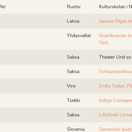
fer
Ruotsi
Kulturskolan i
Latvia
Jaunais Rīgas te
Yhdysvallat
Scandinavian 
York
Saksa
Theater Und so
Saksa
Schausspielhau
Viro
Endla Teater, P
Tsekki
Indigo Compan
Saksa
s Bühneli Lörra
Slovenia
Slovensko ljuds