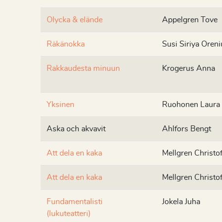
Olycka & elände
Appelgren Tove
Räkänokka
Susi Siriya Oreni
Rakkaudesta minuun
Krogerus Anna
Yksinen
Ruohonen Laura
Aska och akvavit
Ahlfors Bengt
Att dela en kaka
Mellgren Christof
Att dela en kaka
Mellgren Christof
Fundamentalisti
Jokela Juha
(lukuteatteri)