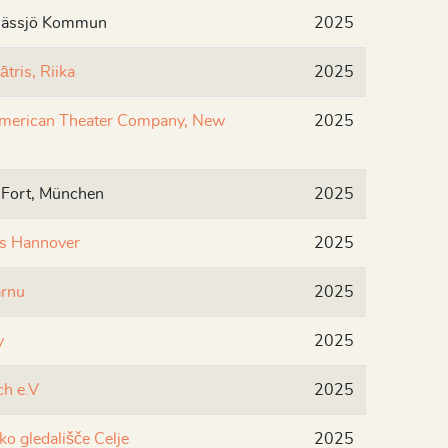
 Nässjö Kommun
2025
ātris, Riika
2025
American Theater Company, New
2025
 Fort, München
2025
s Hannover
2025
ärnu
2025
y
2025
ch e.V
2025
ko gledališče Celje
2025