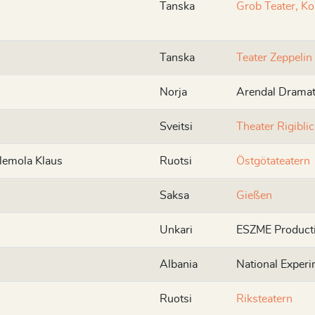
Tanska
Grob Teater, K
Tanska
Teater Zeppelin
Norja
Arendal Dramat
Sveitsi
Theater Rigiblic
lemola Klaus
Ruotsi
Östgötateatern
Saksa
Gießen
Unkari
ESZME Product
Albania
National Experi
Ruotsi
Riksteatern