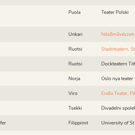
Puola
Teater Polski
Unkari
Nézőművészeti 
Ruotsi
Stadsteatern, 
Ruotsi
Dockteatern Tit
Norja
Oslo nya teater
Viro
Endla Teater, P
Tsekki
Divadelni spole
fer
Filippiinit
University of St