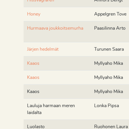
Hissvägraren
Ahlfors Bengt
Honey
Appelgren Tove
Hurmaava joukkoitsemurha
Paasilinna Arto
Järjen hedelmät
Turunen Saara
Kaaos
Myllyaho Mika
Kaaos
Myllyaho Mika
Kaaos
Myllyaho Mika
Lauluja harmaan meren
Lonka Pipsa
laidalta
Luolasto
Ruohonen Laura