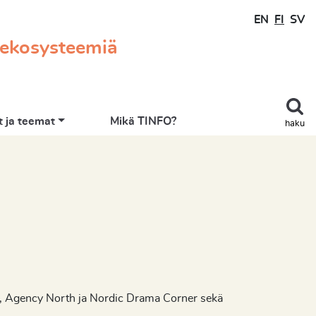
EN
FI
SV
 ekosysteemiä
 ja teemat
Mikä TINFO?
haku
tion, Agency North ja Nordic Drama Corner sekä