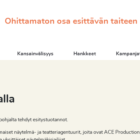
Ohittamaton osa esittävän taiteen
Kansainvälisyys
Hankkeet
Kampanjat
lla
ohjalta tehdyt esitystuotannot.
timaiset näytelmä- ja teatteriagentuurit, joita ovat ACE Produc
a yksittäiset näytelmäkirjailjiat.