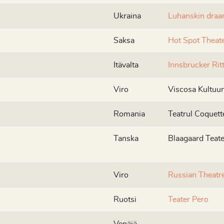
Ukraina
Luhanskin draam
Saksa
Hot Spot Theat
Itävalta
Innsbrucker Ritt
Viro
Viscosa Kultuur
Romania
Teatrul Coquett
Tanska
Blaagaard Teate
Viro
Russian Theatre
Ruotsi
Teater Pero