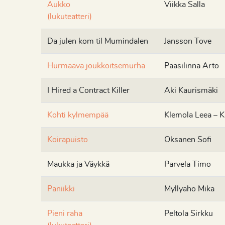
Aukko
Viikka Salla
(lukuteatteri)
Da julen kom til Mumindalen
Jansson Tove
Hurmaava joukkoitsemurha
Paasilinna Arto
I Hired a Contract Killer
Aki Kaurismäki
Kohti kylmempää
Klemola Leea – K
Koirapuisto
Oksanen Sofi
Maukka ja Väykkä
Parvela Timo
Paniikki
Myllyaho Mika
Pieni raha
Peltola Sirkku