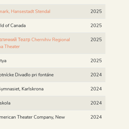
mark, Hansestadt Stendal
2025
ld of Canada
2025
тичний Театр Chernihiv Regional
2025
a Theater
tya
2025
tnícke Divadlo pri fontáne
2024
ymnasiet, Karlskrona
2024
skola
2024
American Theater Company, New
2024