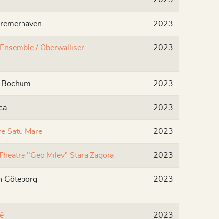
2023
Bremerhaven
2023
 Ensemble / Oberwalliser
2023
s Bochum
2023
ca
2023
re Satu Mare
2023
Theatre "Geo Milev" Stara Zagora
2023
n Göteborg
2023
ë
2023