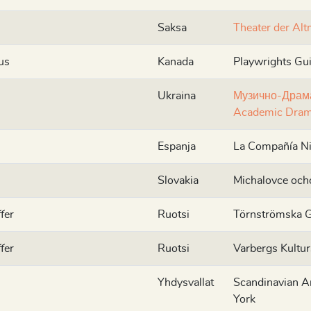
Saksa
Theater der Alt
us
Kanada
Playwrights Gui
Ukraina
Музично-Драма
Academic Dram
Espanja
La Compañía Ni
Slovakia
Michalovce ocho
fer
Ruotsi
Törnströmska G
fer
Ruotsi
Varbergs Kultur
Yhdysvallat
Scandinavian 
York