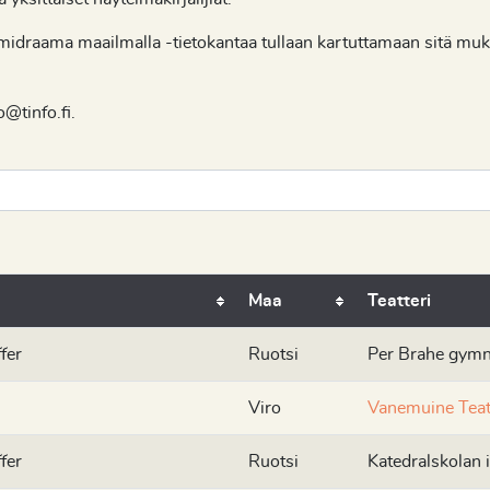
draama maailmalla -tietokantaa tullaan kartuttamaan sitä mukaa,
o@tinfo.fi.
Maa
Teatteri
fer
Ruotsi
Per Brahe gymn
Viro
Vanemuine Teat
fer
Ruotsi
Katedralskolan 