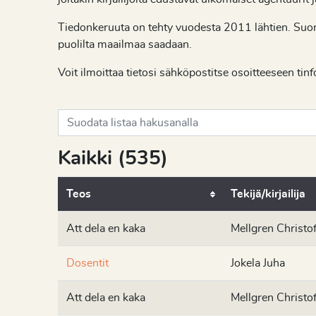
Tiedonkeruuta on tehty vuodesta 2011 lähtien. Suomi
puolilta maailmaa saadaan.
Voit ilmoittaa tietosi sähköpostitse osoitteeseen tinf
Haku
Kaikki
(
535
)
Teos
Tekijä/kirjailija
Att dela en kaka
Mellgren Christof
Dosentit
Jokela Juha
Att dela en kaka
Mellgren Christof