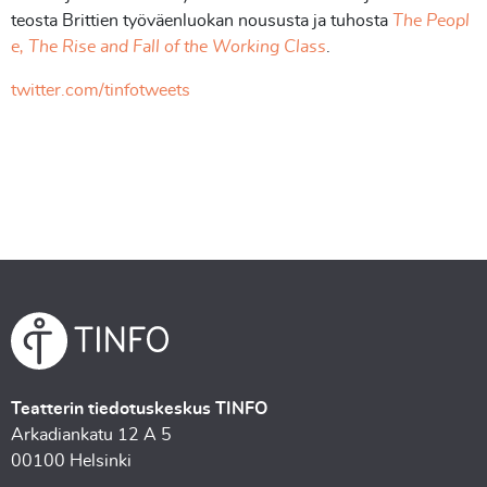
teosta Brittien työväenluokan noususta ja tuhosta
The Peopl
e, The Rise and Fall of the Working Class
.
twitter.com/tinfotweets
Teatterin tiedotuskeskus TINFO
Arkadiankatu 12 A 5
00100 Helsinki