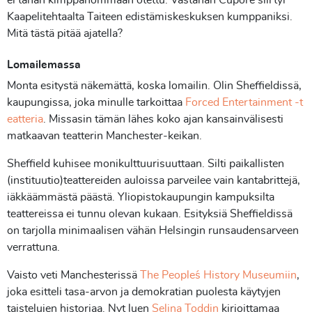
ei tähän kimppahommaan otettu. Vastahan Cupore siirtyi
Kaapelitehtaalta Taiteen edistämiskeskuksen kumppaniksi.
Mitä tästä pitää ajatella?
Lomailemassa
Monta esitystä näkemättä, koska lomailin. Olin Sheffieldissä,
kaupungissa, joka minulle tarkoittaa
Forced Entertainment -t
eatteria
. Missasin tämän lähes koko ajan kansainvälisesti
matkaavan teatterin Manchester-keikan.
Sheffield kuhisee monikulttuurisuuttaan. Silti paikallisten
(instituutio)teattereiden auloissa parveilee vain kantabrittejä,
iäkkäämmästä päästä. Yliopistokaupungin kampuksilta
teattereissa ei tunnu olevan kukaan. Esityksiä Sheffieldissä
on tarjolla minimaalisen vähän Helsingin runsaudensarveen
verrattuna.
Vaisto veti Manchesterissä
The People´s History Museumiin
,
joka esitteli tasa-arvon ja demokratian puolesta käytyjen
taistelujen historiaa. Nyt luen
Selina Toddin
kirjoittamaa