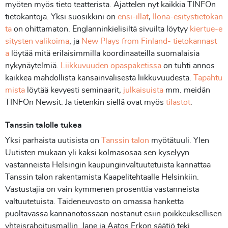
myöten myös tieto teatterista. Ajattelen nyt kaikkia TINFOn
tietokantoja. Yksi suosikkini on
ensi-illat
,
Ilona-esitystietokan
ta
on ohittamaton. Englanninkielisiltä sivuilta löytyy
kiertue-e
sitysten valikoima
, ja
New Plays from Finland- tietokannast
a
löytää mitä erilaisimmilla koordinaateilla suomalaisia
nykynäytelmiä.
Liikkuvuuden opaspaketissa
on tuhti annos
kaikkea mahdollista kansainvälisestä liikkuvuudesta.
Tapahtu
mista
löytää kevyesti seminaarit,
julkaisuista
mm. meidän
TINFOn Newsit. Ja tietenkin siellä ovat myös
tilastot
.
Tanssin talolle tukea
Yksi parhaista uutisista on
Tanssin talon
myötätuuli. Ylen
Uutisten mukaan yli kaksi kolmasosaa sen kyselyyn
vastanneista Helsingin kaupunginvaltuutetuista kannattaa
Tanssin talon rakentamista Kaapelitehtaalle Helsinkiin.
Vastustajia on vain kymmenen prosenttia vastanneista
valtuutetuista. Taideneuvosto on omassa hanketta
puoltavassa kannanotossaan nostanut esiin poikkeuksellisen
yhteisrahoitusmallin. Jane ja Aatos Erkon säätiö teki