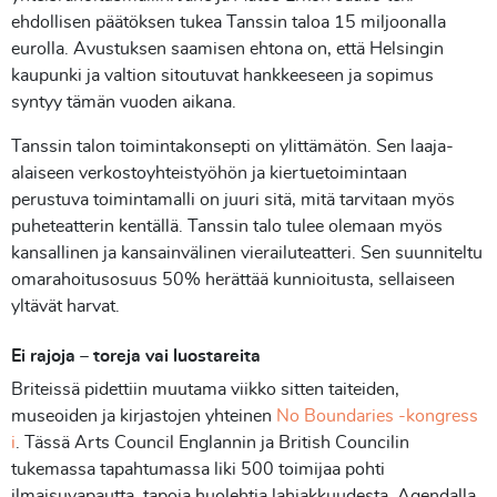
ehdollisen päätöksen tukea Tanssin taloa 15 miljoonalla
eurolla. Avustuksen saamisen ehtona on, että Helsingin
kaupunki ja valtion sitoutuvat hankkeeseen ja sopimus
syntyy tämän vuoden aikana.
Tanssin talon toimintakonsepti on ylittämätön. Sen laaja-
alaiseen verkostoyhteistyöhön ja kiertuetoimintaan
perustuva toimintamalli on juuri sitä, mitä tarvitaan myös
puheteatterin kentällä. Tanssin talo tulee olemaan myös
kansallinen ja kansainvälinen vierailuteatteri. Sen suunniteltu
omarahoitusosuus 50% herättää kunnioitusta, sellaiseen
yltävät harvat.
Ei rajoja – toreja vai luostareita
Briteissä pidettiin muutama viikko sitten taiteiden,
museoiden ja kirjastojen yhteinen
No Boundaries -kongress
i
. Tässä Arts Council Englannin ja British Councilin
tukemassa tapahtumassa liki 500 toimijaa pohti
ilmaisuvapautta, tapoja huolehtia lahjakkuudesta. Agendalla