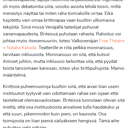
oli myös debatointia siitä, voisiko asioita tehdä toisin, miltä
menestys näyttää tai miten raha toimialoille virtaa. Eikä
tuijotettu vain omaa brittinapaa vaan kuultiin ulkomaisia
tekijöitä. Siinä missä Venäjällä taiteilijat puhuvat
sananvapaudesta, Briteissä puhutaan rahasta. Rahoitus voi
johtaa myös itsesensuuriin, totesi Valkovenäjän
Free Theatre
n Natalia Kaliada
. Teatterille ei riitä pelkkä moninaisuus,
tarvitaan inkluusiota. Moninaisuus on sitä, että kutsut
ihmiset juhliin, mutta inkluusio tarkoittaa sitä, että pyydät
toista tanssimaan kanssasi, totesi yksi brittipuhujista. Mainio
määritelmä.
Kriittisiä puheenvuoroja kuultiin siitä, että aivan liian usein
instituutiot tyytyvät vain odottamaan rahaa sen sijaan että
taistelevat olemassaolostaan. Briteissä tunnutaan olevan sitä
mieltä, että osa instituutioista ansaitsee tulla haudatuksi ja
että suuri, pikemminkin kuin pieni, on kaunista. Osa
toimijoista on liian pieniä säilyäkseen hengissä. Tämä aihe
puhuttaa vielä pitkään.