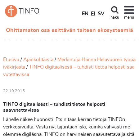
EN
FI
SV
haku
menu
Ohittamaton osa esittävän taiteen ekosysteemiä
Etusivu
Ajankohtaista
Merkintöjä Hanna Helavuoren työpä
iväkirjasta
TINFO digitaalisesti – tuhdisti tietoa helposti saa
vutettavissa
22.10.2015
TINFO digitaalisesti – tuhdisti tietoa helposti
saavutettavissa
Lähelle näkee huonosti. Etsin taas kerran tietoja TINFOn
verkkosivuilta. Vasta nyt tajuntaan iski, kuinka vahvasti me
olemme digiläsnä. TINFO on harvinaisen saavutettava ja sitä