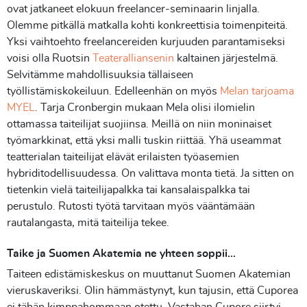
ovat jatkaneet elokuun freelancer-seminaarin linjalla.
Olemme pitkällä matkalla kohti konkreettisia toimenpiteitä.
Yksi vaihtoehto freelancereiden kurjuuden parantamiseksi
voisi olla Ruotsin
Teateralliansenin
kaltainen järjestelmä.
Selvitämme mahdollisuuksia tällaiseen
työllistämiskokeiluun. Edelleenhän on myös
Melan tarjoama
MYEL
. Tarja Cronbergin mukaan Mela olisi ilomielin
ottamassa taiteilijat suojiinsa. Meillä on niin moninaiset
työmarkkinat, että yksi malli tuskin riittää. Yhä useammat
teatterialan taiteilijat elävät erilaisten työasemien
hybriditodellisuudessa. On valittava monta tietä. Ja sitten on
tietenkin vielä taiteilijapalkka tai kansalaispalkka tai
perustulo. Rutosti työtä tarvitaan myös vääntämään
rautalangasta, mitä taiteilija tekee.
Taike ja Suomen Akatemia ne yhteen soppii…
Taiteen edistämiskeskus on muuttanut Suomen Akatemian
vieruskaveriksi. Olin hämmästynyt, kun tajusin, että Cuporea