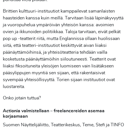
Brittien kulttuuri-instituutiot kamppailevat samanlaisten
haasteiden kanssa kuin meillä. Tarvitaan lisää läpinäkyvyyttä
ja vuoropuhelua ympäröivän yhteisön kanssa: avoimien
ovien ja ikkunoiden politiikkaa. Taloja tarvitaan, eivät pelkät
pop up -teatterit riitä, mutta Englannissa ollaan huolissaan
siitä, että teatteri-instituutiot keskittyvät aivan liiaksi
päänäyttämöihinsä, ja yhteisöteatteria tehdään vailla
kosketusta päänäyttämöihin siiloutuneesti. Teatterit ovat
liiaksi fiksoituneita yleisöjen luomiseen vain lisätäkseen
pääsylippujen myyntiä sen sijaan, että rakentaisivat
syvempää yhteisöllisyyttä. Torien sijaan instituutiot ovat
luostareita.
Onko jotain tuttua?
Actionia valmistellaan – freelancereiden asemaa
korjaamaan
Suomen Näyttelijäliitto, Teatterikeskus, Teme, Stefi ja TINFO