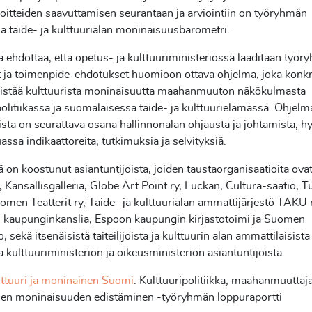
voitteiden saavuttamisen seurantaan ja arviointiin on työryhmän
 taide- ja kulttuurialan moninaisuusbarometri.
ehdottaa, että opetus- ja kulttuuriministeriössä laaditaan työ
t ja toimenpide-ehdotukset huomioon ottava ohjelma, joka konkr
distää kulttuurista moninaisuutta maahanmuuton näkökulmasta
politiikassa ja suomalaisessa taide- ja kulttuurielämässä. Ohjel
sta on seurattava osana hallinnonalan ohjausta ja johtamista, 
sa indikaattoreita, tutkimuksia ja selvityksiä.
on koostunut asiantuntijoista, joiden taustaorganisaatioita ovat
Kansallisgalleria, Globe Art Point ry, Luckan, Cultura-säätiö, T
omen Teatterit ry, Taide- ja kulttuurialan ammattijärjestö TAKU 
n kaupunginkanslia, Espoon kaupungin kirjastotoimi ja Suomen
o, sekä itsenäisistä taiteilijoista ja kulttuurin alan ammattilaisist
a kulttuuriministeriön ja oikeusministeriön asiantuntijoista.
lttuuri ja moninainen Suomi
. Kulttuuripolitiikka, maahanmuuttaja
isen moninaisuuden edistäminen -työryhmän loppuraportti