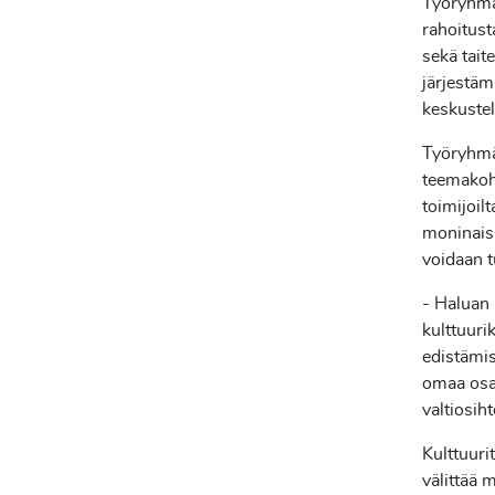
Työryhmän
rahoitust
sekä tait
järjestäm
keskuste
Työryhmän
teemakoht
toimijoil
moninaisu
voidaan t
- Haluan 
kulttuuri
edistämi
omaa osa
valtiosih
Kulttuuri
välittää m