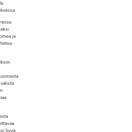
la
tuksessa.
omessa
eksi.
uomea ja
tietoa
uksiin
 Suomesta
 välistä
än
paa
sesta
ettavaa
ksi hyvä