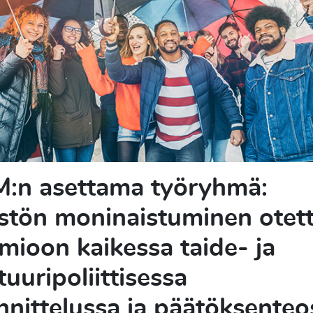
:n asettama työryhmä:
stön moninaistuminen otet
mioon kaikessa taide- ja
tuuripoliittisessa
nnittelussa ja päätöksenteo