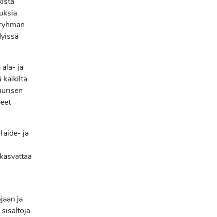
kista
uksia
yöryhmän
dyissä
 ala- ja
 kaikilta
uurisen
peet
Taide- ja
kasvattaa
jaan ja
 sisältöjä.