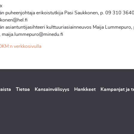
a:
n puheenjohtaja erikoistutkija Pasi Saukkonen, p. 09 310 364
kkonen@hel.fi
n asiantuntijasihteeri kulttuuriasiainneuvos Maija Lummepuro,
 maija.lummepuro@minedu.fi
OKM:n verkkosivulla
aista
Tietoa
Kansainvälisyys
Hankkeet
Kampanjat ja 