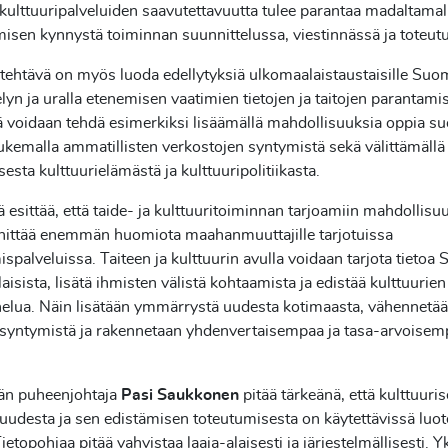
 kulttuuripalveluiden saavutettavuutta tulee parantaa madaltamal
misen kynnystä toiminnan suunnittelussa, viestinnässä ja toteu
tehtävä on myös luoda edellytyksiä ulkomaalaistaustaisille Su
lyn ja uralla etenemisen vaatimien tietojen ja taitojen parantamis
ä voidaan tehdä esimerkiksi lisäämällä mahdollisuuksia oppia s
tukemalla ammatillisten verkostojen syntymistä sekä välittämällä 
esta kulttuurielämästä ja kulttuuripolitiikasta.
esittää, että taide- ja kulttuuritoiminnan tarjoamiin mahdollisu
innittää enemmän huomiota maahanmuuttajille tarjotuissa
spalveluissa. Taiteen ja kulttuurin avulla voidaan tarjota tietoa
aisista, lisätä ihmisten välistä kohtaamista ja edistää kulttuurien
elua. Näin lisätään ymmärrystä uudesta kotimaasta, vähennetä
 syntymistä ja rakennetaan yhdenvertaisempaa ja tasa-arvoisem
n puheenjohtaja
Pasi Saukkonen
pitää tärkeänä, että kulttuuri
udesta ja sen edistämisen toteutumisesta on käytettävissä luot
Tietopohjaa pitää vahvistaa laaja-alaisesti ja järjestelmällisesti. Y