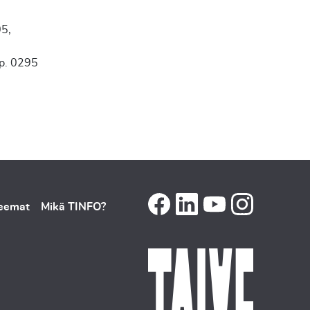
05,
 p. 0295
teemat
Mikä TINFO?