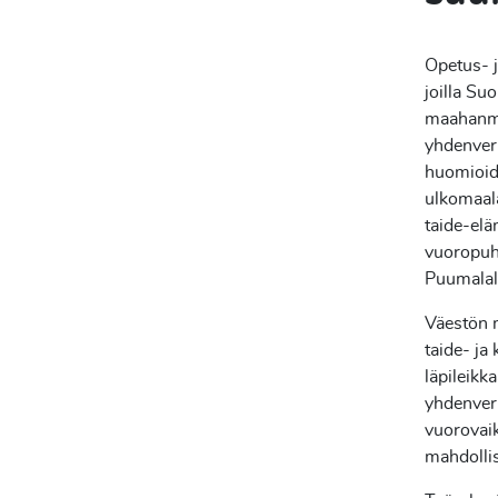
Opetus- j
joilla Su
maahanmu
yhdenvert
huomioida
ulkomaala
taide-elä
vuoropuhe
Puumalal
Väestön 
taide- ja
läpileikk
yhdenvert
vuorovaik
mahdolli