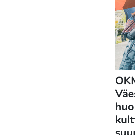
OKM
Väe
huo
kult
suu