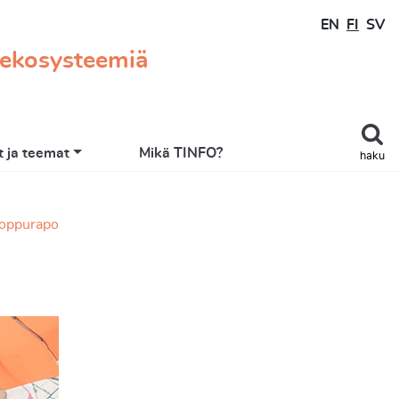
EN
FI
SV
 ekosysteemiä
 ja teemat
Mikä TINFO?
haku
-loppurapo