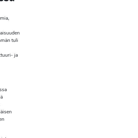
imia,
vaisuuden
hmän tuli
tuuri- ja
ssa
iä
näisen
en