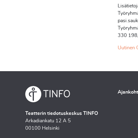
Lisätietoj
Työryhmä
pasi.sau
Työryhmä
330 198,
Uutinen 
Ajankoht
Teatterin tiedotuskeskus TINFO
Arkadiankatu 12 A 5
00100 Helsinki