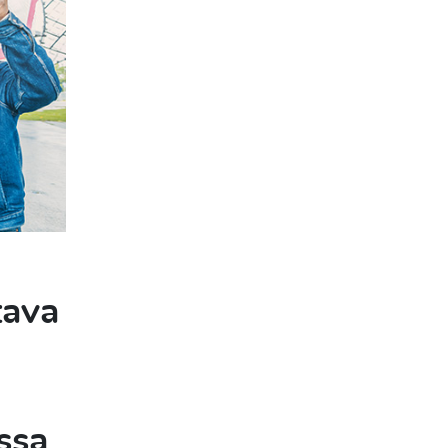
tava
ssa