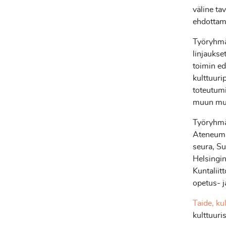
väline ta
ehdottama
Työryhmä 
linjaukse
toimin e
kulttuuri
toteutumi
muun muas
Työryhmä 
Ateneum, 
seura, Su
Helsingi
Kuntaliitt
opetus- j
Taide, ku
kulttuur