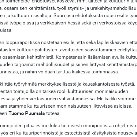
 toimenpide-ehdotukset koskevat mm. taiteen ja kulttuurin jul
a, osaamisen kehittämistä, työllistymis- ja urakehitysmahdollisu
een ja kulttuurin sisältöjä. Suuri osa ehdotuksista nousi esille t
issä työpajoissa ja verkkoaivoriihessä sekä eri verkostoissa käy
luissa.
 loppuraportissa nostetaan esille, että sekä läpileikkaavien että
aisten kulttuuripoliittisten tavoitteiden saavuttaminen edellyttää
ta osaamisen kehittämistä. Kompetenssin lisäämisen avulla kultt
uden tarjoamat mahdollisuudet ja siihen liittyvät kehittämistar
unnistaa, ja niihin voidaan tarttua kaikessa toiminnassa.
kiittää työryhmää merkityksellisestä ja kauaskantoisesta työstä. 
kentän toimijoilla on tärkeä rooli kulttuurisen moninaisuuden
sessä ja yhdenvertaisuuden vahvistamisessa. Me kaikki voimme 
amistamme kulttuuriseen moninaisuuteen liittyvissä asioissa,
teeri
Tuomo Puumala
toteaa.
toimijoiden pitää esimerkiksi tietoisesti monipuolistaa ohjelmisto
yös eri kulttuuriperinnöistä ja esteettisistä käsityksistä nousevia