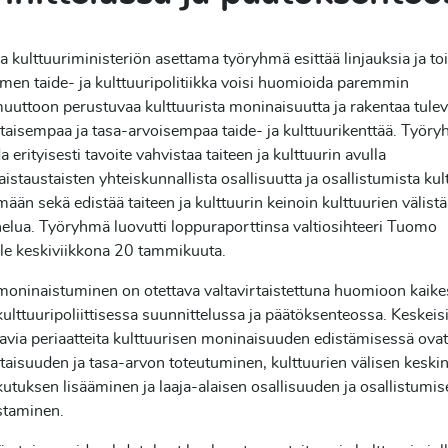
a kulttuuriministeriön asettama työryhmä esittää linjauksia ja to
omen taide- ja kulttuuripolitiikka voisi huomioida paremmin
uttoon perustuvaa kulttuurista moninaisuutta ja rakentaa tule
aisempaa ja tasa-arvoisempaa taide- ja kulttuurikenttää. Työry
 erityisesti tavoite vahvistaa taiteen ja kulttuurin avulla
istaustaisten yhteiskunnallista osallisuutta ja osallistumista kult
mään sekä edistää taiteen ja kulttuurin keinoin kulttuurien välistä
lua. Työryhmä luovutti loppuraporttinsa valtiosihteeri Tuomo
le keskiviikkona 20 tammikuuta.
moninaistuminen on otettava valtavirtaistettuna huomioon kaike
 kulttuuripoliittisessa suunnittelussa ja päätöksenteossa. Keskeis
aavia periaatteita kulttuurisen moninaisuuden edistämisessä ovat
aisuuden ja tasa-arvon toteutuminen, kulttuurien välisen keski
utuksen lisääminen ja laaja-alaisen osallisuuden ja osallistumis
staminen.