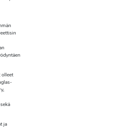
ryhmän
eettisin
man
hyödyntäen
 olleet
uglas-
ry,
a sekä
t ja