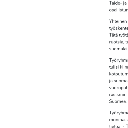
Taide- ja
osallistu
Yhteinen 
työskente
Tätä työt
ruotsia, 
suomalais
Työryhmä 
tulisi ki
kotoutumi
ja suomal
vuoropuh
rasismin
Suomea.
Työryhmä
moninaisu
tietoa. - 