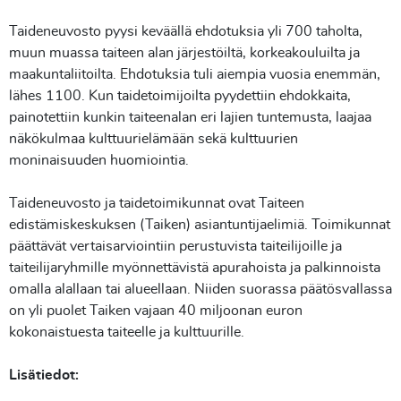
Taideneuvosto pyysi keväällä ehdotuksia yli 700 taholta,
muun muassa taiteen alan järjestöiltä, korkeakouluilta ja
maakuntaliitoilta. Ehdotuksia tuli aiempia vuosia enemmän,
lähes 1100. Kun taidetoimijoilta pyydettiin ehdokkaita,
painotettiin kunkin taiteenalan eri lajien tuntemusta, laajaa
näkökulmaa kulttuurielämään sekä kulttuurien
moninaisuuden huomiointia.
Taideneuvosto ja taidetoimikunnat ovat Taiteen
edistämiskeskuksen (Taiken) asiantuntijaelimiä. Toimikunnat
päättävät vertaisarviointiin perustuvista taiteilijoille ja
taiteilijaryhmille myönnettävistä apurahoista ja palkinnoista
omalla alallaan tai alueellaan. Niiden suorassa päätösvallassa
on yli puolet Taiken vajaan 40 miljoonan euron
kokonaistuesta taiteelle ja kulttuurille.
Lisätiedot: