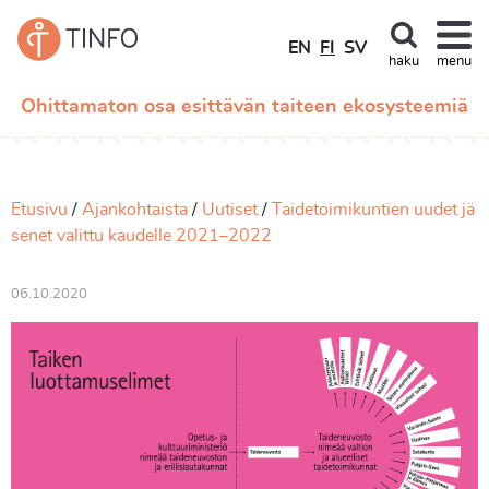
EN
FI
SV
haku
menu
Ohittamaton osa esittävän taiteen ekosysteemiä
Etusivu
Ajankohtaista
Uutiset
Taidetoimikuntien uudet jä
senet valittu kaudelle 2021–2022
06.10.2020