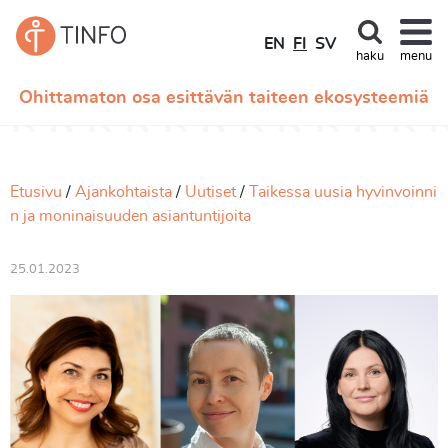
EN
FI
SV
haku
menu
Ohittamaton osa esittävän taiteen ekosysteemiä
Etusivu
Ajankohtaista
Uutiset
Taikessa uusia hyvinvoinni
n ja moninaisuuden asiantuntijoita
25.01.2023