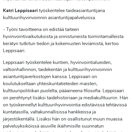
Katri Leppisaari
työskentelee taideasiantuntijana
kulttuurihyvinvoinnin asiantuntijapalveluissa.
- Työni tavoitteena on edistää taiteen
hyvinvointivaikutuksista ja onnistuneista toimintamalleista
kerätyn tutkitun tiedon ja kokemusten leviämistä, kertoo
Leppisaari.
Leppisaari työskentelee kuntien, hyvinvointialueiden,
valtionhallinnon, taidekentän ja kulttuurihyvinvoinnin
asiantuntijaverkostojen kanssa. Leppisaari on
koulutukseltaan yhteiskuntatieteiden maisteri,
kulttuuripolitiikan puolelta, pääaineena filosofia. Leppisaari
on perehtynyt lisäksi taidehistoriaan ja mediakulttuuriin. Hän
on työskennellyt kulttuurihyvinvointia edistävissä tehtävissä
kuntatasolla, valtakunnallisissa hankkeissa ja
järjestökentällä. Lisäksi hän on osallistunut muun muassa
palveluyksiköissä asuville ikäihmisille suunnatun