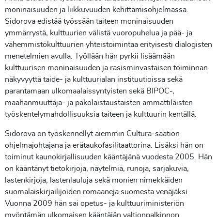
moninaisuuden ja liikkuvuuden kehittämisohjelmassa.
Sidorova edistää työssään taiteen moninaisuuden
ymmärrystä, kulttuurien välistä vuoropuhelua ja pää- ja
vähemmistökulttuurien yhteistoimintaa erityisesti dialogisten
menetelmien avulla. Työllään hän pyrkii lisäämään
kulttuurisen moninaisuuden ja rasisminvastaisen toiminnan
näkyvyyttä taide- ja kulttuurialan instituutioissa sekä
parantamaan ulkomaalaissyntyisten sekä BIPOC-,
maahanmuuttaja- ja pakolaistaustaisten ammattilaisten
työskentelymahdollisuuksia taiteen ja kulttuurin kentällä.
Sidorova on työskennellyt aiemmin Cultura-säätiön
ohjelmajohtajana ja erätaukofasilitaattorina. Lisäksi hän on
toiminut kaunokirjallisuuden kääntäjänä vuodesta 2005. Hän
on kääntänyt tietokirjoja, näytelmiä, runoja, sarjakuvia,
lastenkirjoja, lastenlauluja sekä monien nimekkäiden
suomalaiskirjailijoiden romaaneja suomesta venäjäksi.
Vuonna 2009 hän sai opetus- ja kulttuuriministeriön
myöntämän ulkomaisen kääntäjän valtionpalkinnon.