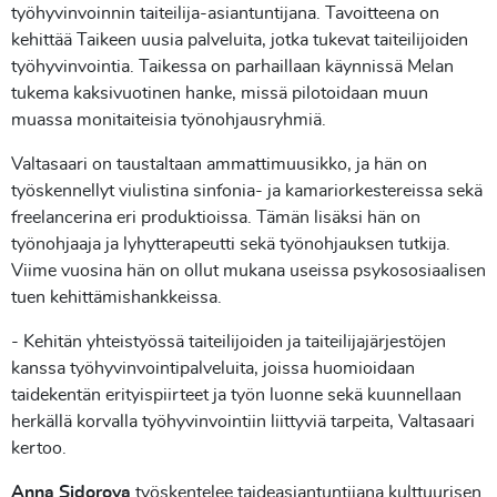
työhyvinvoinnin taiteilija-asiantuntijana. Tavoitteena on
kehittää Taikeen uusia palveluita, jotka tukevat taiteilijoiden
työhyvinvointia. Taikessa on parhaillaan käynnissä Melan
tukema kaksivuotinen hanke, missä pilotoidaan muun
muassa monitaiteisia työnohjausryhmiä.
Valtasaari on taustaltaan ammattimuusikko, ja hän on
työskennellyt viulistina sinfonia- ja kamariorkestereissa sekä
freelancerina eri produktioissa. Tämän lisäksi hän on
työnohjaaja ja lyhytterapeutti sekä työnohjauksen tutkija.
Viime vuosina hän on ollut mukana useissa psykososiaalisen
tuen kehittämishankkeissa.
- Kehitän yhteistyössä taiteilijoiden ja taiteilijajärjestöjen
kanssa työhyvinvointipalveluita, joissa huomioidaan
taidekentän erityispiirteet ja työn luonne sekä kuunnellaan
herkällä korvalla työhyvinvointiin liittyviä tarpeita, Valtasaari
kertoo.
Anna Sidorova
työskentelee taideasiantuntijana kulttuurisen