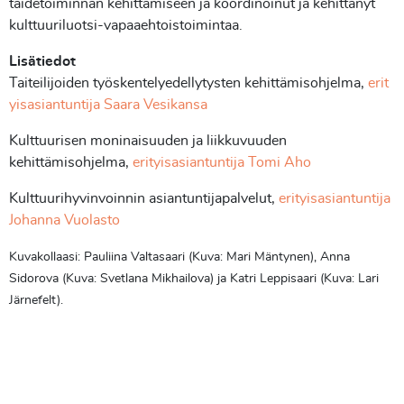
taidetoiminnan kehittämiseen ja koordinoinut ja kehittänyt
kulttuuriluotsi-vapaaehtoistoimintaa.
Lisätiedot
Taiteilijoiden työskentelyedellytysten kehittämisohjelma,
erit
yisasiantuntija Saara Vesikansa
Kulttuurisen moninaisuuden ja liikkuvuuden
kehittämisohjelma,
erityisasiantuntija Tomi Aho
Kulttuurihyvinvoinnin asiantuntijapalvelut,
erityisasiantuntija
Johanna Vuolasto
Kuvakollaasi: Pauliina Valtasaari (Kuva: Mari Mäntynen), Anna
Sidorova (Kuva: Svetlana Mikhailova) ja Katri Leppisaari (Kuva: Lari
Järnefelt).