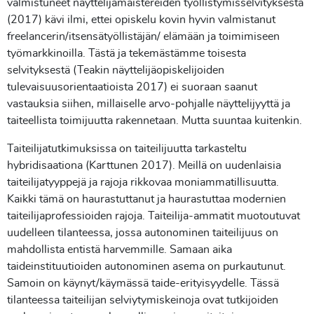
valmistuneet näyttelijämaistereiden työllistymisselvityksestä
(2017) kävi ilmi, ettei opiskelu kovin hyvin valmistanut
freelancerin/itsensätyöllistäjän/ elämään ja toimimiseen
työmarkkinoilla. Tästä ja tekemästämme toisesta
selvityksestä (Teakin näyttelijäopiskelijoiden
tulevaisuusorientaatioista 2017) ei suoraan saanut
vastauksia siihen, millaiselle arvo-pohjalle näyttelijyyttä ja
taiteellista toimijuutta rakennetaan. Mutta suuntaa kuitenkin.
Taiteilijatutkimuksissa on taiteilijuutta tarkasteltu
hybridisaationa (Karttunen 2017). Meillä on uudenlaisia
taiteilijatyyppejä ja rajoja rikkovaa moniammatillisuutta.
Kaikki tämä on haurastuttanut ja haurastuttaa modernien
taiteilijaprofessioiden rajoja. Taiteilija-ammatit muotoutuvat
uudelleen tilanteessa, jossa autonominen taiteilijuus on
mahdollista entistä harvemmille. Samaan aika
taideinstituutioiden autonominen asema on purkautunut.
Samoin on käynyt/käymässä taide-erityisyydelle. Tässä
tilanteessa taiteilijan selviytymiskeinoja ovat tutkijoiden