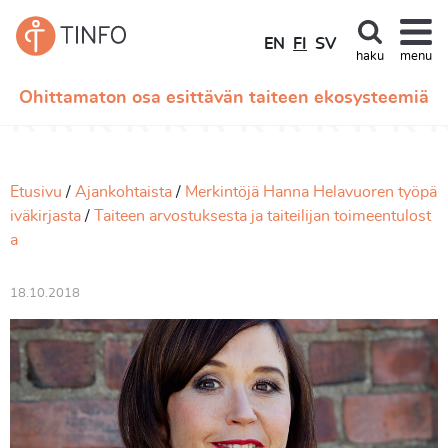
EN
FI
SV
haku
menu
Ohittamaton osa esittävän taiteen ekosysteemiä
Etusivu
Ajankohtaista
Merkintöjä Hanna Helavuoren työpä
iväkirjasta
Taiteen arvostuksesta ja taiteilijan toimeentulost
a
18.10.2018