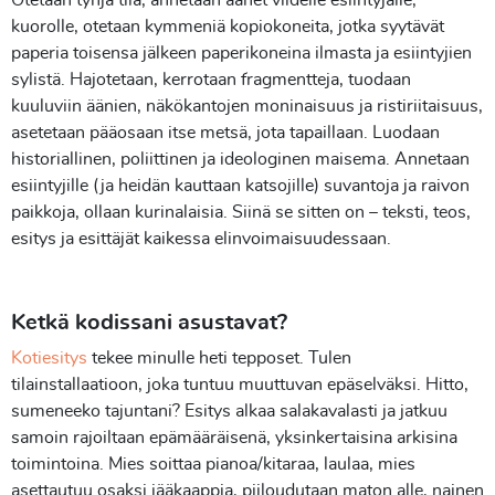
kuorolle, otetaan kymmeniä kopiokoneita, jotka syytävät
paperia toisensa jälkeen paperikoneina ilmasta ja esiintyjien
sylistä. Hajotetaan, kerrotaan fragmentteja, tuodaan
kuuluviin äänien, näkökantojen moninaisuus ja ristiriitaisuus,
asetetaan pääosaan itse metsä, jota tapaillaan. Luodaan
historiallinen, poliittinen ja ideologinen maisema. Annetaan
esiintyjille (ja heidän kauttaan katsojille) suvantoja ja raivon
paikkoja, ollaan kurinalaisia. Siinä se sitten on – teksti, teos,
esitys ja esittäjät kaikessa elinvoimaisuudessaan.
Ketkä kodissani asustavat?
Kotiesitys
tekee minulle heti tepposet. Tulen
tilainstallaatioon, joka tuntuu muuttuvan epäselväksi. Hitto,
sumeneeko tajuntani? Esitys alkaa salakavalasti ja jatkuu
samoin rajoiltaan epämääräisenä, yksinkertaisina arkisina
toimintoina. Mies soittaa pianoa/kitaraa, laulaa, mies
asettautuu osaksi jääkaappia, piiloudutaan maton alle, nainen