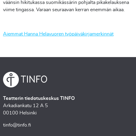
väänsin hikitukassa suomikässärin pohjalta pikakelauksena
viime tingassa. Varaan seuraavan kerran enemmän aikaa.
Aiemmat Hanna Helavuoren työpäiväkirjamerkinnät
Teatterin tiedotuskeskus TINFO
Arkadiankatu 12 A 5
00100 Helsinki
tinfo@tinfo.fi