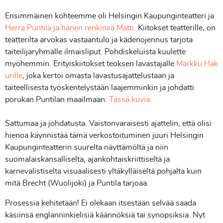
Ensimmäinen kohteemme oli Helsingin Kaupunginteatteri ja
Herra Puntila ja hänen renkinsä Matti
. Kiitokset teatterille, on
teatterilta arvokas vastaantulo ja kädenojennus tarjota
taiteilijaryhmälle ilmaisliput. Pohdiskeluista kuulette
myöhemmin. Erityiskiitokset teoksen lavastajalle
Markku Hak
urille
, joka kertoi omasta lavastusajattelustaan ja
taiteellisesta työskentelystään laajemminkin ja johdatti
porukan Puntilan maailmaan.
Tässä kuvia
.
Sattumaa ja johdatusta. Vaistonvaraisesti ajattelin, että olisi
hienoa käynnistää tämä verkostoituminen juuri Helsingin
Kaupunginteatterin suurelta näyttämöltä ja niin
suomalaiskansalliselta, ajankohtaiskriittiseltä ja
karnevalistiselta visuaalisesti yltäkylläiseltä pohjalta kuin
mitä Brecht (Wuolijoki) ja Puntila tarjoaa.
Prosessia kehitetään! Ei olekaan itsestään selvää saada
käsiinsä englanninkielisiä käännöksiä tai synopsiksia. Nyt