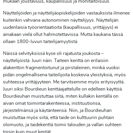
mukaan joustavuus, kaupallisuus ja monitaitoisuus.
Näyttelijöiden ja näyttelijäopiskelijoiden vastauksista ilmenee
kuitenkin vahvana autonominen näyttelijyys. Näyttelijän
uudenlaisia työorientaatioita (kaupallisuus, yrittäjyys) ei
ainakaan vielä ollut hahmotettavissa. Mutta kaukana tässä
ollaan 1800-luvun taiteilijamyytistä.
Näissä selvityksissä kyse oli rajatusta joukosta –
näyttelijöistä. Juuri näin. Taiteen kenttä on erilaisiin
alakenttiin fragmentoitunut ja pirstaleinen, minkä vuoksi
pidän ongelmallisena taiteilijoita koskevia yleistyksiä, myös
suhteessa yrittäjyyteen. Me tarvitsemme myös erityisyyttä.
Juuri siksi Bourdieun kenttäajattelulle on edelleen käyttöä.
Bourdieuhan muistuttaa siitä, miten kullakin kentällä on
aivan omat toimintarakenteessa, instituutionsa,
järjestelmänsä ja käytänteensä. Niin, ja Bourdieuhan
muistuttaa myös siitä, että taide on kulttuurin puhtain
olomuoto, ja taidekenttä toimii talouden ja vallan suhteen
toisin kuin muut kentät.