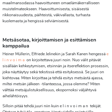
maailmansodassa haavoittuneen omaelämäkerralliseen
muistelmateokseen. Haavoittumisesta, sisäisestä
rikkonaisuudesta, päihteistä, väkivallasta, turhasta
kuolemasta ja hengissä selviämisestä.
Metsäsotaa, kirjoittamisen ja esittämisen
kamppailua
Heiner Müllerin, Elfriede Jelinekin ja Sarah Kanen hengessä
e
l i n v o i m a
on kirjoitettava juuri noin. Nuo välit pitävät
sisällään kehkeytymisen, etsinnän ja itsereflektion prosessin,
joka näyttäytyy sekä tekstissä että esityksessä. Se juuri on
kiehtovaa. Miten kirjoittaa ja tehdä esitys metsästä ajassa,
miltei metsän jälkeen -tilanteessa, jossa olemme? Miten
välttää metsäjulistuksellisuus, ekopornoksi väljähtyvä
aihelähtöisyys.
Silloin pitää tehdä juuri niin kuin e l i n v o i m a n tekijät.
Otetaan tyhjä tila, annetaan äänet viidelle esiintyjälle,