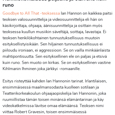
runo
Goodbye to All That -teoksessa
Ian Hannon on kaikkea paitsi
teoksen valosuunnittelija ja videosuunnittelija eli hän on
käsikirjoittaja, ohjaaja, äänisuunnittelija ja osittain myös
teoksessa kuullun musiikin säveltäjä, soittaja, lavastaja. Ei
teoksen henkilökohtainen tunnustuksellisuus muutoin
esityksellistyisikään. Sen hiljainen tunnustuksellisuus ei
piiloudu ironiaan, ei aggressioon. Se on vailla minkäänlaista
mahtipontisuutta. Sen esityksellinen ele on paljas ja etsivä
kuin runo. Sen muoto on kirkas. Se on esityksellinen vastine
Kihlmanin Ihminen joka järkkyi -romaanille.
Esitys risteyttää kahden Ian Hannonin tarinat. Irlantilaisen,
ensimmäisessä maailmansodasta kuolleen sotilaan ja
Teatterikorkeakoulun ohjaajaopiskelija Ian Hannonin, joka
ruumiillistaa tämän toisen minänsä elämäntarinan ja käy
videokatkelmissa lävitse omaa elämäänsä. Teoksen nimi
viittaa Robert Gravesin, toisen ensimmäisessä