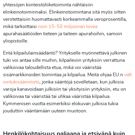
yhteisöjen kiinteistöliiketoiminta nähtäisiin
elinkeinotoiminnaksi. Elinkeinotoimintana sitä myös sitten
verotettaisiin huomattavasti korkeammalla veroprosentilla,
mikä tarkoittaisi
noin 15-50 miljoonan lovea
apurahasäätiöiden tieteen ja taiteen apurahoihin, samoin
yliopistoille.
Entä kilpailulainsäädäntö? Yritykselle myönnettävä julkinen
tuki voi antaa sille muihin, kilpaileviin yrityksiin verrattuna
valikoivaa taloudellista etua, mikä voi vääristää
sisämarkkinoiden toimintaa ja kilpailua. Meitä ohjaa EU:n
valt
iontukisäännöstö
, jonka sääntöjä sovelletaan, kun julkisia
varoja kanavoidaan julkisiin tai yksityisiin yrityksiin, etu on
valikoivaa tai vääristää tai uhkaa vääristää kilpailua.
Kymmenisen vuotta esimerkiksi elokuvan julkisia tukia
jouduttiin vääntämään uuteen muotoon.
Henkilökohtaisuus paljaana ja etsivänä kuin