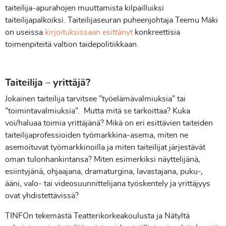
taiteilija-apurahojen muuttamista kilpailluiksi
taiteilijapalkoiksi. Taiteilijaseuran puheenjohtaja Teemu Mäki
on useissa
kirjoituksissaan esittänyt
konkreettisia
toimenpiteitä valtion taidepolitiikkaan.
Taiteilija – yrittäjä?
Jokainen taiteilija tarvitsee ”työelämävalmiuksia” tai
”toimintavalmiuksia”. Mutta mitä se tarkoittaa? Kuka
voi/haluaa toimia yrittäjänä? Mikä on eri esittävien taiteiden
taiteilijaprofessioiden työmarkkina-asema, miten ne
asemoituvat työmarkkinoilla ja miten taiteilijat järjestävät
oman tulonhankintansa? Miten esimerkiksi näyttelijänä,
esiintyjänä, ohjaajana, dramaturgina, lavastajana, puku-,
ääni, valo- tai videosuunnittelijana työskentely ja yrittäjyys
ovat yhdistettävissä?
TINFOn tekemästä Teatterikorkeakoulusta ja Nätyltä