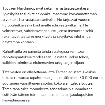
Työväen Näyttämöpäivät sekä Harrastajateatterikesä
Jyväskylässä tuovat näkyväksi maamme korvaamattoman
arvokasta harrastajateatterityötä. Ne tarjoavat vuoden
huippuhetkiä sekä konkareille että vasta-alkajille. Ne
valmentavat, vahvistavat osallistujiensa itsetuntoa sekä
rakentavat teatterin merkitystä ja sytyttävät intohimoa
näyttämöä kohtaan.
Rahoittajilla on paineita tehdä strategisia valintoja
rahoituspäätöksiä tehdessään. Ja niitä tuleekin tehdä,
kaikkien toimintaa niukentavien tasajakojen sijaan.
Tätä vasten on ällistyttävää, että Taiteen edistämiskeskus
haluaa romuttaa tapahtuman, jolle riittää pieni, 30 000 euron
suuruinen vuosittainen sijoitus koko alan tulevaisuuteen.
Tämä raha tulee moninkertaisena takaisin suomalaisen
esittävän taiteen toimintaan uusien taiteilijasukupolvien
kasvattamisessa.