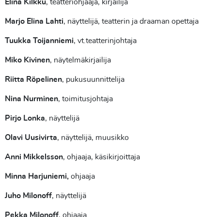
Elina Kilkku
, teatteriohjaaja, kirjailija
Marjo Elina Lahti
, näyttelijä, teatterin ja draaman opettaja
Tuukka Toijanniemi
, vt.teatterinjohtaja
Miko Kivinen
, näytelmäkirjailija
Riitta Röpelinen
, pukusuunnittelija
Nina Nurminen
, toimitusjohtaja
Pirjo Lonka
, näyttelijä
Olavi Uusivirta
, näyttelijä, muusikko
Anni Mikkelsson
, ohjaaja, käsikirjoittaja
Minna Harjuniemi,
ohjaaja
Juho Milonoff
, näyttelijä
Pekka Milonoff
, ohjaaja