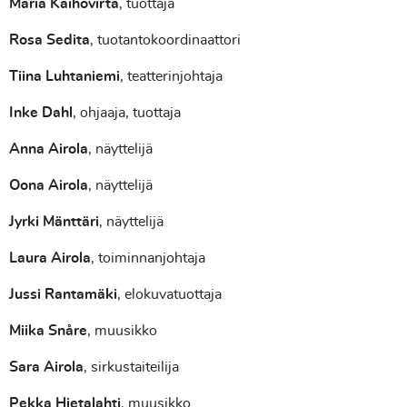
Maria Kaihovirta
, tuottaja
Rosa Sedita
, tuotantokoordinaattori
Tiina Luhtaniemi
, teatterinjohtaja
Inke Dahl
, ohjaaja, tuottaja
Anna Airola
, näyttelijä
Oona Airola
, näyttelijä
Jyrki Mänttäri
, näyttelijä
Laura Airola
, toiminnanjohtaja
Jussi Rantamäki
, elokuvatuottaja
Miika Snåre
, muusikko
Sara Airola
, sirkustaiteilija
Pekka Hietalahti
, muusikko