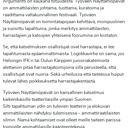
Argumentti on kaukana totuudesta. Työväen Näyttämöpäivät
on ammattilaisten johtama, tuottama, kuratoima ja
raadittama valtakunnallinen festivaali. Työväen
Näyttämöpäivät on toimintatapojaan kehittävä, monipuolinen
ja suosittu tapahtuma, jonka merkitys ammattilaisten,
harrastajien ja katsojien yhteisenä foorumina on kiistaton.
Se, että katselmuksen osallistujat ovat harrastajia, ei tee
tapahtumasta epäammattimaista. Logiikkavirhe on sama, jos
Helsingin IFK:n tai Oulun Kärppien junioriakatemioita
alettaisiin pitää harrastajatoimijoina sillä perusteella, että
osallistujat ovat nuoria. Sekä urheilussa että taiteessa huiput
tulevat lähes poikkeuksetta harrastajakentästä.
Työväen Näyttämöpäivät on kansallinen katselmus
kaikenikäisille teatterilaisille ympäri Suomen.
Silti tapahtuman ydin on tulevien teatterin ja elokuvan
ammattilaisten nähdyksi tulemisessa – ammattiraatilaisten
silmin. Nämä kohtaamiset ovat olleet meille taiteen parissa
toimiville ammattilaisille käänteentekeviä.