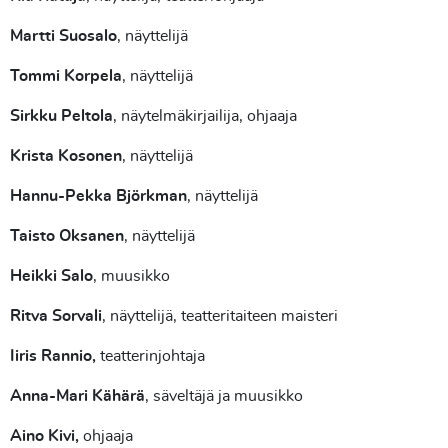
Martti Suosalo
, näyttelijä
Tommi Korpela
, näyttelijä
Sirkku Peltola
, näytelmäkirjailija, ohjaaja
Krista Kosonen
, näyttelijä
Hannu-Pekka Björkman
, näyttelijä
Taisto Oksanen
, näyttelijä
Heikki Salo
, muusikko
Ritva Sorvali
, näyttelijä, teatteritaiteen maisteri
Iiris Rannio,
teatterinjohtaja
Anna-Mari Kähärä
, säveltäjä ja muusikko
Aino Kivi,
ohjaaja