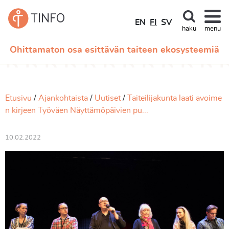
EN
FI
SV
haku
menu
Ohittamaton osa esittävän taiteen ekosysteemiä
Etusivu
Ajankohtaista
Uutiset
Taiteilijakunta laati avoime
n kirjeen Työväen Näyttämöpäivien pu...
10.02.2022