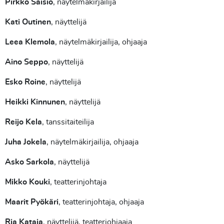
Pirkko Saisio
, näytelmäkirjailija
Kati Outinen
, näyttelijä
Leea Klemola
, näytelmäkirjailija, ohjaaja
Aino Seppo
, näyttelijä
Esko Roine
, näyttelijä
Heikki Kinnunen
, näyttelijä
Reijo Kela
, tanssitaiteilija
Juha Jokela
, näytelmäkirjailija, ohjaaja
Asko Sarkola
, näyttelijä
Mikko Kouki
, teatterinjohtaja
Maarit Pyökäri
, teatterinjohtaja, ohjaaja
Ria Kataja
, näyttelijä, teatteriohjaaja