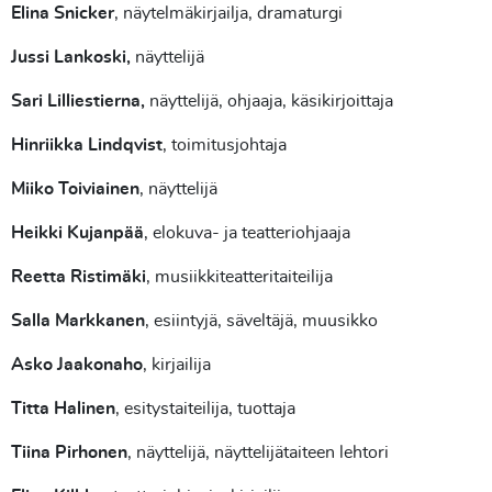
Elina Snicker
, näytelmäkirjailja, dramaturgi
Jussi Lankoski,
näyttelijä
Sari Lilliestierna
,
näyttelijä, ohjaaja, käsikirjoittaja
Hinriikka Lindqvist
, toimitusjohtaja
Miiko Toiviainen
, näyttelijä
Heikki Kujanpää
, elokuva- ja teatteriohjaaja
Reetta Ristimäki
, musiikkiteatteritaiteilija
Salla Markkanen
, esiintyjä, säveltäjä, muusikko
Asko Jaakonaho
, kirjailija
Titta Halinen
, esitystaiteilija, tuottaja
Tiina Pirhonen
, näyttelijä, näyttelijätaiteen lehtori