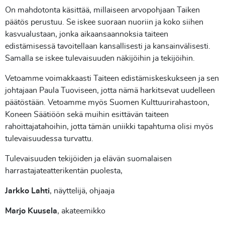
On mahdotonta käsittää, millaiseen arvopohjaan Taiken
päätös perustuu. Se iskee suoraan nuoriin ja koko siihen
kasvualustaan, jonka aikaansaannoksia taiteen
edistämisessä tavoitellaan kansallisesti ja kansainvälisesti.
Samalla se iskee tulevaisuuden näkijöihin ja tekijöihin.
Vetoamme voimakkaasti Taiteen edistämiskeskukseen ja sen
johtajaan Paula Tuoviseen, jotta nämä harkitsevat uudelleen
päätöstään. Vetoamme myös Suomen Kulttuurirahastoon,
Koneen Säätiöön sekä muihin esittävän taiteen
rahoittajatahoihin, jotta tämän uniikki tapahtuma olisi myös
tulevaisuudessa turvattu.
Tulevaisuuden tekijöiden ja elävän suomalaisen
harrastajateatterikentän puolesta,
Jarkko Lahti
, näyttelijä, ohjaaja
Marjo Kuusela
, akateemikko