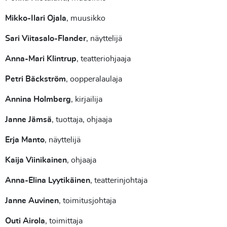
Mikko-Ilari Ojala
, muusikko
Sari Viitasalo-Flander
, näyttelijä
Anna-Mari Klintrup
, teatteriohjaaja
Petri Bäckström
, oopperalaulaja
Annina Holmberg
, kirjailija
Janne Jämsä
, tuottaja, ohjaaja
Erja Manto
, näyttelijä
Kaija Viinikainen
, ohjaaja
Anna-Elina Lyytikäinen
, teatterinjohtaja
Janne Auvinen
, toimitusjohtaja
Outi Airola
, toimittaja