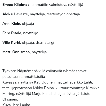
Emma Kilpimaa,
ammattiin valmistuva näyttelijä
Aleksi Lavaste
, näyttelijä, teatterityön opettaja
Anni Klein
, ohjaaja
Eero Ritala
, näyttelijä
Ville Kurki
, ohjaaja, dramaturgi
Matti Onnismaa
, näyttelijä
Työväen Näyttämöpäivillä esiintyvät ryhmät saavat
palautteen ammattilaisilta.
Kuvassa: näyttelijä Kati Outinen, näyttelijä Jarkko Lahti,
taiteilijaprofessori Mikko Roiha, kulttuuritoimittaja Kirsikka
Moring, näyttelijä Marjo Elina Lahti ja näyttelijä Taisto
Oksanen.
Kuva: Jere Lauha