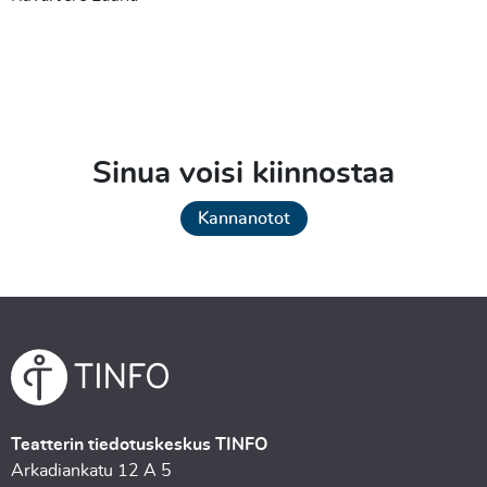
Lue lisää TNL: verkkosivulta
Sinua voisi kiinnostaa
Kannanotot
Teatterin tiedotuskeskus TINFO
Arkadiankatu 12 A 5