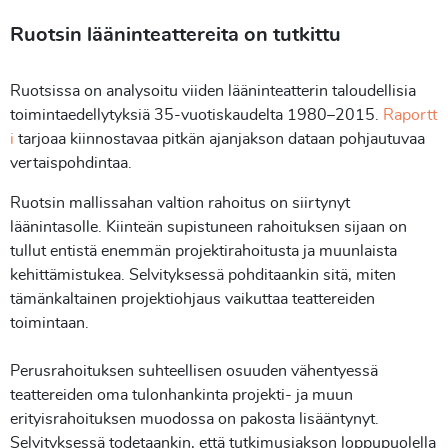
Ruotsin lääninteattereita on tutkittu
Ruotsissa on analysoitu viiden lääninteatterin taloudellisia
toimintaedellytyksiä 35-vuotiskaudelta 1980–2015.
Raportt
i
tarjoaa kiinnostavaa pitkän ajanjakson dataan pohjautuvaa
vertaispohdintaa.
Ruotsin mallissahan valtion rahoitus on siirtynyt
läänintasolle. Kiinteän supistuneen rahoituksen sijaan on
tullut entistä enemmän projektirahoitusta ja muunlaista
kehittämistukea. Selvityksessä pohditaankin sitä, miten
tämänkaltainen projektiohjaus vaikuttaa teattereiden
toimintaan.
Perusrahoituksen suhteellisen osuuden vähentyessä
teattereiden oma tulonhankinta projekti- ja muun
erityisrahoituksen muodossa on pakosta lisääntynyt.
Selvityksessä todetaankin, että tutkimusjakson loppupuolella