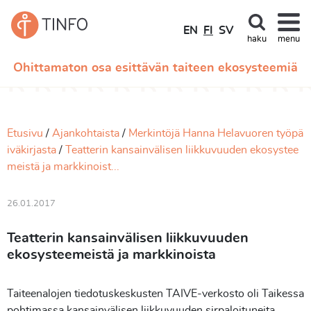
EN
FI
SV
haku
menu
Ohittamaton osa esittävän taiteen ekosysteemiä
Etusivu
Ajankohtaista
Merkintöjä Hanna Helavuoren työpä
iväkirjasta
Teatterin kansainvälisen liikkuvuuden ekosystee
meistä ja markkinoist...
26.01.2017
Teatterin kansainvälisen liikkuvuuden
ekosysteemeistä ja markkinoista
Taiteenalojen tiedotuskeskusten TAIVE-verkosto oli Taikessa
pohtimassa kansainvälisen liikkuvuuden sirpaloituneita