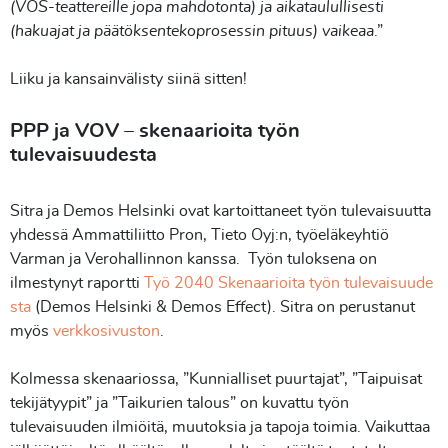
(VOS-teattereille jopa mahdotonta) ja aikataulullisesti
(hakuajat ja päätöksentekoprosessin pituus) vaikeaa
.”
Liiku ja kansainvälisty siinä sitten!
PPP ja VOV – skenaarioita työn
tulevaisuudesta
Sitra ja Demos Helsinki ovat kartoittaneet työn tulevaisuutta
yhdessä Ammattiliitto Pron, Tieto Oyj:n, työeläkeyhtiö
Varman ja Verohallinnon kanssa. Työn tuloksena on
ilmestynyt raportti
Työ 2040 Skenaarioita työn tulevaisuude
sta
(Demos Helsinki & Demos Effect). Sitra on perustanut
myös
verkkosivuston
.
Kolmessa skenaariossa, ”Kunnialliset puurtajat”, ”Taipuisat
tekijätyypit” ja ”Taikurien talous” on kuvattu työn
tulevaisuuden ilmiöitä, muutoksia ja tapoja toimia. Vaikuttaa