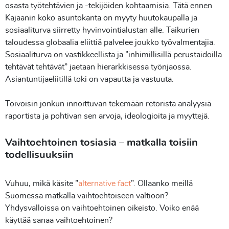
osasta työtehtävien ja -tekijöiden kohtaamisia. Tätä ennen
Kajaanin koko asuntokanta on myyty huutokaupalla ja
sosiaaliturva siirretty hyvinvointialustan alle. Taikurien
taloudessa globaalia eliittiä palvelee joukko työvalmentajia.
Sosiaaliturva on vastikkeellista ja ”inhimillisillä perustaidoilla
tehtävät tehtävät” jaetaan hierarkkisessa työnjaossa.
Asiantuntijaeliitillä toki on vapautta ja vastuuta.
Toivoisin jonkun innoittuvan tekemään retorista analyysiä
raportista ja pohtivan sen arvoja, ideologioita ja myyttejä.
Vaihtoehtoinen tosiasia – matkalla toisiin
todellisuuksiin
Vuhuu, mikä käsite ”
alternative fact
”. Ollaanko meillä
Suomessa matkalla vaihtoehtoiseen valtioon?
Yhdysvalloissa on vaihtoehtoinen oikeisto. Voiko enää
käyttää sanaa vaihtoehtoinen?