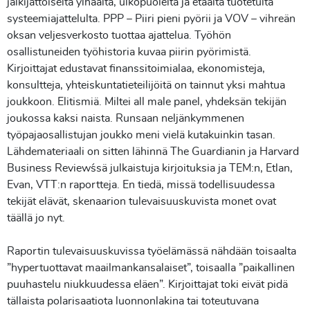
jälkijättöiseltä ylhäältä, ulkopuolelta ja etäältä tuotetulta
systeemiajattelulta. PPP – Piiri pieni pyörii ja VOV – vihreän
oksan veljesverkosto tuottaa ajattelua. Työhön
osallistuneiden työhistoria kuvaa piirin pyörimistä.
Kirjoittajat edustavat finanssitoimialaa, ekonomisteja,
konsultteja, yhteiskuntatieteilijöitä on tainnut yksi mahtua
joukkoon. Elitismiä. Miltei all male panel, yhdeksän tekijän
joukossa kaksi naista. Runsaan neljänkymmenen
työpajaosallistujan joukko meni vielä kutakuinkin tasan.
Lähdemateriaali on sitten lähinnä The Guardianin ja Harvard
Business Review´ssä julkaistuja kirjoituksia ja TEM:n, Etlan,
Evan, VTT:n raportteja. En tiedä, missä todellisuudessa
tekijät elävät, skenaarion tulevaisuuskuvista monet ovat
täällä jo nyt.
Raportin tulevaisuuskuvissa työelämässä nähdään toisaalta
”hypertuottavat maailmankansalaiset”, toisaalla ”paikallinen
puuhastelu niukkuudessa eläen”. Kirjoittajat toki eivät pidä
tällaista polarisaatiota luonnonlakina tai toteutuvana