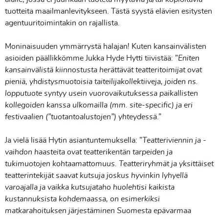
tuotteita maailmanlevitykseen. Tästä syystä elävien esitysten
agentuuritoimintakin on rajallista.
Moninaisuuden ymmärrystä halajan! Kuten kansainvälisten
asioiden päällikkömme Jukka Hyde Hytti tiivistää: ”
Eniten
kansainvälistä kiinnostusta herättävät teatteritoimijat ovat
pieniä, yhdistysmuotoisia taiteilijakollektiiveja, joiden ns.
lopputuote syntyy usein vuorovaikutuksessa paikallisten
kollegoiden kanssa ulkomailla (mm. site-specific) ja eri
festivaalien (”tuotantoalustojen”) yhteydessä
.”
Ja vielä lisää Hytin asiantuntemuksella: ”
Teatteriviennin ja -
vaihdon haasteita ovat teatterikentän tarpeiden ja
tukimuotojen kohtaamattomuus. Teatteriryhmät ja yksittäiset
teatterintekijät saavat kutsuja joskus hyvinkin lyhyellä
varoajalla ja vaikka kutsujataho huolehtisi kaikista
kustannuksista kohdemaassa, on esimerkiksi
matkarahoituksen järjestäminen Suomesta epävarmaa