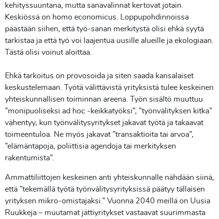
kehityssuuntana, mutta sanavalinnat kertovat jotain.
Keskiössä on homo economicus. Loppupohdinnoissa
päästään siihen, että työ-sanan merkitystä olisi ehkä syytä
tarkistaa ja että työ voi laajentua uusille alueille ja ekologiaan.
Tästä olisi voinut aloittaa.
Ehkä tarkoitus on provosoida ja siten saada kansalaiset
keskustelemaan. Työtä välittävistä yrityksistä tulee keskeinen
yhteiskunnallisen toiminnan areena. Työn sisältö muuttuu
”monipuoliseksi ad hoc -keikkatyöksi”, ”työnvälityksen kitka”
vähentyy, kun työnvälitysyritykset jakavat työtä ja takaavat
toimeentuloa. Ne myös jakavat ”transaktioita tai arvoa”,
”elämäntapoja, poliittisia agendoja tai merkityksen
rakentumista”.
Ammattiliittojen keskeinen anti yhteiskunnalle nähdään siinä,
että ”tekemällä työtä työnvälitysyrityksissä päätyy tällaisen
yrityksen mikro-omistajaksi.” Vuonna 2040 meillä on Uusia
Ruukkeja – muutamat jättiyritykset vastaavat suurimmasta