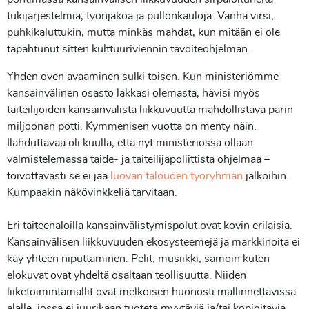
tukijärjestelmiä, työnjakoa ja pullonkauloja. Vanha virsi,
puhkikaluttukin, mutta minkäs mahdat, kun mitään ei ole
tapahtunut sitten kulttuuriviennin tavoiteohjelman.
Yhden oven avaaminen sulki toisen. Kun ministeriömme
kansainvälinen osasto lakkasi olemasta, hävisi myös
taiteilijoiden kansainvälistä liikkuvuutta mahdollistava parin
miljoonan potti. Kymmenisen vuotta on menty näin.
Ilahduttavaa oli kuulla, että nyt ministeriössä ollaan
valmistelemassa taide- ja taiteilijapoliittista ohjelmaa –
toivottavasti se ei jää
luovan talouden työryhmän
jalkoihin.
Kumpaakin näkövinkkeliä tarvitaan.
Eri taiteenaloilla kansainvälistymispolut ovat kovin erilaisia.
Kansainvälisen liikkuvuuden ekosysteemejä ja markkinoita ei
käy yhteen niputtaminen. Pelit, musiikki, samoin kuten
elokuvat ovat yhdeltä osaltaan teollisuutta. Niiden
liiketoimintamallit ovat melkoisen huonosti mallinnettavissa
alalle, jossa ei juurikaan tuoteta myytäviä ja/tai kopioitavia