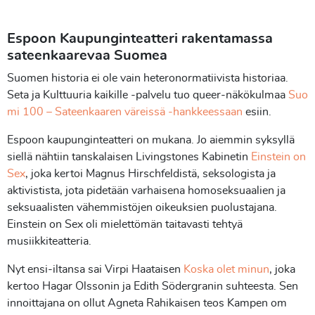
Espoon Kaupunginteatteri rakentamassa
sateenkaarevaa Suomea
Suomen historia ei ole vain heteronormatiivista historiaa.
Seta ja Kulttuuria kaikille -palvelu tuo queer-näkökulmaa
Suo
mi 100 – Sateenkaaren väreissä -hankkeessaan
esiin.
Espoon kaupunginteatteri on mukana. Jo aiemmin syksyllä
siellä nähtiin tanskalaisen Livingstones Kabinetin
Einstein on
Sex
, joka kertoi Magnus Hirschfeldistä, seksologista ja
aktivistista, jota pidetään varhaisena homoseksuaalien ja
seksuaalisten vähemmistöjen oikeuksien puolustajana.
Einstein on Sex oli mielettömän taitavasti tehtyä
musiikkiteatteria.
Nyt ensi-iltansa sai Virpi Haataisen
Koska olet minun
, joka
kertoo Hagar Olssonin ja Edith Södergranin suhteesta. Sen
innoittajana on ollut Agneta Rahikaisen teos Kampen om