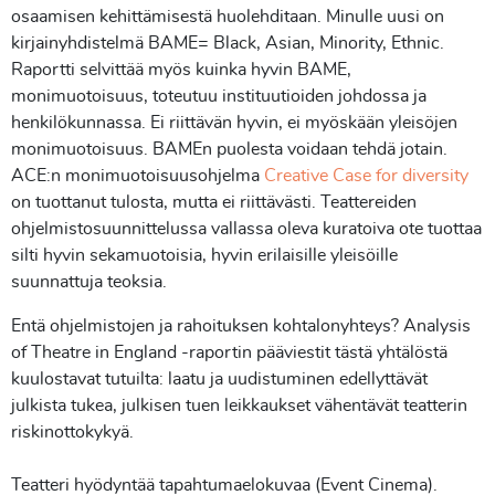
osaamisen kehittämisestä huolehditaan. Minulle uusi on
kirjainyhdistelmä BAME= Black, Asian, Minority, Ethnic.
Raportti selvittää myös kuinka hyvin BAME,
monimuotoisuus, toteutuu instituutioiden johdossa ja
henkilökunnassa. Ei riittävän hyvin, ei myöskään yleisöjen
monimuotoisuus. BAMEn puolesta voidaan tehdä jotain.
ACE:n monimuotoisuusohjelma
Creative Case for diversity
on tuottanut tulosta, mutta ei riittävästi. Teattereiden
ohjelmistosuunnittelussa vallassa oleva kuratoiva ote tuottaa
silti hyvin sekamuotoisia, hyvin erilaisille yleisöille
suunnattuja teoksia.
Entä ohjelmistojen ja rahoituksen kohtalonyhteys? Analysis
of Theatre in England -raportin pääviestit tästä yhtälöstä
kuulostavat tutuilta: laatu ja uudistuminen edellyttävät
julkista tukea, julkisen tuen leikkaukset vähentävät teatterin
riskinottokykyä.
Teatteri hyödyntää tapahtumaelokuvaa (Event Cinema).