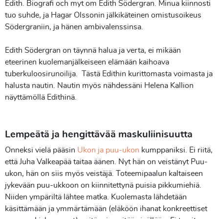
Edith. Biografi och myt om Edith Södergran. Minua kiinnosti
tuo suhde, ja Hagar Olssonin jälkikäteinen omistusoikeus
Södergraniin, ja hänen ambivalenssinsa.
Edith Södergran on täynnä halua ja verta, ei mikään
eteerinen kuolemanjälkeiseen elämään kaihoava
tuberkuloosirunoilija. Tästä Edithin kurittomasta voimasta ja
halusta nautin. Nautin myös nähdessäni Helena Kallion
näyttämöllä Edithinä.
Lempeätä ja hengittävää maskuliinisuutta
Onneksi vielä pääsin
Ukon ja puu-ukon
kumppaniksi. Ei riitä,
että Juha Valkeapää taitaa äänen. Nyt hän on veistänyt Puu-
ukon, hän on siis myös veistäjä. Toteemipaalun kaltaiseen
jykevään puu-ukkoon on kiinnitettynä puisia pikkumiehiä.
Niiden ympäriltä lähtee matka. Kuolemasta lähdetään
käsittämään ja ymmärtämään (eläköön ihanat konkreettiset