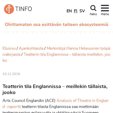
EN
FI
SV
haku
menu
Ohittamaton osa esittävän taiteen ekosysteemiä
Etusivu
Ajankohtaista
Merkintöjä Hanna Helavuoren työpä
iväkirjasta
Teatterin tila Englannissa – tällaista meillekin, joo
ko
10.11.2016
Teatterin tila Englannissa – meillekin tällaista,
jooko
Arts Council Englandin (ACE)
Analysis of Theatre in Englan
d -raportti
teatterin tilasta Englannissa saa miettimään
teatterimaaston erilaisuutta ja yhtäläisyyksiä Suomeen