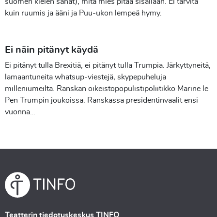
suomen kielen sanat), mitä mies pitää sisällään. Ei tarvita
kuin ruumis ja ääni ja Puu-ukon lempeä hymy.
Ei näin pitänyt käydä
Ei pitänyt tulla Brexitiä, ei pitänyt tulla Trumpia. Järkyttyneitä,
lamaantuneita whatsup-viestejä, skypepuheluja
milleniumeilta. Ranskan oikeistopopulistipoliitikko Marine le
Pen Trumpin joukoissa. Ranskassa presidentinvaalit ensi
vuonna…
Teatterin tiedotuskeskus TINFO