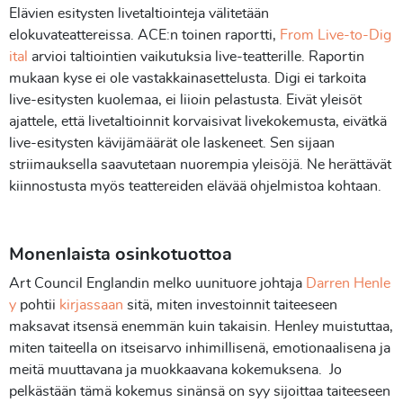
Elävien esitysten livetaltiointeja välitetään
elokuvateattereissa. ACE:n toinen raportti,
From Live-to-Dig
ital
arvioi taltiointien vaikutuksia live-teatterille. Raportin
mukaan kyse ei ole vastakkainasettelusta. Digi ei tarkoita
live-esitysten kuolemaa, ei liioin pelastusta. Eivät yleisöt
ajattele, että livetaltioinnit korvaisivat livekokemusta, eivätkä
live-esitysten kävijämäärät ole laskeneet. Sen sijaan
striimauksella saavutetaan nuorempia yleisöjä. Ne herättävät
kiinnostusta myös teattereiden elävää ohjelmistoa kohtaan.
Monenlaista osinkotuottoa
Art Council Englandin melko uunituore johtaja
Darren Henle
y
pohtii
kirjassaan
sitä, miten investoinnit taiteeseen
maksavat itsensä enemmän kuin takaisin. Henley muistuttaa,
miten taiteella on itseisarvo inhimillisenä, emotionaalisena ja
meitä muuttavana ja muokkaavana kokemuksena. Jo
pelkästään tämä kokemus sinänsä on syy sijoittaa taiteeseen