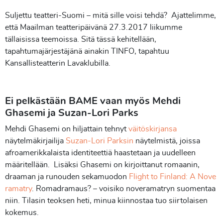
Suljettu teatteri-Suomi – mitä sille voisi tehdä? Ajattelimme,
että Maailman teatteripäivänä 27.3.2017 liikumme
tällaisissa teemoissa. Sitä tässä kehitellään,
tapahtumajärjestäjänä ainakin TINFO, tapahtuu
Kansallisteatterin Lavaklubilla.
Ei pelkästään BAME vaan myös Mehdi
Ghasemi ja Suzan-Lori Parks
Mehdi Ghasemi on hiljattain tehnyt
väitöskirjansa
näytelmäkirjailija
Suzan-Lori Parksin
näytelmistä, joissa
afroamerikkalaista identiteettiä haastetaan ja uudelleen
määritellään. Lisäksi Ghasemi on kirjoittanut romaanin,
draaman ja runouden sekamuodon
Flight to Finland: A Nove
ramatry
. Romadramaus? – voisiko noveramatryn suomentaa
niin. Tilasin teoksen heti, minua kiinnostaa tuo siirtolaisen
kokemus.