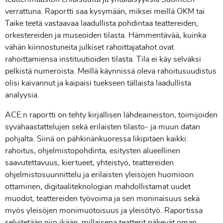
verrattuna. Raportti saa kysymään, miksei meillä OKM tai
Taike teetä vastaavaa laadullista pohdintaa teattereiden,
orkestereiden ja museoiden tilasta. Hämmentävää, kuinka
vähän kiinnostuneita julkiset rahoittajatahot ovat
rahoittamiensa instituutioiden tilasta. Tila ei käy selväksi
pelkistä numeroista. Meillä käynnissä oleva rahoitusuudistus
olisi kaivannut ja kaipaisi tuekseen tällaista laadullista
analyysia.
ACE:n raportti on tehty kirjallisen lähdeaineiston, toimijoiden
syvähaastattelujen sekä erilaisten tilasto- ja muun datan
pohjalta. Siinä on pähkinänkuoressa likipitäen kaikki:
rahoitus, ohjelmistopohdinta, esitysten alueellinen
saavutettavuus, kiertueet, yhteistyö, teattereiden
ohjelmistosuunnittelu ja erilaisten yleisöjen huomioon
ottaminen, digitaaliteknologian mahdollistamat uudet
muodot, teattereiden työvoima ja sen moninaisuus sekä
myös yleisöjen monimuotoisuus ja yleisötyö. Raportissa
selvitetään niin ikään, millaisena teatterit näkevät oman