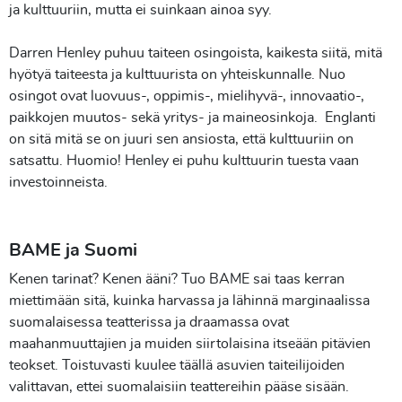
ja kulttuuriin, mutta ei suinkaan ainoa syy.
Darren Henley puhuu taiteen osingoista, kaikesta siitä, mitä
hyötyä taiteesta ja kulttuurista on yhteiskunnalle. Nuo
osingot ovat luovuus-, oppimis-, mielihyvä-, innovaatio-,
paikkojen muutos- sekä yritys- ja maineosinkoja. Englanti
on sitä mitä se on juuri sen ansiosta, että kulttuuriin on
satsattu. Huomio! Henley ei puhu kulttuurin tuesta vaan
investoinneista.
BAME ja Suomi
Kenen tarinat? Kenen ääni? Tuo BAME sai taas kerran
miettimään sitä, kuinka harvassa ja lähinnä marginaalissa
suomalaisessa teatterissa ja draamassa ovat
maahanmuuttajien ja muiden siirtolaisina itseään pitävien
teokset. Toistuvasti kuulee täällä asuvien taiteilijoiden
valittavan, ettei suomalaisiin teattereihin pääse sisään.