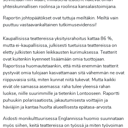
yhteiskunnallisen roolinsa ja roolinsa kansalaistoimijana.
Raportin johtopäätökset ovat tuttuja meiltäkin. Meiltä vain
puuttuu vastaavankaltainen tutkimusevidenssi!
Kaupallisissa teattereissa yksityisrahoitus kattaa 86 %,
mutta ei-kaupallisissa, julkisesti tuetuissa teattereissa on
eletty julkisten tukien leikkausten kurimuksessa. Teatterit
ovat kuitenkin kyenneet lisäämään omia tuottojaan.
Raportissa huomautetaankin, että mitä enemmän teatterit
pystyvät omia tulojaan kasvattamaan sitä vähemmän ne ovat
riippuvaisia siitä, miten kunnat niitä tukevat. Mutta kaikki
eivät ole samassa asemassa: raha tulee yleensä rahan
luokse, niille suurimmille ja tietenkin Lontooseen. Raportti
puhuukin polarisaatiosta, jakautumisesta voittajiin ja
häviäjiin ja kantaa huolta alueellisesta epätasa-arvosta.
Aidosti monikulttuurisessa Englannissa huomio suunnataan
myös siihen, keitä teattereissa on työssä ja miten työvoiman