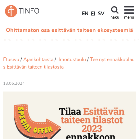
EN
FI
SV
haku
menu
Ohittamaton osa esittävän taiteen ekosysteemiä
Etusivu
Ajankohtaista
Ilmoitustaulu
Tee nyt ennakkotilau
s Esittävän taiteen tilastosta
13.06.2024