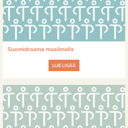
Suomidraama maailmalla
LUE LISÄÄ