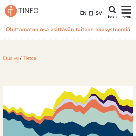
EN
FI
SV
haku
menu
Ohittamaton osa esittävän taiteen ekosysteemiä
Etusivu
Tietoa