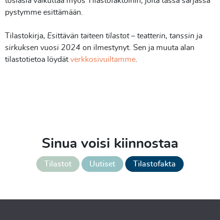
tosiasia vaikuttaa myös Tilastofaktoihin, joita tässä sarjassa
pystymme esittämään.
Tilastokirja,
Esittävän taiteen tilastot – teatterin, tanssin ja
sirkuksen vuosi 2024
on ilmestynyt. Sen ja muuta alan
tilastotietoa löydät
verkkosivuiltamme
.
Sinua voisi kiinnostaa
Tilastot
Uutiset
Tilastofakta