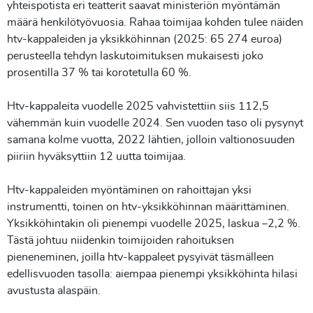
yhteispotista eri teatterit saavat ministeriön myöntämän
määrä henkilötyövuosia. Rahaa toimijaa kohden tulee näiden
htv-kappaleiden ja yksikköhinnan (2025: 65 274 euroa)
perusteella tehdyn laskutoimituksen mukaisesti joko
prosentilla 37 % tai korotetulla 60 %.
Htv-kappaleita vuodelle 2025 vahvistettiin siis 112,5
vähemmän kuin vuodelle 2024. Sen vuoden taso oli pysynyt
samana kolme vuotta, 2022 lähtien, jolloin valtionosuuden
piiriin hyväksyttiin 12 uutta toimijaa.
Htv-kappaleiden myöntäminen on rahoittajan yksi
instrumentti, toinen on htv-yksikköhinnan määrittäminen.
Yksikköhintakin oli pienempi vuodelle 2025, laskua –2,2 %.
Tästä johtuu niidenkin toimijoiden rahoituksen
pieneneminen, joilla htv-kappaleet pysyivät täsmälleen
edellisvuoden tasolla: aiempaa pienempi yksikköhinta hilasi
avustusta alaspäin.