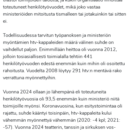
toteutuneet henkilötyövuodet, mikä joko vastaa
ministeriöiden mitoitusta tismalleen tai jotakuinkin tai sitten
ei.
Todellisuudessa tarvitun työpanoksen ja ministeriön
myöntämien htv-kappaleiden määrä välinen suhde on
vaihdellut paljon. Enimmillään heittoa oli vuonna 2012,
jolloin tosiasiallisesti toimialalla tehtiin 441
henkilötyövuoden edestä enemmän kuin mihin oli osoitettu
rahoitusta. Vuodelta 2008 löytyy 291 htv:n mentävä rako
verrattuna myönnettyihin.
Vuonna 2024 ollaan jo lähempänä eli toteutuneita
henkilötyövuosia oli 93,5 enemmän kuin ministeriö niitä
toimijoille myönsi. Koronavuosina, kun esitystoimintaa oli
rajattu, suhde kääntyi toisinpäin, htv-kappaleita kului
vähemmän myönnettyä vähemmän (2020: -4 kpl; 2021:
-57). Vuonna 2024 teatterin, tanssin ja sirkuksen vos-