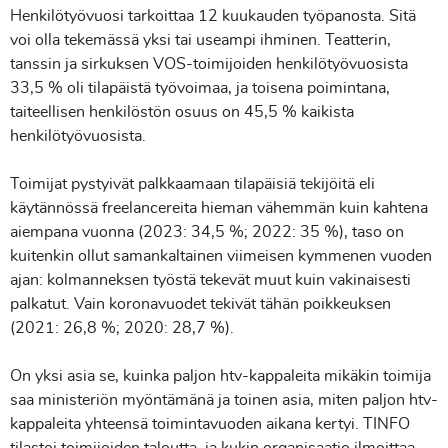
Henkilötyövuosi tarkoittaa 12 kuukauden työpanosta. Sitä
voi olla tekemässä yksi tai useampi ihminen. Teatterin,
tanssin ja sirkuksen VOS-toimijoiden henkilötyövuosista
33,5 % oli tilapäistä työvoimaa, ja toisena poimintana,
taiteellisen henkilöstön osuus on 45,5 % kaikista
henkilötyövuosista.
Toimijat pystyivät palkkaamaan tilapäisiä tekijöitä eli
käytännössä freelancereita hieman vähemmän kuin kahtena
aiempana vuonna (2023: 34,5 %; 2022: 35 %), taso on
kuitenkin ollut samankaltainen viimeisen kymmenen vuoden
ajan: kolmanneksen työstä tekevät muut kuin vakinaisesti
palkatut. Vain koronavuodet tekivät tähän poikkeuksen
(2021: 26,8 %; 2020: 28,7 %).
On yksi asia se, kuinka paljon htv-kappaleita mikäkin toimija
saa ministeriön myöntämänä ja toinen asia, miten paljon htv-
kappaleita yhteensä toimintavuoden aikana kertyi. TINFO
tilastoi toimijoiden taloutta, ja kukin organisaatio ilmoittaa