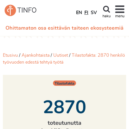
EN
FI
SV
haku
menu
Ohittamaton osa esittävän taiteen ekosysteemiä
Etusivu
Ajankohtaista
Uutiset
Tilastofakta: 2870 henkilö
työvuoden edestä tehtyä työtä